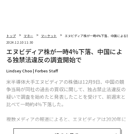
トップ
マネー
マーケット
エヌビディア株が一時4%下落、中国による独禁
2024.12.10 11:30
エヌビディア株が一時4%下落、中国によ
る独禁法違反の調査開始で
Lindsey Choo | Forbes Staff
米半導体大手エヌビディアの株価は12月9日、中国の競
争当局が同社の過去の買収に関して、独占禁止法違反の
疑いで調査を始めたと発表したことを受けて、前週末と
比べて一時約4％下落した。
複数メディアの報道によると、エヌビディアは2020年に
イスラエルの半導体設計会社メラノックステクノロジー