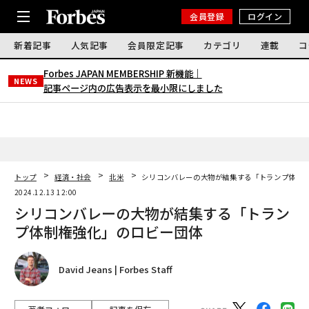
会員登録
ログイン
新着記事
人気記事
会員限定記事
カテゴリ
連載
コ
Forbes JAPAN MEMBERSHIP 新機能｜
NEWS
記事ページ内の広告表示を最小限にしました
トップ
経済・社会
北米
シリコンバレーの大物が結集する「トランプ体制
2024.12.13 12:00
シリコンバレーの大物が結集する「トラン
プ体制権強化」のロビー団体
David Jeans | Forbes Staff