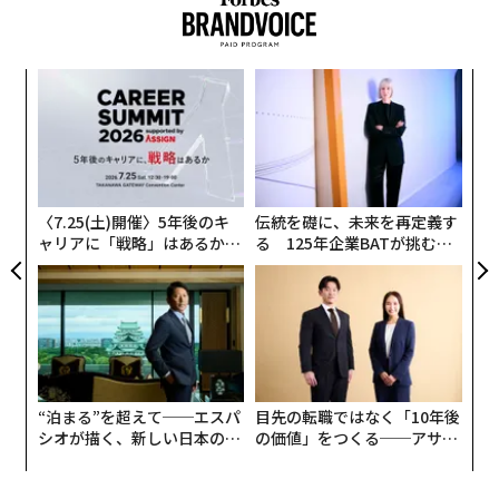
果を
ア
EN
の
明
た
パ
技
無
防
〈7.25(土)開催〉5年後のキ
伝統を礎に、未来を再定義す
ャリアに「戦略」はあるか。
る 125年企業BATが挑むス
トップエグゼクティブのキャ
モークレスな未来
リアに触れる1日│CAREER S
UMMIT 2026
“泊まる”を超えて──エスパ
目先の転職ではなく「10年後
シオが描く、新しい日本のラ
の価値」をつくる──アサイ
グジュアリー（前編）
ンの長期伴走型支援とは