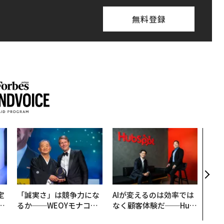
無料登録
目先
年後
─ア
支援
定
「誠実さ」は競争力にな
AIが変えるのは効率では
T
るか──WEOYモナコで
なく顧客体験だ──Hub
未
見た、くら寿司の経営哲
Spot Japanが語る「Gr