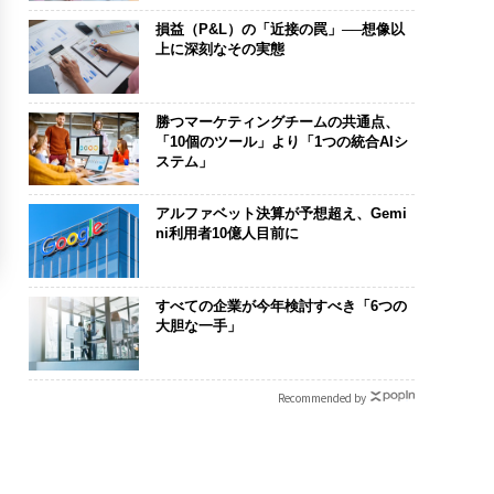
損益（P&L）の「近接の罠」──想像以
上に深刻なその実態
勝つマーケティングチームの共通点、
「10個のツール」より「1つの統合AIシ
ステム」
アルファベット決算が予想超え、Gemi
ni利用者10億人目前に
すべての企業が今年検討すべき「6つの
大胆な一手」
Recommended by