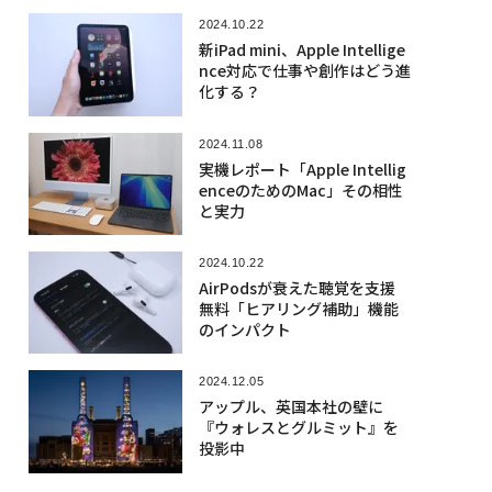
2024.10.22
新iPad mini、Apple Intellige
nce対応で仕事や創作はどう進
化する？
2024.11.08
実機レポート「Apple Intellig
enceのためのMac」その相性
と実力
2024.10.22
AirPodsが衰えた聴覚を支援
無料「ヒアリング補助」機能
のインパクト
2024.12.05
アップル、英国本社の壁に
『ウォレスとグルミット』を
投影中