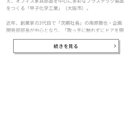
え、オフィス家具部品を中心に多彩なプラスチック製品
をつくる「甲子化学工業」（大阪市）。
近年、創業家の3代目で「次期社長」の南原徹也・企画
関連記事
開発部部長が中心となり、「取っ手に触れずにドアを開
近江の元銀行マン3人が立ち上げた「SoFun」の新・事業承継の手法
閉できるアタッチメント」や「廃棄されるホタテ貝殻を
原料にした環境配慮型ヘルメット」などの斬新なヒット
続きを見る
旅館DXの旗手、元湯陣屋4代目女将が「週休3日」でV字回復できた理由
商品を生み出し続けている。
病に倒れ、後継者はバイト出身者 イケウチオーガニックのアトツギ戦略
大学卒業後、大手ゼネコンに勤め、安定した人生を歩ん
でいたはずの南原氏は、なぜ社員16人の小さな家業を継
今治発イケウチオーガニック タオル界の風雲児が描く「ブランド航海
図」のこれから
ぐことを決めたのか。きっかけは、親戚からの一言にあ
った。
たねやの近江商人哲学 バカボンと呼ばれた4代目の事業承継と成功への道
事業承継総合メディア「
賢者の選択 サクセッション
」か
ら紹介しよう。（転載元の記事は
こちら
）
advertisement
効率化された「ものづくり」を武器に、売り上