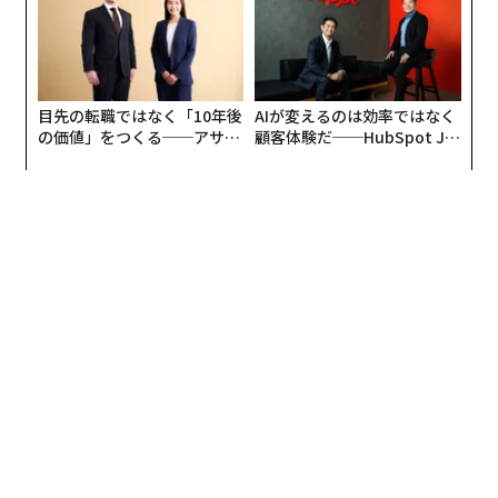
売上は年間約3億5000～6000万円で、年間約1000種類、
1400万個以上の部品・製品をつくる「ものづくり」の会
社に成長しました。顧客から受注して図面通りに部品を
製造する仕事のほかに、新しい自社製品の開発にも力を
目先の転職ではなく「10年後
AIが変えるのは効率ではなく
入れています。
の価値」をつくる──アサイ
顧客体験だ──HubSpot Ja
ンの長期伴走型支援とは
panが語る「Grow Better」
な組織のつくり方
──甲子化学工業の「ものづくり」にはどのような特長
があるのでしょうか？
一番の強みは、自動化による効率的な「ものづくり」で
す。私たちは、パート社員も含めて従業員が16名（2024
年9月現在）の中小企業ですが、製造をオートメーショ
ン化することで安価で高品質な製品を作っています。
後を継ぐ気は全く無かった
──現社長・南原在夏氏の長男で、子ども時代から「自
分が後を継ぐ」という思いは持っていたのでしょうか？