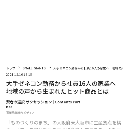
周りからは「将来は跡継ぎだね」と言われることもあり
ましたが、心の中で拒否していた自分がいたんです。
伯母の一言が家業を継ぐきっかけ
次ページ ＞
に
1
2
3
4
トップ
SMALL GIANTS
大手ゼネコン勤務から社員16人の家業へ 地域の声か
2024.12.16 14:15
2026年9月号発売中
大手ゼネコン勤務から社員16人の家業へ
地域の声から生まれたヒット商品とは
最新号の購入はこちらから
賢者の選択 サクセッション | Contents Part
ner
事業承継総合メディア
メンバーシップに登録する
「ものづくりのまち」の大阪府東大阪市に生産拠点を構