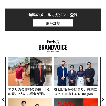
げは年3億円超
──甲子化学工業とは、どのような会社でしょうか。
無料のメールマガジンに登録
甲子化学工業は、私の祖父・南原清業が1969年に創業し
無料登録
たプラスチック部品・製品メーカーです。もともと、衣
料品を作っていたのですが、うまくいかず借金を抱えて
しまいました。
そこで、当時、需要が高まっていた「プラスチックの射
出成型」に着目し、新事業に乗り出しました。祖父は
義す
“
「新しい仕事で、親族全体の暮らしを支えていく」とい
むス
オ
う強い思いで事業を拡大していきました。
ジ
パ
技
現在は、オフィス家具向けのプラスチック部品を中心
無
防
に、顧客からの注文に応じた製品を作っています。たと
アフリカの農村の通信、小1
挑戦は個から始まり、共創に
えば、引き出しを開ける取っ手の部分や、ケーブルを出
の壁。2人の挑戦者が手にし
よって加速する NORQAIN JA
た「次なる武器」
PAN 特別座談会
し入れする部分のパーツなどがあります。