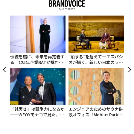
ら紹介しよう。（転載元の記事は
こちら
）
効率化された「ものづくり」を武器に、売り上
小1
パ
げは年3億円超
にし
技
無
「
防
──甲子化学工業とは、どのような会社でしょうか。
3
C
甲子化学工業は、私の祖父・南原清業が1969年に創業し
る
伝統を礎に、未来を再定義す
“泊まる”を超えて─エスパシ
たプラスチック部品・製品メーカーです。もともと、衣
る 125年企業BATが挑むス
オが描く、新しい日本のラグ
料品を作っていたのですが、うまくいかず借金を抱えて
モークレスな未来
ジュアリー（中編）
しまいました。
そこで、当時、需要が高まっていた「プラスチックの射
出成型」に着目し、新事業に乗り出しました。祖父は
「新しい仕事で、親族全体の暮らしを支えていく」とい
「誠実さ」は競争力になるか
エンジニアのためのサウナ併
う強い思いで事業を拡大していきました。
──WEOYモナコで見た、く
設オフィス「Mobius Park」
ら寿司の経営哲学
がオープン──タマディック
が健康経営を徹底する理由
現在は、オフィス家具向けのプラスチック部品を中心