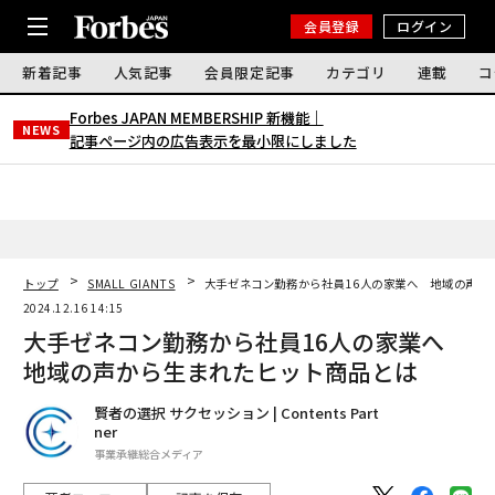
会員登録
ログイン
新着記事
人気記事
会員限定記事
カテゴリ
連載
コ
Forbes JAPAN MEMBERSHIP 新機能｜
NEWS
記事ページ内の広告表示を最小限にしました
トップ
SMALL GIANTS
大手ゼネコン勤務から社員16人の家業へ 地域の声か
2024.12.16 14:15
大手ゼネコン勤務から社員16人の家業へ
地域の声から生まれたヒット商品とは
賢者の選択 サクセッション | Contents Part
ner
事業承継総合メディア