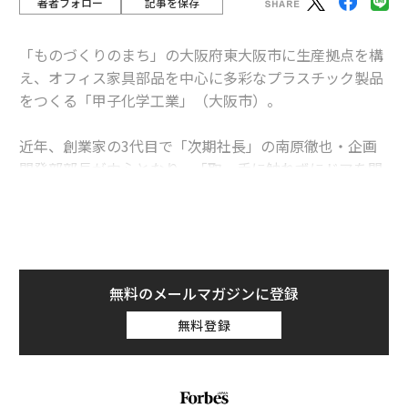
著者フォロー
記事を保存
「ものづくりのまち」の大阪府東大阪市に生産拠点を構
え、オフィス家具部品を中心に多彩なプラスチック製品
をつくる「甲子化学工業」（大阪市）。
近年、創業家の3代目で「次期社長」の南原徹也・企画
開発部部長が中心となり、「取っ手に触れずにドアを開
閉できるアタッチメント」や「廃棄されるホタテ貝殻を
原料にした環境配慮型ヘルメット」などの斬新なヒット
商品を生み出し続けている。
大学卒業後、大手ゼネコンに勤め、安定した人生を歩ん
無料のメールマガジンに登録
でいたはずの南原氏は、なぜ社員16人の小さな家業を継
無料登録
ぐことを決めたのか。きっかけは、親戚からの一言にあ
った。
事業承継総合メディア「
賢者の選択 サクセッション
」か