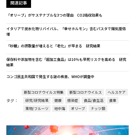
関連記事
「オリーブ」がサステナブルな3つの理由 CO2吸収効果も
イタリアで炭水化物リバイバル、「幸せホルモン」含むパスタで陽気度倍
増
「砂糖」の摂取量が増えると「老化」が早まる 研究結果
保存料や添加物を含む「超加工食品」は10％も早死リスクを高める 研究
結果
コンゴ民主共和国で発生する謎の疾患、WHOが調査中
新型コロナウイルス特集
新型コロナウイルス
ヘルスケア
タグ：
研究/研究結果
健康
感染症
食品/食生活
食事
果物/フルーツ
地中海
オリーブ
ナッツ類