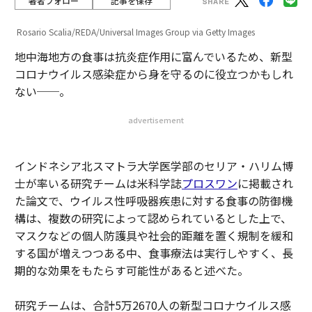
著者フォロー
記事を保存
Rosario Scalia/REDA/Universal Images Group via Getty Images
地中海地方の食事は抗炎症作用に富んでいるため、新型
コロナウイルス感染症から身を守るのに役立つかもしれ
ない──。
advertisement
インドネシア北スマトラ大学医学部のセリア・ハリム博
士が率いる研究チームは米科学誌
プロスワン
に掲載され
た論文で、ウイルス性呼吸器疾患に対する食事の防御機
構は、複数の研究によって認められているとした上で、
マスクなどの個人防護具や社会的距離を置く規制を緩和
する国が増えつつある中、食事療法は実行しやすく、長
期的な効果をもたらす可能性があると述べた。
研究チームは、合計5万2670人の新型コロナウイルス感