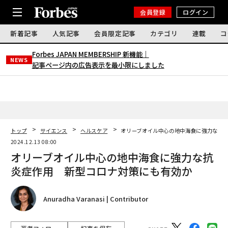
会員登録
ログイン
新着記事
人気記事
会員限定記事
カテゴリ
連載
コ
Forbes JAPAN MEMBERSHIP 新機能｜
NEWS
記事ページ内の広告表示を最小限にしました
トップ
サイエンス
ヘルスケア
オリーブオイル中心の地中海食に強力な抗
2024.12.13 08:00
オリーブオイル中心の地中海食に強力な抗
炎症作用 新型コロナ対策にも有効か
Anuradha Varanasi | Contributor