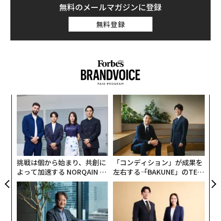
無料のメールマガジンに登録
無料登録
内
グ
実
“
全
シ
グ
挑戦は個から始まり、共創に
「コンディション」が成果を
よって加速する NORQAIN JA
左右する――「BAKUNE」のTEN
PAN 特別座談会
TIALが支える「挑戦者の明
日」