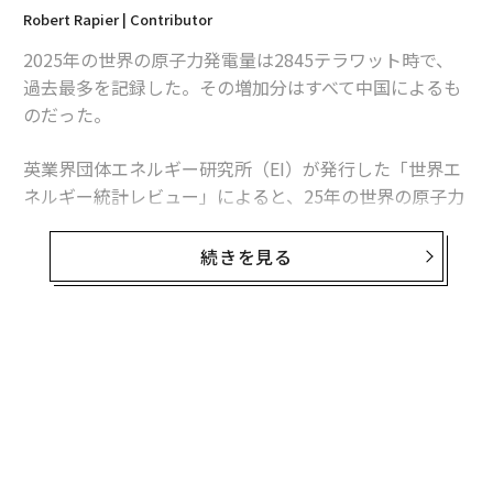
Robert Rapier | Contributor
2025年の世界の原子力発電量は2845テラワット時で、
過去最多を記録した。その増加分はすべて中国によるも
のだった。
英業界団体エネルギー研究所（EI）が発行した「世界エ
ネルギー統計レビュー」によると、25年の世界の原子力
発電量は前年比1.3％、30テラワット時増加した。中国
の増加分は34テラワット時を超えたため、同国を除け
続きを見る
ば、世界の原子力発電量は減少したことになる。
この数字は「世界的な原子力ルネッサンス」という大ま
かな主張より、業界の実情をより的確に捉えている。原
子力発電量は増加しているものの、拡大は特定の国に集
中している。米国は引き続き世界最多の原子力発電所を
稼働させているが、中国は急速にその差を縮めている。
日本は徐々に回復しているが、欧州諸国の多くは10年前