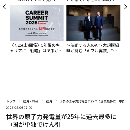
ら寿司の経営哲学
ジュアリー（中編）
〈7.25(土)開催〉5年後のキ
〜決断する人のAI〜大規模組
ャリアに「戦略」はあるか。
織が挑む「AIフル実装」“使
トップエグゼクティブのキャ
う”企業から“動く”企業へ【N
リアに触れる1日│CAREER S
TTドコモビジネス×PwC】
UMMIT 2026
トップ
経済・社会
経済
世界の原子力発電量が25年に過去最多に 中国が
2026.08.06 07:00
世界の原子力発電量が25年に過去最多に
中国が単独でけん引