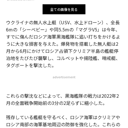
全ての画像を見る
ウクライナの無人水上艇（USV、水上ドローン）、全長
6mの「シーベビー」や同5.5mの「マグラV5」は今年、
すでに傷んだロシア海軍黒海艦隊に追い打ちをかけるよ
うに大きな損害を与えた。爆発物を搭載した無人艇は2
月から6月にかけてロシア占領下クリミア半島の艦艇停
泊地をたびたび襲撃し、コルベットや揚陸艦、哨戒艇、
タグボートを撃沈した。
advertisement
これらの撃沈などによって、黒海艦隊の戦力は2022年2
月の全面戦争開始前の3分の2足らずに縮小した。
残存している艦艇を守るべく、ロシア海軍はクリミアや
ロシア南部の海軍基地周辺の防御を強化した。これらの