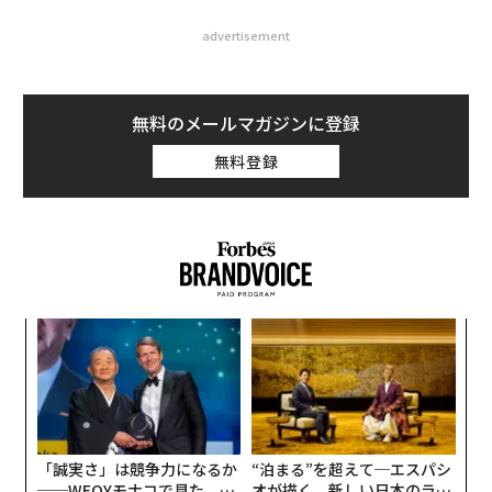
advertisement
無料のメールマガジンに登録
無料登録
目
の
ン
挑
よっ
PA
「誠実さ」は競争力になるか
“泊まる”を超えて─エスパシ
──WEOYモナコで見た、く
オが描く、新しい日本のラグ