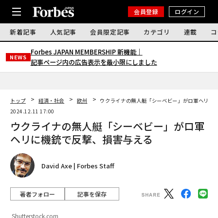
会員登録
ログイン
新着記事
人気記事
会員限定記事
カテゴリ
連載
コ
Forbes JAPAN MEMBERSHIP 新機能｜
NEWS
記事ページ内の広告表示を最小限にしました
トップ
経済・社会
欧州
ウクライナの無人艇「シーベビー」がロ軍ヘリに
2024.12.11 17:00
ウクライナの無人艇「シーベビー」がロ軍
ヘリに機銃で反撃、損害与える
David Axe | Forbes Staff
著者フォロー
記事を保存
Shutterstock.com