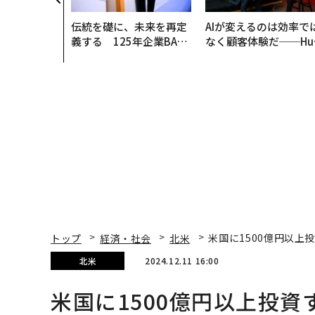
伝統を礎に、未来を再定
AIが変えるのは効率で
義する 125年企業BAT
なく顧客体験だ──Hu
が挑むスモークレスな未
Spot Japanが語る「G
来
ow Better」な組織の
くり方
トップ
経済・社会
北米
米国に1500億円以
北米
2024.12.11 16:00
米国に1500億円以上投