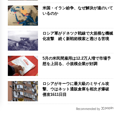
米国・イラン紛争、なぜ解決が遠のいて
いるのか
ロシア軍がドネツク戦線で大規模な機械
化攻撃 続く新戦術模索と透ける苦境
5月の米民間雇用は12.2万人増で市場予
想を上回る、小規模企業が好調
ロシアがキーウに最大級のミサイル攻
撃、ウはネット通販倉庫を相次ぎ爆破
侵攻1611日目
Recommended by