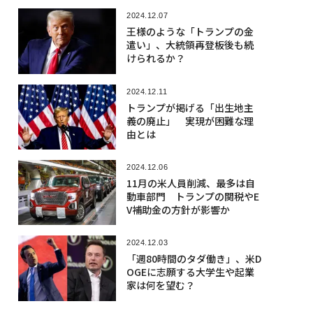
2024.12.07
王様のような「トランプの金
遣い」、大統領再登板後も続
けられるか？
2024.12.11
トランプが掲げる「出生地主
義の廃止」 実現が困難な理
由とは
2024.12.06
11月の米人員削減、最多は自
動車部門 トランプの関税やE
V補助金の方針が影響か
2024.12.03
「週80時間のタダ働き」、米D
OGEに志願する大学生や起業
家は何を望む？