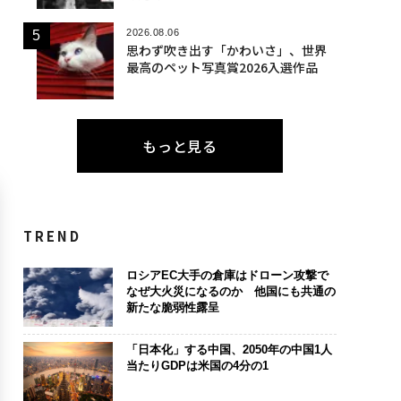
2026.08.06
思わず吹き出す「かわいさ」、世界
最高のペット写真賞2026入選作品
もっと見る
TREND
ロシアEC大手の倉庫はドローン攻撃で
なぜ大火災になるのか 他国にも共通の
新たな脆弱性露呈
「日本化」する中国、2050年の中国1人
当たりGDPは米国の4分の1