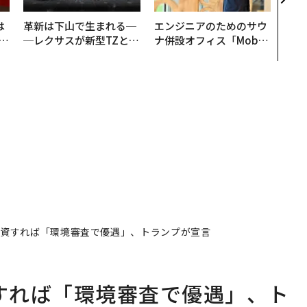
年の
は
革新は下山で生まれる─
エンジニアのためのサウ
b
─レクサスが新型TZとE
ナ併設オフィス「Mobiu
r
Sに込めた「DISCOVE
s Park」がオープン──
つ
R」の哲学
タマディックが健康経営
を徹底する理由
上投資すれば「環境審査で優遇」、トランプが宣言
資すれば「環境審査で優遇」、ト