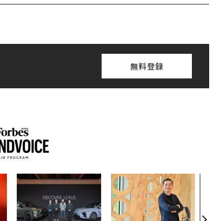
無料登録
パシ
ンツ
災害
え見