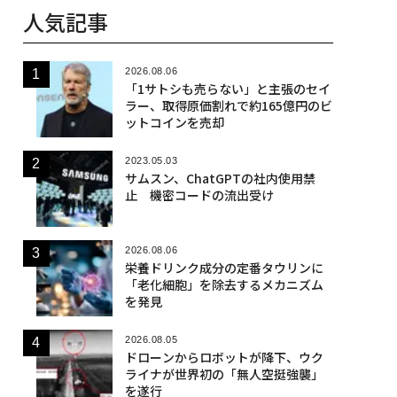
人気記事
2026.08.06
「1サトシも売らない」と主張のセイ
ラー、取得原価割れで約165億円のビ
ットコインを売却
2023.05.03
サムスン、ChatGPTの社内使用禁
止 機密コードの流出受け
2026.08.06
栄養ドリンク成分の定番タウリンに
「老化細胞」を除去するメカニズム
を発見
2026.08.05
ドローンからロボットが降下、ウク
ライナが世界初の「無人空挺強襲」
を遂行