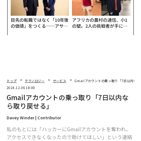
目先の転職ではなく「10年後
アフリカの農村の通信、小1
の価値」をつくる──アサイ
の壁。2人の挑戦者が手にし
ンの長期伴走型支援とは
た「次なる武器」
トップ
テクノロジー
サービス
Gmailアカウントの乗っ取り「7日以内な
2024.12.06 18:00
Gmailアカウントの乗っ取り「7日以内な
ら取り戻せる」
Davey Winder | Contributor
私のもとには「ハッカーにGmailアカウントを奪われ、
アクセスできなくなったので助けてほしい」という連絡