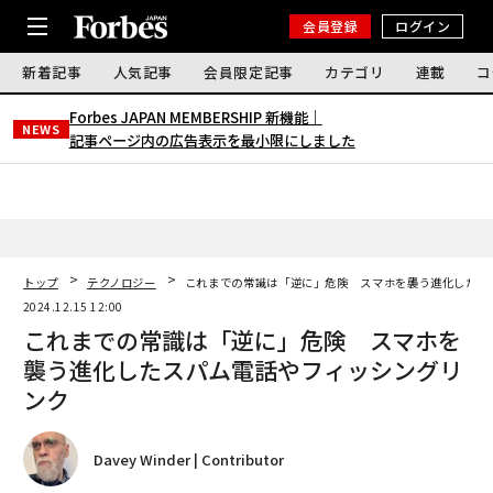
会員登録
ログイン
新着記事
人気記事
会員限定記事
カテゴリ
連載
コ
Forbes JAPAN MEMBERSHIP 新機能｜
NEWS
記事ページ内の広告表示を最小限にしました
トップ
テクノロジー
これまでの常識は「逆に」危険 スマホを襲う進化したス
2024.12.15 12:00
これまでの常識は「逆に」危険 スマホを
襲う進化したスパム電話やフィッシングリ
ンク
Davey Winder | Contributor