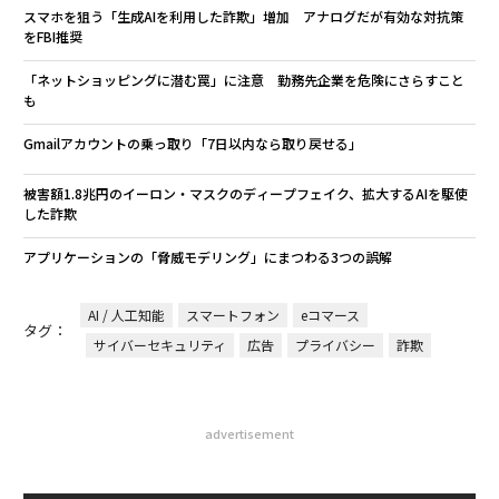
スマホを狙う「生成AIを利用した詐欺」増加 アナログだが有効な対抗策
をFBI推奨
「ネットショッピングに潜む罠」に注意 勤務先企業を危険にさらすこと
も
Gmailアカウントの乗っ取り「7日以内なら取り戻せる」
被害額1.8兆円のイーロン・マスクのディープフェイク、拡大するAIを駆使
した詐欺
アプリケーションの「脅威モデリング」にまつわる3つの誤解
AI / 人工知能
スマートフォン
eコマース
タグ：
サイバーセキュリティ
広告
プライバシー
詐欺
advertisement