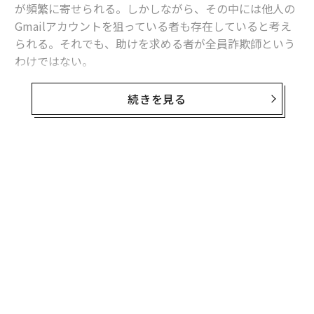
が頻繁に寄せられる。しかしながら、その中には他人の
Gmailアカウントを狙っている者も存在していると考え
られる。それでも、助けを求める者が全員詐欺師という
わけではない。
公式・非公式を問わず、Gmail関連のオンラインサポー
続きを見る
トフォーラムを見れば、ハッキング被害によってメール
にアクセスできなくなり、オンライン生活が一変してし
まった人々が多くいることがわかる。こうした被害者に
共通するのは、攻撃者がアカウントを乗っ取った後、正
無料のメールマガジンに登録
当な所有者が再度アクセスできないよう、パスワードや
無料登録
電話番号、さらには「パスキー（パスワード不要の高度
な認証手段）」まで変更してしまうことだ。
私はグーグルに直接問い合わせ、ユーザーがGmailアカ
ウントを取り戻すためにどのような対策が取れるのかを
尋ねた。
義す
「