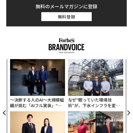
無料のメールマガジンに登録
無料登録
義す
A
むス
顧客
pa
「
な
左右
T
日
〜決断する人のAI〜大規模組
なぜ“眠っていた環境技
織が挑む「AIフル実装」“使
術”が、下水インフラを変え
う”企業から“動く”企業へ【N
たのか──産総研×月島JFE
TTドコモビジネス×PwC】
アクアソリューションの10年