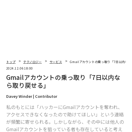
アプリケーションの「脅威モデリング」にまつわる3つの誤解
AI / 人工知能
スマートフォン
eコマース
タグ：
サイバーセキュリティ
広告
プライバシー
詐欺
advertisement
トップ
テクノロジー
サービス
Gmailアカウントの乗っ取り「7日以内な
2024.12.06 18:00
Gmailアカウントの乗っ取り「7日以内な
ら取り戻せる」
Davey Winder | Contributor
私のもとには「ハッカーにGmailアカウントを奪われ、
アクセスできなくなったので助けてほしい」という連絡
が頻繁に寄せられる。しかしながら、その中には他人の
Gmailアカウントを狙っている者も存在していると考え