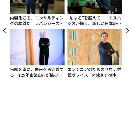
よっ
PA
内製化こそ、コンサルティン
“泊まる”を超えて──エスパ
グの本質だ レバレジーズが
シオが描く、新しい日本のラ
実践する、次世代ファームの
グジュアリー（前編）
全貌
伝統を礎に、未来を再定義す
エンジニアのためのサウナ併
る 125年企業BATが挑むス
設オフィス「Mobius Park」
モークレスな未来
がオープン──タマディック
が健康経営を徹底する理由