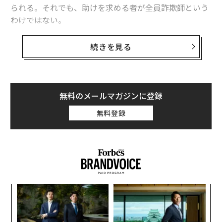
られる。それでも、助けを求める者が全員詐欺師という
わけではない。
公式・非公式を問わず、Gmail関連のオンラインサポー
続きを見る
トフォーラムを見れば、ハッキング被害によってメール
にアクセスできなくなり、オンライン生活が一変してし
まった人々が多くいることがわかる。こうした被害者に
共通するのは、攻撃者がアカウントを乗っ取った後、正
無料のメールマガジンに登録
当な所有者が再度アクセスできないよう、パスワードや
無料登録
電話番号、さらには「パスキー（パスワード不要の高度
な認証手段）」まで変更してしまうことだ。
私はグーグルに直接問い合わせ、ユーザーがGmailアカ
ウントを取り戻すためにどのような対策が取れるのかを
尋ねた。
小1
〜
にし
金
個
挑
ェ