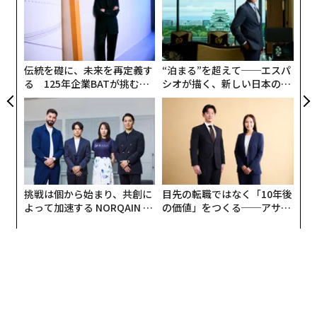
ている。巨大企業のように豊富なセキュリティリソース
ック
ジ
パ
由
を投入できる場合を除けば、スマホのセキュリティ状況
技
は地理的な境界やユーザープロファイルを超えておおむ
無
防
ね同様である。
伝統を礎に、未来を再定義す
“泊まる”を超えて──エスパ
る 125年企業BATが挑むス
シオが描く、新しい日本のラ
まず、数字を挙げると以下のようになる。
モークレスな未来
グジュアリー（前編）
挑戦は個から始まり、共創に
目先の転職ではなく「10年後
よって加速する NORQAIN JA
の価値」をつくる──アサイ
PAN 特別座談会
ンの長期伴走型支援とは