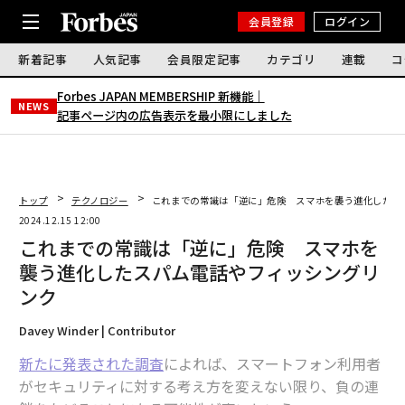
会員登録
ログイン
新着記事
人気記事
会員限定記事
カテゴリ
連載
コ
Forbes JAPAN MEMBERSHIP 新機能｜
NEWS
記事ページ内の広告表示を最小限にしました
トップ
テクノロジー
これまでの常識は「逆に」危険 スマホを襲う進化したス
2024.12.15 12:00
これまでの常識は「逆に」危険 スマホを
襲う進化したスパム電話やフィッシングリ
ンク
Davey Winder | Contributor
新たに発表された調査
によれば、スマートフォン利用者
がセキュリティに対する考え方を変えない限り、負の連