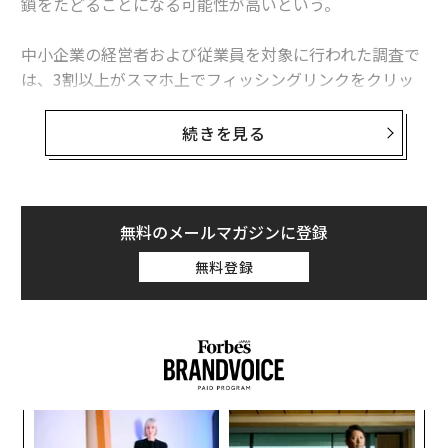
鎖をたどることになる可能性が高いという。
中小企業の経営者および従業員を対象に行われた調査で
は、3割以上がスマホ上でフィッシングリンクをクリッ
クした経験があり、30％が機密データを含むスマホを紛
失していた。こうした状況は個人のみならず組織全体を
続きを見る
サイバー犯罪の標的にさらす危険性がある。また11％が
パスワードやログイン情報を暗号化せずにスマホに保存
していたことを考えれば、データ漏洩や情報盗難が日常
化する未来を想像するのは難しくない。しかし、これは
無料のメールマガジンに登録
避けられない運命ではない。必要なのは、私たち自身が
無料登録
「変化」を受け入れる意欲である。
スマホの深刻なセキュリティ問題が蔓延
セキュリティベンダーであるCyberSmartが英国の中小
企業経営者・従業員約250名を対象に行った最新調査
は、こうした問題が特定の国や業界に限られず、世界中
ナ併
“
のあらゆる組織や一般消費者にも当てはまることを示し
k」
オ