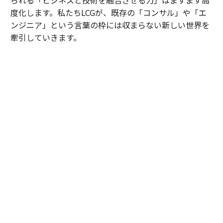
度化します。私たちLCGが、既存の「コンサル」や「エ
ンジニア」という言葉の枠には収まらない新しい世界を
牽引していきます。
レバレジーズ・コンサルティング・グループ 採用ページ
https://leverages-consulting.com/#recruit
左：いわつき・ともひで◎レバレジーズ・コンサルティ
ング・グループ代表取締役。レバレジーズの創業者とし
て、IT人材プラットフォーム「レバテック」をはじめと
する多様な事業をゼロから構築。完全自己資本経営の強
みを生かし、コンサルティング業界の構造変革に挑む。
右：うちだ・しゅういち◎レバレジーズ・コンサルティ
ング・グループ シニアパートナー。国内大手総合コンサ
ルティングファームにてパートナーなどの要職を歴任。
大規模なデジタルトランスフォーメーション（DX）プロ