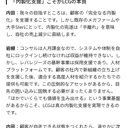
「内製化支援」こそがLCGの本質
内田
：我々の目指すところは、顧客の「完全なる内製
化」を支援することです。しかし既存のメガファームや
大手SIerにとって、内製化の完遂は「手離れ」を意味
し、自社の売上減少に直結します。
岩槻
：コンサルは人月課金なので、システムや体制を自
社にロックインし続けなければ収益が維持できない。し
かし、レバレジーズの基幹事業は採用支援であり、人材
プラットフォームです。顧客の社内で新組織の立ち上げ
を支援した後、適合する高度人材を紹介するかたちでの
提供も可能です。この圧倒的なアセットがあるから、目
先の囲い込みに固執する必要がまったくありません。
「ほかでいくらでも価値を生み出せる」という事業基盤
があるからこそ、LCGは真の内製化支援を実現できるの
です。
内田
：顧客が自走できる状態をつくれたら、速やかに次