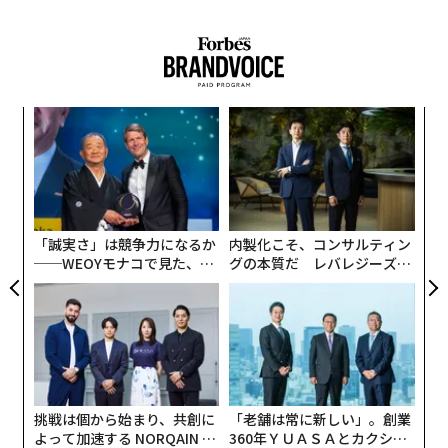
な
術
た
目
ア
の
ン
「誠実さ」は競争力になるか
内製化こそ、コンサルティン
──WEOYモナコで見た、く
グの本質だ レバレジーズが
ら寿司の経営哲学
実践する、次世代ファームの
全貌
挑戦は個から始まり、共創に
「老舗は常に新しい」。創業
よって加速する NORQAIN JA
360年ＹＵＡＳＡとカクシン