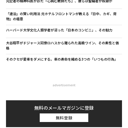
元記者の精神科医が診た『心病む教師たち』、彼らは聖職者か奴隷か
「連泊」の賢い利用法 元ホテルフロントマンが教える『日中、カギ、荷
物』の極意
ハーバード大学文化人類学者が沼った「日本のコンビニ」、その魅力
大谷翔平がドジャース同僚ロハスから贈られた高級ワイン、その素性と価
格
そのクセが愛車をダメにする。車の寿命を縮める3つの「いつもの行為」
advertisement
無料のメールマガジンに登録
無料登録