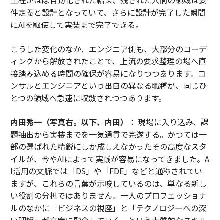
工程がほぼ自動化された結果、残された人間の領域は要
件定義と設計となっていて、さらに設計が完了した瞬間
にAIを駆使して実装まで完了できる。
こうした変化のなか、エンジニア側も、大部分のコーデ
ィングから解放されたことで、上流の要求整理の場へ直
接踏み込める時間の確保が容易になりつつあります。コ
ンサルとエンジニアという出自の異なる職種が、同じひ
とつの領域へ急速に収斂されつつあります。
内田秀一（写真右。以下、内田）
： 現場に入り込み、課
題抽出から実装までを一気通貫で完遂する。かつては一
部の選ばれた精鋭にしか成しえなかったその高度なスタ
イルが、今やAIによって実践が容易になってきました。A
I活用の文脈では「DS」や「FDE」などと通称されてい
ますが、これらの言葉が示唆しているのは、単なる新し
い役割の分担ではありません。一人のプロフェッショナ
ルのなかに「ビジネスの視座」と「テクノロジーへの深