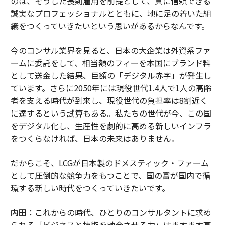
のは、そうした長期雇用を前提として、真に信頼できる
誠実なプロフェッショナルとともに、地に足の着いた組
織をつくっていきたいという思いがあるからなんです。
今のコンサル業界を見ると、日本の大企業は外資系ファ
ームに委託をして、相当額のフィーを本国にブランド料
として送金した結果、巨額の「デジタル赤字」が発生し
ています。さらに2050年には現役世代1.4人で1人の高齢
者を支える時代が到来し、現役世代の負担率は8割近く
に達するという試算もある。私たちの世代が今、この国
をデジタル化し、生産性を劇的に高める新しいインフラ
をつくらなければ、日本の未来はありません。
だからこそ、LCGが日本製のドメスティック・ファーム
として圧倒的な競争力をもつことで、国の富が国内で循
環する新しい時代をつくっていきたいです。
内田
：これからの時代、ひとりのコンサルタントに求め
られる「ビジネスと技術を融合させる力」はますます高