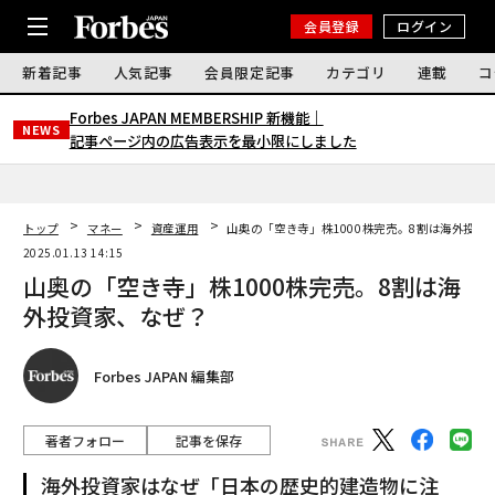
会員登録
ログイン
新着記事
人気記事
会員限定記事
カテゴリ
連載
コ
Forbes JAPAN MEMBERSHIP 新機能｜
NEWS
記事ページ内の広告表示を最小限にしました
トップ
マネー
資産運用
山奥の「空き寺」株1000株完売。8割は海外投資
2025.01.13 14:15
山奥の「空き寺」株1000株完売。8割は海
外投資家、なぜ？
Forbes JAPAN 編集部
著者フォロー
記事を保存
海外投資家はなぜ「日本の歴史的建造物に注