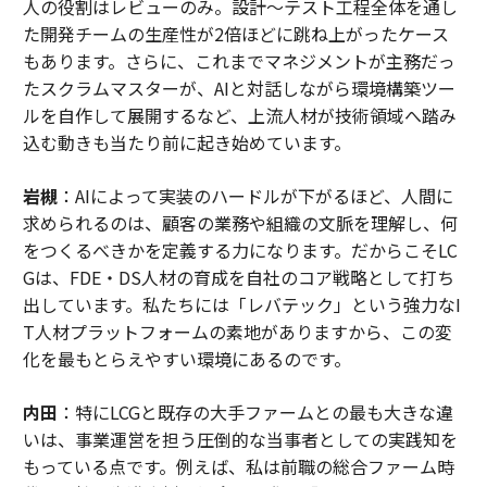
人の役割はレビューのみ。設計～テスト工程全体を通し
た開発チームの生産性が2倍ほどに跳ね上がったケース
もあります。さらに、これまでマネジメントが主務だっ
たスクラムマスターが、AIと対話しながら環境構築ツー
ルを自作して展開するなど、上流人材が技術領域へ踏み
込む動きも当たり前に起き始めています。
岩槻
：AIによって実装のハードルが下がるほど、人間に
求められるのは、顧客の業務や組織の文脈を理解し、何
をつくるべきかを定義する力になります。だからこそLC
Gは、FDE・DS人材の育成を自社のコア戦略として打ち
出しています。私たちには「レバテック」という強力なI
T人材プラットフォームの素地がありますから、この変
化を最もとらえやすい環境にあるのです。
内田
：特にLCGと既存の大手ファームとの最も大きな違
いは、事業運営を担う圧倒的な当事者としての実践知を
もっている点です。例えば、私は前職の総合ファーム時