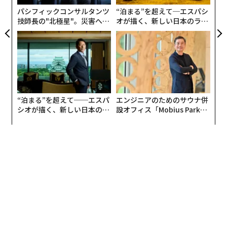
パシフィックコンサルタンツ
“泊まる”を超えて─エスパシ
技師長の"北極星"。災害への
オが描く、新しい日本のラグ
無力感を乗り越え見つけた、
ジュアリー（中編）
防災一筋20年の答え
“泊まる”を超えて──エスパ
エンジニアのためのサウナ併
シオが描く、新しい日本のラ
設オフィス「Mobius Park」
グジュアリー（前編）
がオープン──タマディック
が健康経営を徹底する理由