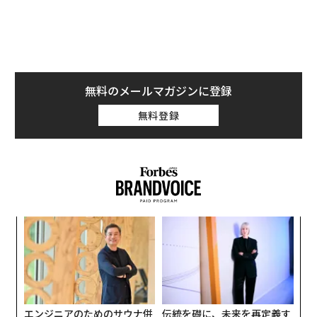
は、アレックスのインターフェースを通じて質問をした
り、タスクを割り当てたりする。すると、アレックス
挑
は、割り当てられたタスクに対して計画を立てて承認を
よっ
求め、完全な透明性を確保しながらその計画を実行す
PA
〜
る」とポラットは説明した。
織
う
T
エンジニアのためのサウナ併
伝統を礎に、未来を再定義す
設オフィス「Mobius Park」
る 125年企業BATが挑むス
がオープン──タマディック
モークレスな未来
が健康経営を徹底する理由
アフリカの農村の通信、小1
「誠実さ」は競争力になるか
の壁。2人の挑戦者が手にし
──WEOYモナコで見た、く
た「次なる武器」
ら寿司の経営哲学