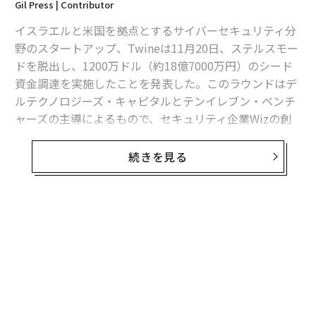
Gil Press | Contributor
イスラエルと米国を拠点とするサイバーセキュリティ分
野のスタートアップ、Twineは11月20日、ステルスモー
ドを脱出し、1200万ドル（約18億7000万円）のシード
資金調達を実施したことを発表した。このラウンドはデ
ルテクノロジーズ・キャピタルとテンイレブン・ベンチ
ャーズの主導によるもので、セキュリティ企業Wizの創
業者を含むエンジェル投資家も参加した。
続きを見る
Twineはサイバーセキュリティ業界の人材不足を、同社
が「デジタル従業員」と呼ぶ人工知能（AI）エージェン
トを提供することで解消しようとしている。同社のアレ
ックスという名前のデジタル従業員は、IDおよびアクセ
無料のメールマガジンに登録
ス管理(IAM)の専門家として設計されている。
無料登録
Twineの共同創業者でCEOのベニー・ポラットによる
と、アレックスはSaaSプラットフォームとして展開さ
れ、顧客の環境内の様々なシステムと接続する。「顧客