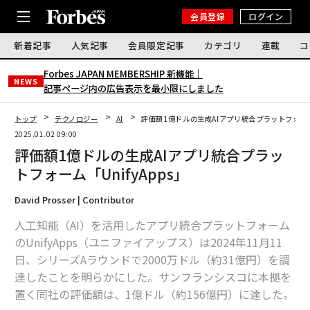
会員登録
ログイン
新着記事
人気記事
会員限定記事
カテゴリ
連載
コ
Forbes JAPAN MEMBERSHIP 新機能｜
NEWS
記事ページ内の広告表示を最小限にしました
トップ
テクノロジー
AI
評価額1億ドルの生成AIアプリ統合プラットフォーム「
2025.01.02 09:00
評価額1億ドルの生成AIアプリ統合プラッ
トフォーム「UnifyApps」
David Prosser | Contributor
人工知能（AI）を活用したアプリ統合プラットフォーム
のUnifyApps（ユニファイアップス）は2024年11月11
日、シリーズAラウンドで2000万ドル（約31億円）を調
達したことを明らかにした。サンフランシスコに本拠を
置く同社の評価額は、1億ドル（約156億円）に達した。