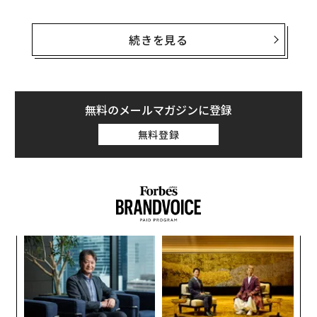
UnifyAppsは同時に、商業化に向けた取り組みを強化す
るため、新たに最高収益責任者（CRO）を採用したこと
続きを見る
も発表している。
UnifyAppsは、2024年5月にシード・ラウンドで1100万
ドル（約17億2800万円）を調達していた。それから6カ
無料のメールマガジンに登録
月間で同社は急成長を遂げ、20社の有料顧客を抱えてい
無料登録
る。「我々は、予想よりも3倍早く成長しており、当初
策定した4年間の事業計画を2年間に短縮した」と、同社
の共同創業者でCEOのパヴィター・シンは述べている。
A
顧客
pa
革
な
ク
た「