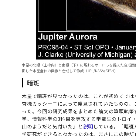
木星の北極（上枠内）と南極（下）に現れるオーロラを捉えた合成画像
影した木星全体の画像と合成して作成（JPL/NASA/STScI）
暗斑
木星で暗斑が見つかったのは、これが初めてではない。
査機カッシーニによって発見されていたものの、
った。今回の研究成果をまとめた論文の筆頭執筆
学、情報科学の3科目を専攻する学部生のトロイ・
山のようだと気付いた」と
説明
している。「暗斑
学研究ができるとわかったのは、まさにこの時だ