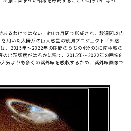
）が濃く集まった領域を形成することが明らかになっ
時あるわけではない。約1カ月間で形成され、数週間以内
T）を用いた太陽系の巨大惑星の観測プロジェクト「外惑
、2015年～2022年の期間のうちの4分の3に南極域の
出現頻度がはるかに稀で、2015年～2022年の画像8
の大気よりも多くの紫外線を吸収するため、紫外線画像で