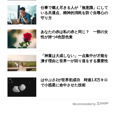
仕事で燃え尽きる人が「無意識」にして
いる共通点、精神的消耗を防ぐ自尊心の
守り方
あなたの赤は私の赤と同じ？ 一部の女
性が持つ4色型色覚
「神童は大成しない」一点集中が才能を
潰す理由と世界一が回り道をする重要性
はやぶさ2が世界初成功 時速1.8万キロ
で小惑星に命中させた技術
Recommended by