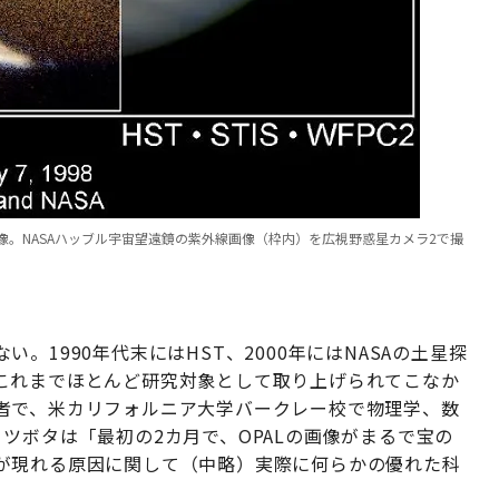
。NASAハッブル宇宙望遠鏡の紫外線画像（枠内）を広視野惑星カメラ2で撮
1990年代末にはHST、2000年にはNASAの土星探
これまでほとんど研究対象として取り上げられてこなか
者で、米カリフォルニア大学バークレー校で物理学、数
ツボタは「最初の2カ月で、OPALの画像がまるで宝の
が現れる原因に関して（中略）実際に何らかの優れた科
」