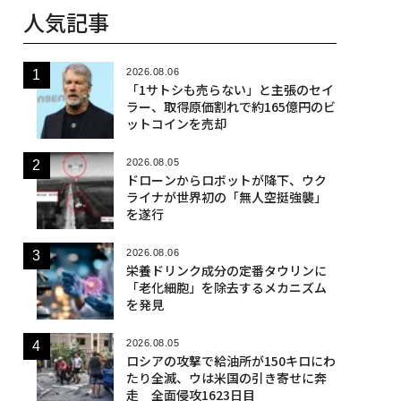
人気記事
2026.08.06
「1サトシも売らない」と主張のセイ
ラー、取得原価割れで約165億円のビ
ットコインを売却
2026.08.05
ドローンからロボットが降下、ウク
ライナが世界初の「無人空挺強襲」
を遂行
2026.08.06
栄養ドリンク成分の定番タウリンに
「老化細胞」を除去するメカニズム
を発見
2026.08.05
ロシアの攻撃で給油所が150キロにわ
たり全滅、ウは米国の引き寄せに奔
走 全面侵攻1623日目