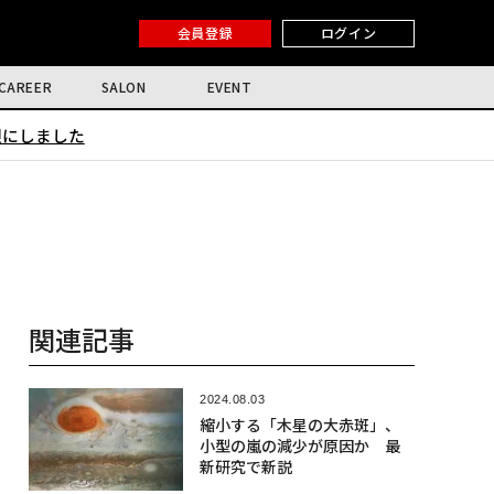
会員登録
ログイン
CAREER
SALON
EVENT
限にしました
関連記事
2024.08.03
縮小する「木星の大赤斑」、
小型の嵐の減少が原因か 最
新研究で新説