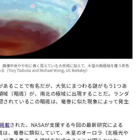
。画像中央やや右に青く見えている大赤斑に加えて、木星の南極域を覆う茶色
ota and Michael Wong, UC Berkeley）
があることで有名だが、大気にまつわる謎がもう1つあ
領域（暗斑）が、南北の極域に出現することだ。ランダ
認されているこの暗斑は、竜巻に似た現象によって発生
掲載
された、NASAが支援する今回の最新研究による
斑は、竜巻に類似していて、木星のオーロラ（北極光や