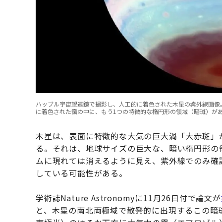
ハッブル宇宙望遠鏡で撮影し、人工的に着色された木星の紫外線画像
に着色された靄の中に、もう1つの特徴的な楕円形の領域（暗斑）がある（Troy Tsub
木星は、表面に特徴的な大気の巨大渦「大赤斑」
る。それは、地球サイズの巨大な、暗い楕円形の
ムに現れては消えるように見え、紫外線でのみ確
している可能性がある。
学術誌Nature Astronomyに11月26日付で論文が
と、木星の南北両極域で散発的に出現するこの暗