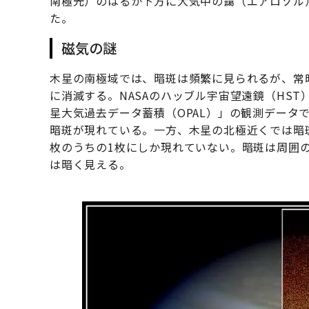
南極光）のはるか下方に大気中の靄（エアロゾル
た。
磁気の謎
木星の南極域では、暗斑は頻繁に見られるが、常
に消滅する。NASAのハッブル宇宙望遠鏡（HS
星大気過去データ蓄積（OPAL）」の観測データでは
暗斑が現れている。一方、木星の北極近くでは暗斑の
枚のうちの1枚にしか現れていない。暗斑は周囲
は暗く見える。