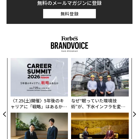
無料のメールマガジンに登録
無料登録
“
シ
グ
目
の
ン
〈7.25(土)開催〉5年後のキ
なぜ“眠っていた環境技
ャリアに「戦略」はあるか。
術”が、下水インフラを変え
トップエグゼクティブのキャ
たのか──産総研×月島JFE
リアに触れる1日│CAREER S
アクアソリューションの10年
UMMIT 2026