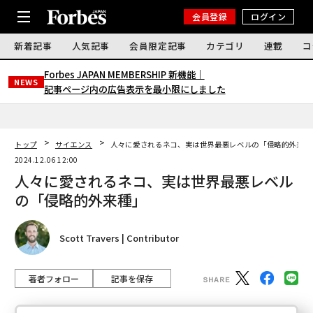
会員登録
ログイン
新着記事
人気記事
会員限定記事
カテゴリ
連載
コ
Forbes JAPAN MEMBERSHIP 新機能｜
NEWS
記事ページ内の広告表示を最小限にしました
トップ
サイエンス
人々に愛されるネコ、実は世界最悪レベルの「侵略的外来種
2024.12.06 12:00
人々に愛されるネコ、実は世界最悪レベル
の「侵略的外来種」
Scott Travers | Contributor
著者フォロー
記事を保存