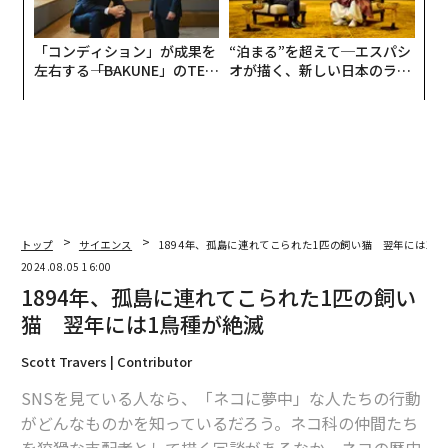
「コンディション」が成果を
“泊まる”を超えて─エスパシ
左右する――「BAKUNE」のTEN
オが描く、新しい日本のラグ
TIALが支える「挑戦者の明
ジュアリー（中編）
日」
トップ
サイエンス
1894年、孤島に連れてこられた1匹の飼い猫 翌年には1鳥
2024.08.05 16:00
1894年、孤島に連れてこられた1匹の飼い
猫 翌年には1鳥種が絶滅
Scott Travers | Contributor
SNSを見ている人なら、「ネコに夢中」な人たちの行動
がどんなものかを知っているだろう。ネコ科の仲間たち