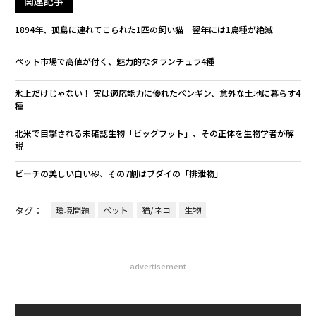
関連記事
1894年、孤島に連れてこられた1匹の飼い猫 翌年には1鳥種が絶滅
ペット市場で高値が付く、魅力的なタランチュラ4種
氷上だけじゃない！ 実は適応能力に優れたペンギン、意外な土地に暮らす4
種
北米で目撃される未確認生物「ビッグフット」、その正体を生物学者が解
説
ビーチの美しい白い砂、その7割はブダイの「排泄物」
タグ：
環境問題
ペット
猫/ネコ
生物
advertisement