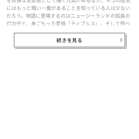
を狡猾な支配者として描く冗談があるなか、ネコの歴史
にはもっと暗い一面があることを知っている人は少ない
だろう。物語に登場するのはニュージーランドの孤島の
灯台守と、身ごもった愛猫「ティブルス」、そして飛べ
ない鳥スチーブンイワサザイだ。
続きを見る
海上航行に不可欠なこの戦略的配置は、灯台の管理者が
遠く離れた、しばしばアクセスできない場所に住まなけ
ればならないことを意味する。この重要な役割の孤独と
単調さのために、多くの飼育員はペットと一緒にいるこ
無料のメールマガジンに登録
とを求めるようになる。ペットは精神的な支えとなり、
無料登録
有害生物の駆除にも役立つ。
19世紀末、灯台守のデビッド・ライアルは、妻と息子と
1匹のネコを連れてスティーブンズ島にやってきた。ニュ
ージーランドのクック海峡に位置する孤島であるスティ
ーブンズ島は、人間の活動がなかったため閉ざされた原
“
始的な環境だった。熱心なアマチュア自然史家だったラ
シ