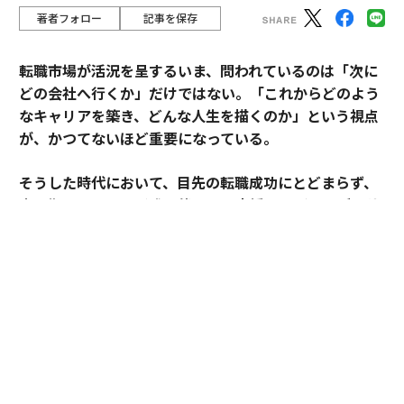
著者フォロー
記事を保存
転職市場が活況を呈するいま、問われているのは「次に
どの会社へ行くか」だけではない。「これからどのよう
なキャリアを築き、どんな人生を描くのか」という視点
が、かつてないほど重要になっている。
そうした時代において、目先の転職成功にとどまらず、
中長期のキャリア形成に伴走する支援を掲げるのがアサ
インだ。
その支援を体現するのが、卓越した実績と高い専門性を
備えたごく限られた人材にのみ与えられる役割「アソシ
エイトプリンシパル」である。今回は、その役割を担う
松井孝太郎と多田有花に、キャリアに寄り添い続ける覚
悟と支援哲学を聞いた。