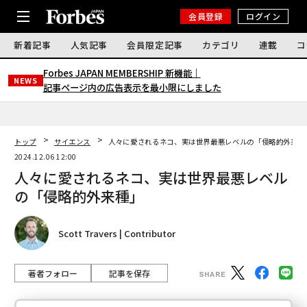
会員登録
ログイン
新着記事
人気記事
会員限定記事
カテゴリ
連載
コ
Forbes JAPAN MEMBERSHIP 新機能｜
NEWS
記事ページ内の広告表示を最小限にしました
トップ
サイエンス
人々に愛されるネコ、実は世界最悪レベルの「侵略的外来種
2024.12.06 12:00
人々に愛されるネコ、実は世界最悪レベル
の「侵略的外来種」
Scott Travers | Contributor
著者フォロー
記事を保存