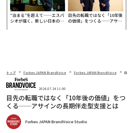
“泊まる”を超えて──エスパ
目先の転職ではなく「10年後
シオが描く、新しい日本のラ
の価値」をつくる──アサイ
グジュアリー（前編）
ンの長期伴走型支援とは
トップ
Forbes JAPAN BrandVoice
Forbes JAPAN BrandVoice
目先
2026.07.24 11:00
目先の転職ではなく「10年後の価値」をつ
くる──アサインの長期伴走型支援とは
Forbes JAPAN BrandVoice Studio