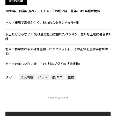
関連記事
1894年、孤島に連れてこられた1匹の飼い猫 翌年には1鳥種が絶滅
ペット市場で高値が付く、魅力的なタランチュラ4種
氷上だけじゃない！ 実は適応能力に優れたペンギン、意外な土地に暮らす4
種
北米で目撃される未確認生物「ビッグフット」、その正体を生物学者が解
説
ビーチの美しい白い砂、その7割はブダイの「排泄物」
タグ：
環境問題
ペット
猫/ネコ
生物
advertisement