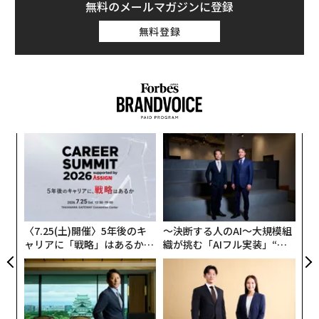
無料のメールマガジンに登録
無料登録
─レ
ア
込め
の
た
「
3
C
る
〈7.25(土)開催〉5年後のキ
〜決断する人のAI〜大規模組
ャリアに「戦略」はあるか。
織が挑む「AIフル実装」“使
トップエグゼクティブのキャ
う”企業から“動く”企業へ【N
リアに触れる1日│CAREER S
TTドコモビジネス×PwC】
UMMIT 2026