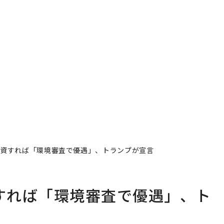
アフ
小1
手に
─
〜決断する人のAI〜AI時
エンジニアのためのサウ
E
代の金融パラダイムシフ
ナ併設オフィス「Mobiu
ト、「超個別化」の核心
s Park」がオープン──
【MUFG×ウェルスナビ
タマディックが健康経営
×PwC】
を徹底する理由