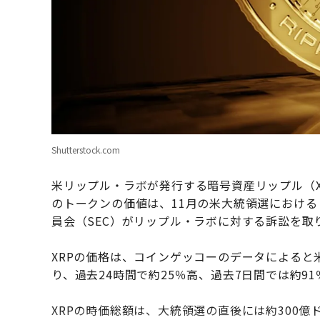
Shutterstock.com
米リップル・ラボが発行する暗号資産リップル（X
のトークンの価値は、11月の米大統領選におけ
員会（SEC）がリップル・ラボに対する訴訟を
XRPの価格は、コインゲッコーのデータによると米
り、過去24時間で約25％高、過去7日間では約9
XRPの時価総額は、大統領選の直後には約300億ド