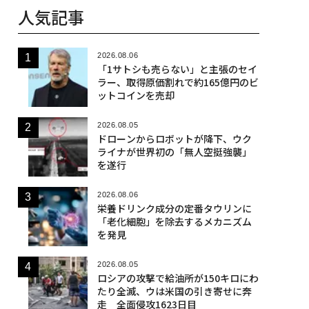
人気記事
2026.08.06
「1サトシも売らない」と主張のセイ
ラー、取得原価割れで約165億円のビ
ットコインを売却
2026.08.05
ドローンからロボットが降下、ウク
ライナが世界初の「無人空挺強襲」
を遂行
2026.08.06
栄養ドリンク成分の定番タウリンに
「老化細胞」を除去するメカニズム
を発見
2026.08.05
ロシアの攻撃で給油所が150キロにわ
たり全滅、ウは米国の引き寄せに奔
走 全面侵攻1623日目