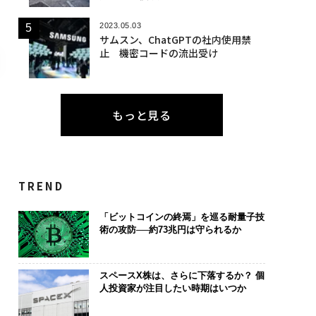
2023.05.03
サムスン、ChatGPTの社内使用禁
止 機密コードの流出受け
もっと見る
TREND
「ビットコインの終焉」を巡る耐量子技
術の攻防──約73兆円は守られるか
スペースX株は、さらに下落するか？ 個
人投資家が注目したい時期はいつか