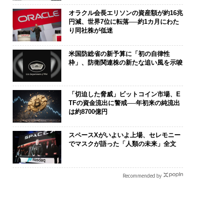
オラクル会長エリソンの資産額が約16兆
円減、世界7位に転落──約1カ月にわた
り同社株が低迷
米国防総省の新予算に「初の自律性
枠」、防衛関連株の新たな追い風を示唆
「切迫した脅威」ビットコイン市場、E
TFの資金流出に警戒──年初来の純流出
は約8700億円
スペースXがいよいよ上場、セレモニー
でマスクが語った「人類の未来」全文
Recommended by