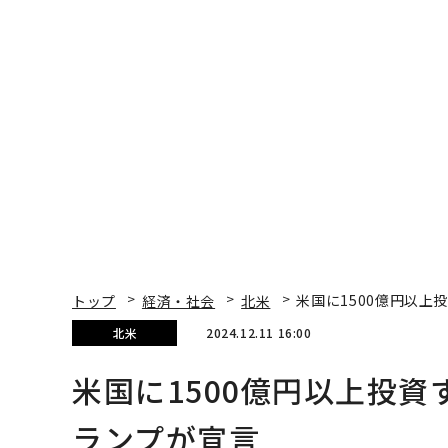
内製化こそ、コンサルテ
革新は下山で生まれる
ィングの本質だ レバレ
─レクサスが新型TZと
ジーズが実践する、次世
Sに込めた「DISCOVE
代ファームの全貌
R」の哲学