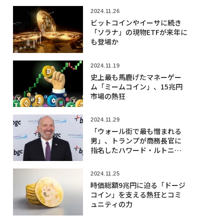
2024.11.26
ビットコインやイーサに続き
「ソラナ」の現物ETFが来年に
も登場か
2024.11.19
史上最も馬鹿げたマネーゲー
ム「ミームコイン」、15兆円
市場の熱狂
2024.11.29
「ウォール街で最も憎まれる
男」、トランプが商務長官に
指名したハワード・ルトニッ
クとは何者か
2024.11.25
時価総額9兆円に迫る「ドージ
コイン」を支える熱狂とコミ
ュニティの力