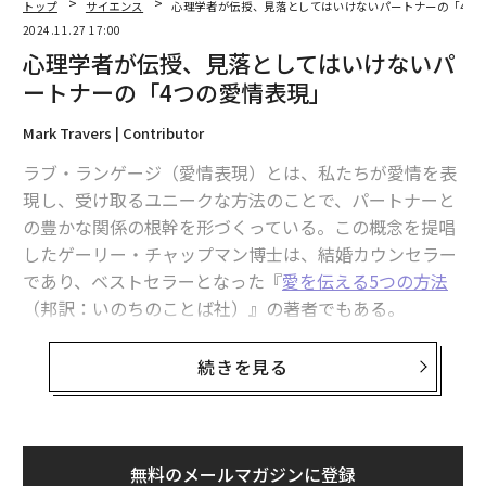
トップ
サイエンス
心理学者が伝授、見落としてはいけないパートナーの「4つ
2024.11.27 17:00
心理学者が伝授、見落としてはいけないパ
ートナーの「4つの愛情表現」
Mark Travers | Contributor
ラブ・ランゲージ（愛情表現）とは、私たちが愛情を表
現し、受け取るユニークな方法のことで、パートナーと
の豊かな関係の根幹を形づくっている。この概念を提唱
したゲーリー・チャップマン博士は、結婚カウンセラー
であり、ベストセラーとなった『
愛を伝える5つの方法
（邦訳：いのちのことば社）』の著者でもある。
チャップマン博士は、数十年にわたるカウンセリング経
続きを見る
験を通じて、5つの主要なラブ・ランゲージを見つけ出
した。愛情を表す言葉、相手のためになる行為、贈り
物、質の高い時間、身体的な接触だ。カップルはこれら
の方法を通じて、お互いの感情面でのニーズを理解し充
無料のメールマガジンに登録