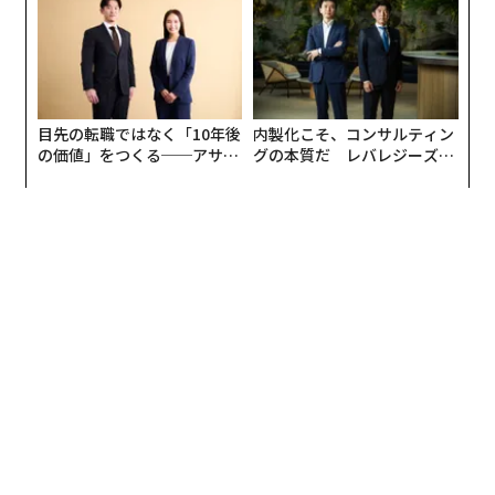
日」
TTドコモビジネス×PwC】
目先の転職ではなく「10年後
内製化こそ、コンサルティン
の価値」をつくる──アサイ
グの本質だ レバレジーズが
ンの長期伴走型支援とは
実践する、次世代ファームの
全貌