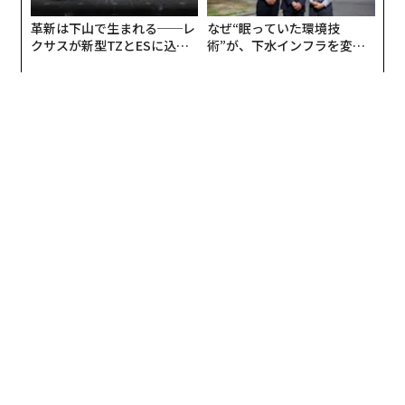
革新は下山で生まれる──レ
なぜ“眠っていた環境技
クサスが新型TZとESに込め
術”が、下水インフラを変え
た「DISCOVER」の哲学
たのか──産総研×月島JFE
アクアソリューションの10年
翻訳＝的場知之/ガリレオ