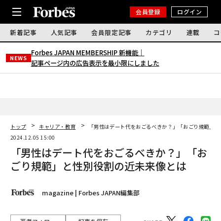
会員登録
ログイン
新着記事
人気記事
会員限定記事
カテゴリ
連載
コ
Forbes JAPAN MEMBERSHIP 新機能｜
NEWS
記事ページ内の広告表示を最小限にしました
トップ
キャリア・教育
「男性はデート代をおごるべきか？」「おごり規範」と
2024.12.05 15:00
「男性はデート代をおごるべきか？」「お
ごり規範」と性別役割の近未来像とは
magazine | Forbes JAPAN編集部