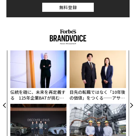
足しあい、つながりと所属の感覚を育むことができる。
無料登録
ラブ・ランゲージは、カップルが時を重ねるごとに進化
する。パートナーがともに成長することで、新しく、時
に細やかなやり方で、思いやりや愛情を表現できるよう
になるのだ。このようにパーソナライズされたラブ・ラ
ンゲージは、共通の経験と相互理解から自然に創発し、
“
関係にさらなる深みをもたらす。
シ
グ
〜
織
う
T
伝統を礎に、未来を再定義す
目先の転職ではなく「10年後
る 125年企業BATが挑むス
の価値」をつくる──アサイ
モークレスな未来
ンの長期伴走型支援とは