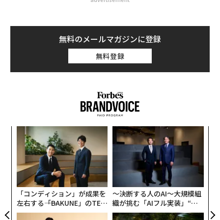
無料のメールマガジンに登録
無料登録
挑
よっ
PA
革
ク
た「
「コンディション」が成果を
〜決断する人のAI〜大規模組
左右する――「BAKUNE」のTEN
織が挑む「AIフル実装」“使
TIALが支える「挑戦者の明
う”企業から“動く”企業へ【N