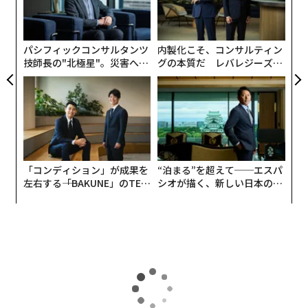
ットコインの現物ETFが初めて承認されたのに続いて、7
0年
る
月には時価総額で2位のイーサリアムの現物ETFが承認さ
モ
れたが、イーサリアムETFは、ビットコインETFほどの
パシフィックコンサルタンツ
内製化こそ、コンサルティン
注目を集めていない。
技師長の"北極星"。災害への
グの本質だ レバレジーズが
無力感を乗り越え見つけた、
実践する、次世代ファームの
防災一筋20年の答え
全貌
「コンディション」が成果を
“泊まる”を超えて──エスパ
左右する――「BAKUNE」のTEN
シオが描く、新しい日本のラ
TIALが支える「挑戦者の明
グジュアリー（前編）
日」