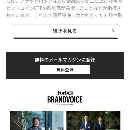
には、ブラックロックなどの金融大手が立ち上げた現物
ビットコインETFの取引高が急増したことなどが指摘さ
れているが、これまで暗号資産に敵対的だった米証券取
引委員会（SEC）が、その態度を軟化させつつあること
が、新たなリーク情報で判明した。
続きを見る
SECは、ビットコインに続いてイーサリアムの現物ETF
を承認したが、FOXニュースのエリノア・テレット記者
は、「ソラナ（SOL）の現物ETFの立ち上げを計画する
無料のメールマガジンに登録
発行者との話し合いは、現在進展しており、SECは各申
無料登録
請企業とのS-1（登録届出書）に関する協議を開始し
た」と11月21日にX（旧ツイッター）に投稿した。これ
を受け、来年のソラナETFの立ち上げが期待されてい
る。
暗号資産を手掛ける投資会社のVanEckやBitwise、21Sh
挑
ares、Canary Capitalらは、ここ数カ月の間に相次いで
変え
よっ
ソラナETFの立ち上げを申請していた。米国では1月にビ
FE
PA
伝