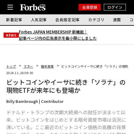
会員登録
ログイン
新着記事
人気記事
会員限定記事
カテゴリ
連載
コ
Forbes JAPAN MEMBERSHIP 新機能｜
NEWS
記事ページ内の広告表示を最小限にしました
トップ
マネー
暗号資産
ビットコインやイーサに続き「ソラナ」の現物ET
2024.11.26 09:30
ビットコインやイーサに続き「ソラナ」の
現物ETFが来年にも登場か
Billy Bambrough | Contributor
ドナルド・トランプの次期大統領への就任が決まって以
来、ビットコインをはじめとする暗号資産市場は活況に
沸いている。ここ最近のビットコイン価格の高騰の背景