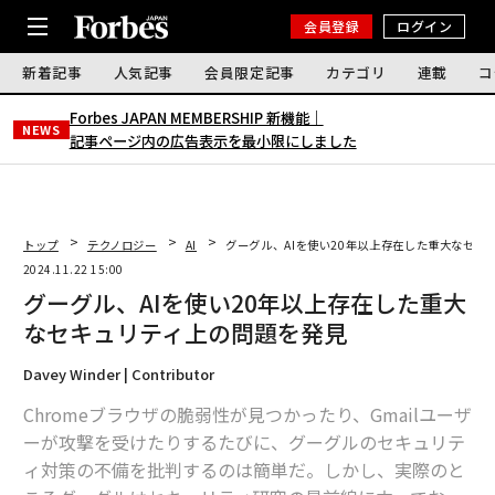
会員登録
ログイン
新着記事
人気記事
会員限定記事
カテゴリ
連載
コ
Forbes JAPAN MEMBERSHIP 新機能｜
NEWS
記事ページ内の広告表示を最小限にしました
トップ
テクノロジー
AI
グーグル、AIを使い20年以上存在した重大なセキ
2024.11.22 15:00
グーグル、AIを使い20年以上存在した重大
なセキュリティ上の問題を発見
Davey Winder | Contributor
Chromeブラウザの脆弱性が見つかったり、Gmailユーザ
ーが攻撃を受けたりするたびに、グーグルのセキュリテ
ィ対策の不備を批判するのは簡単だ。しかし、実際のと