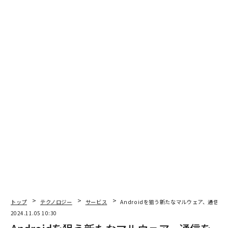
メンバーシップに登録する
関連記事
恐るべき「4つのサイバー攻撃」、組織を守るためにするべきこと
新手のランサムウェア集団、フランスパンと暗号資産で身代金の支払いを
要求
AIでChromeのセキュリティ強化へ、有効にする前に理解しておくべき注意
点
サイバー攻撃が「業務委託先」で続発、被害を防ぐ3つのポイント
「デジタル従業員」でサイバーセキュリティ業界の人材不足を解決、イス
ラエル新興のTwine
トップ
テクノロジー
サービス
Androidを狙う新たなマルウェア、通信
2024.11.05 10:30
AI / 人工知能
Google/グーグル
サイバーセキュリティ