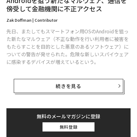
Androidを狙う新たなマルウェア、通信を
タグ：
傍受して金融機関に不正アクセス
生成AI
Zak Doffman | Contributor
先日、またしてもスマートフォン用OSのAndroidを狙っ
advertisement
た新たなマルウェア（不正な動作を行い利用者に被害を
もたらすことを目的とした悪意のあるソフトウェア）に
ついての警告が発せられた。危険な新しいスパイウェア
に感染するデバイスが増えているという。
このマルウェアは最も悪質な種類のもので、通話を傍受
したり、スマートフォンの画面を攻撃者に送信したり、
続きを見る
ユーザーが入力した文字を読み取ったり、送信したり、
削除したりする。さらに携帯電話に内蔵されたカメラを
制御し、写真も撮影する。
無料のメールマガジンに登録
モバイルセキュリティ企業の
Zimperium
（ジンペリウ
無料登録
ム）は、「当社のzLabsチームが『FakeCall』という名