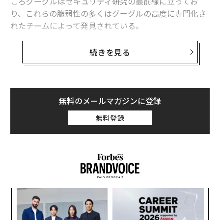
ころグーグルはセキュリティ研究の最前線に立ってお
り、これらの脆弱性の多くはグーグルの高度に専門化さ
れたチームによって発見されている。
たとえば、グーグルの「
Threat Analysis Group
（脅威分
続きを見る
析グループ）」は、グーグル製品におけるゼロデイ脅威
（ソフトウェアの未知の脆弱性を悪用した攻撃）を明ら
かにすることで知られており、「政府支援のハッキング
やグーグルおよびそのユーザーに対する攻撃に対抗す
無料のメールマガジンに登録
る」任務を持っている。また、「
無料登録
Jigsaw（ジグソー）ユニット
」は「開かれた社会に対す
る脅威を探求する」役割を果たしている。
今回、新たにAIを防御に活用する能力を持つ別のセキュ
リティ専門家集団が加わった。それがグーグルの「
OSS-Fuzzチーム
」だ。彼らは、インターネットの多く
目
のインフラを支える重要なOpenSSLライブラリ（インタ
の
ーネット通信の暗号化に広く使われるオープンソースの
ン
“