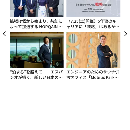
暗号化ライブラリ）を含む、26件の新たな脆弱性をオー
オ
プンソースプロジェクトの管理者に報告した。
ジ
AIで長年隠されていたセキュリティ上の脆弱性
挑戦は個から始まり、共創に
〈7.25(土)開催〉5年後のキ
を発見
よって加速する NORQAIN JA
ャリアに「戦略」はあるか。
PAN 特別座談会
トップエグゼクティブのキャ
リアに触れる1日│CAREER S
グーグルの大規模言語モデル（LLM）を用いたAI脆弱性
UMMIT 2026
検出エージェント「Big Sleep（ビッグスリープ）」
が、広く使用されているゼロデイで悪用可能なメモリ安
全性に関する未知の脆弱性を発見したことに続き、AIが
主導するもう1つの重大なセキュリティ上の発見があっ
“泊まる”を超えて──エスパ
エンジニアのためのサウナ併
た。
シオが描く、新しい日本のラ
設オフィス「Mobius Park」
グジュアリー（前編）
がオープン──タマディック
が健康経営を徹底する理由
グーグルのオープンソースセキュリティチーム、オリバ
ー・チャン、ドンゲ・リウ、ジョナサン・メッツマンに
よれば、今回発見された26件の新たな脆弱性はすべてAI
によって発見されたもので、「自動化された脆弱性の発
見におけるマイルストーンです」と述べている。特に重
要なのは、インターネットインフラの多くを支えるOpe