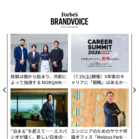
前でよく知られているマルウェアの新たな亜種を積極的
に追跡中」と警告している。
目
翻訳＝日下部博一
の
ン
“
オ
2026年9月号発売中
ジ
挑戦は個から始まり、共創に
〈7.25(土)開催〉5年後のキ
よって加速する NORQAIN JA
ャリアに「戦略」はあるか。
最新号の購入はこちらから
PAN 特別座談会
トップエグゼクティブのキャ
リアに触れる1日│CAREER S
UMMIT 2026
メンバーシップに登録する
“泊まる”を超えて──エスパ
エンジニアのためのサウナ併
シオが描く、新しい日本のラ
設オフィス「Mobius Park」