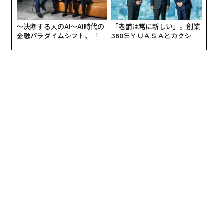
〜決断する人のAI〜AI時代の
「老舗は常に新しい」。創業
金融パラダイムシフト、「超
360年ＹＵＡＳＡとカクシン
個別化」の核心 【MUFG×ウ
CEO田尻望が語る、AIを超え
ェルスナビ×PwC】
る人の価値