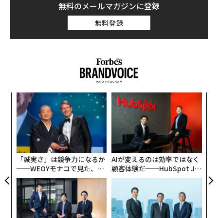
無料のメールマガジンに登録
無料登録
義す
エ
むス
設オ
が
革
が
ク
た「
「誠実さ」は競争力になるか
AIが変えるのは効率ではなく
──WEOYモナコで見た、く
顧客体験だ──HubSpot Ja
ら寿司の経営哲学
panが語る「Grow Better」
な組織のつくり方