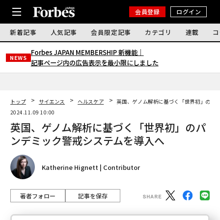
会員登録
ログイン
新着記事
人気記事
会員限定記事
カテゴリ
連載
コ
Forbes JAPAN MEMBERSHIP 新機能｜
NEWS
記事ページ内の広告表示を最小限にしました
トップ
サイエンス
ヘルスケア
英国、ゲノム解析に基づく「世界初」のパ
2024.11.09 10:00
英国、ゲノム解析に基づく「世界初」のパ
ンデミック警戒システムを導入へ
Katherine Hignett | Contributor
著者フォロー
記事を保存