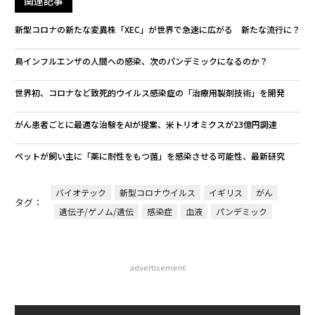
関連記事
新型コロナの新たな変異株「XEC」が世界で急速に広がる 新たな流行に？
鳥インフルエンザの人間への感染、次のパンデミックになるのか？
世界初、コロナなど致死的ウイルス感染症の「治療用製剤技術」を開発
がん患者ごとに最適な治験をAIが提案、米トリオミクスが23億円調達
ペットが飼い主に「薬に耐性をもつ菌」を感染させる可能性、最新研究
バイオテック
新型コロナウイルス
イギリス
がん
タグ：
遺伝子/ゲノム/遺伝
感染症
血液
パンデミック
advertisement