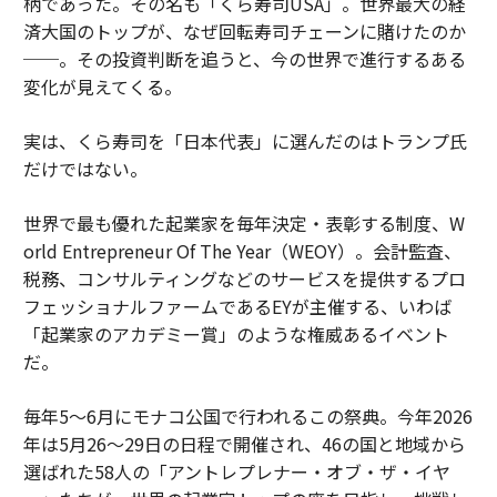
柄であった。その名も「くら寿司USA」。世界最大の経
済大国のトップが、なぜ回転寿司チェーンに賭けたのか
──。その投資判断を追うと、今の世界で進行するある
変化が見えてくる。
実は、くら寿司を「日本代表」に選んだのはトランプ氏
だけではない。
世界で最も優れた起業家を毎年決定・表彰する制度、W
orld Entrepreneur Of The Year（WEOY）。会計監査、
税務、コンサルティングなどのサービスを提供するプロ
フェッショナルファームであるEYが主催する、いわば
「起業家のアカデミー賞」のような権威あるイベント
だ。
毎年5〜6月にモナコ公国で行われるこの祭典。今年2026
年は5月26〜29日の日程で開催され、46の国と地域から
選ばれた58人の「アントレプレナー・オブ・ザ・イヤ