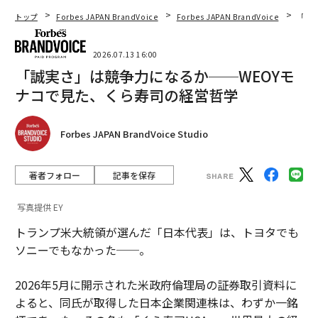
トップ
Forbes JAPAN BrandVoice
Forbes JAPAN BrandVoice
「誠
2026.07.13 16:00
「誠実さ」は競争力になるか──WEOYモ
ナコで見た、くら寿司の経営哲学
Forbes JAPAN BrandVoice Studio
著者フォロー
記事を保存
写真提供 EY
トランプ米大統領が選んだ「日本代表」は、トヨタでも
ソニーでもなかった──。
2026年5月に開示された米政府倫理局の証券取引資料に
よると、同氏が取得した日本企業関連株は、わずか一銘