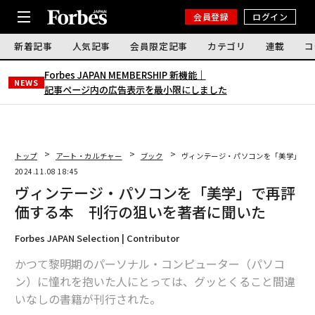
会員登録
ログイン
新着記事
人気記事
会員限定記事
カテゴリ
連載
コ
Forbes JAPAN MEMBERSHIP 新機能｜
NEWS
記事ページ内の広告表示を最小限にしました
トップ
アート・カルチャー
ブック
ヴィンテージ・パソコンを「美学」で
2024.11.08 18:45
ヴィンテージ・パソコンを「美学」で再評
価する本 刊行の狙いを著者に聞いた
Forbes JAPAN Selection | Contributor
かつて黎明期のパーソナル・コンピューター（パソコ
ン）に憧れを抱いた人にとっては、グッとくること間違
いなしの書籍が刊行された。