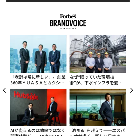
ナ併
「
k」
左右
ック
T
β-カロテンなど、にんじんの栄養をしっかり残すことが
〜
由
日
できるのもフレッシュ・スクイーズ製法の利点。β-カロ
織
う
テンなど一部の栄養素は、生のままよりもジュースなど
T
の加工品のほうが吸収率が高まるという研究結果もあ
「老舗は常に新しい」。創業
なぜ“眠っていた環境技
り、健康面でも嬉しい製品だ。
360年ＹＵＡＳＡとカクシン
術”が、下水インフラを変え
服飾史家でグラフィックデザイナーでもある長澤さんの
CEO田尻望が語る、AIを超え
たのか──産総研×月島JFE
こうした嗜好は、本書のコンセプトにも色濃く反映され
る人の価値
アクアソリューションの10年
ている。
「本書のコンセプトは『“美学”によってヴィンテージ・
パソコンを再評価する』というものです。僕は服飾史が
AIが変えるのは効率ではなく
“泊まる”を超えて──エスパ
専門で、すべての本で“美学”的なことは語ってきたの
顧客体験だ──HubSpot Ja
シオが描く、新しい日本のラ