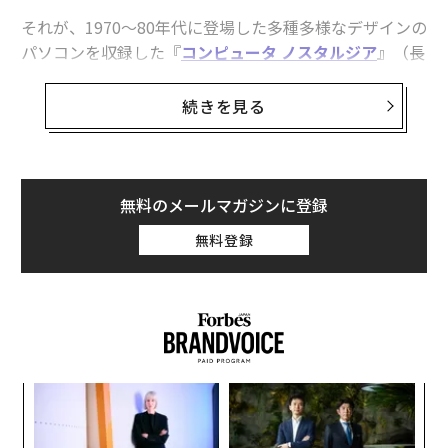
それが、1970～80年代に登場した多種多様なデザインの
パソコンを収録した『
コンピュータ ノスタルジア
』（長
澤均、テクノタク飯塚・著／standards刊）だ。
続きを見る
無料のメールマガジンに登録
無料登録
るか
エ
本書は「海外」「国内」「Apple」の3章に分けられてい
、く
設オ
て、「コンピューターで何ができるのか？」がまだ明確
が
A