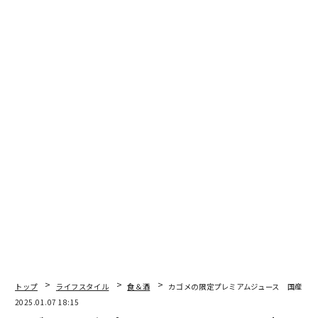
本書は、ヴィンテージ・パソコンを扱った本では珍しく、電卓についてもデザイン
重視でセレクトし掲載している。
著者の一人である長澤均さんが、最初にパソコンを購入
したのは1980年代末。その後、本書にも収められている
ヴィンテージ・パソコンの収集を続けてきたのだとい
トップ
ライフスタイル
食＆酒
カゴメの限定プレミアムジュース 国産にん
う。
2025.01.07 18:15