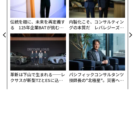
が
には見えていなかった時代に発売された個性豊かな名機
顧客
たちについて、詳細な解説文とカラー写真を掲載。巻末
pa
には、パーソナル・コンピューター誕生までの歴史が大
な
伝統を礎に、未来を再定義す
内製化こそ、コンサルティン
まかに把握できる「コンピュータの文化史」も収められ
る 125年企業BATが挑むス
グの本質だ レバレジーズが
ている。
モークレスな未来
実践する、次世代ファームの
全貌
革新は下山で生まれる──レ
パシフィックコンサルタンツ
クサスが新型TZとESに込め
技師長の"北極星"。災害への
た「DISCOVER」の哲学
無力感を乗り越え見つけた、
防災一筋20年の答え