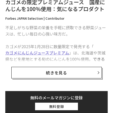
カゴメの限定プレミアムジュース 国産に
「きっかけは、1990年代に秋葉原のあるショップに展示
んじんを100％使用：気になるプロダクト
されていた『Macintosh Plus』を見て、その愛らしいデ
Forbes JAPAN Selection | Contributor
ザインにハマったこと。以降、海外製は『PET 2001』を
筆頭に10数台、国内製が10数台、Apple製品で10数台と
不足しがちな野菜の栄養を手軽に摂取できる野菜ジュー
いった感じで、45台のヴィンテージ・パソコンを収集し
スは、忙しい毎日の心強い味方だ。
てきました。ただ、本体のみならずモニターとかデータ
レコーダーも同じ製品で揃えるタイプだったので、あま
カゴメが2025年1月28日に数量限定で発売する「
りに保管場所を食ってしまい、2000年代になって多くは
カゴメにんじんジュースプレミアム
」は、北海道や茨城
手放してしまいました。
県などを産地とする旬のにんじんを100％使用。
できる
だけ熱をかけずにジュース分を絞っていく、同社独自の
パソコンの使用用途は、ほとんどがゲーム。購入の判断
フレッシュ・スクイーズ製法
により、雑味の少ない美味
続きを見る
基準になったのは、スペックも多少はありましたが、基
しさを実現。旬のにんじんならではの甘さを楽しめる。
本は“デザインが好きかどうか”でした。収集してきた中
でも、日本の『X68000』などは何度も買い換えたりして
最強の1台にしたほどですが、すべてデザインが好きだ
無料のメールマガジンに登録
ったからです」（長澤さん）
無料登録