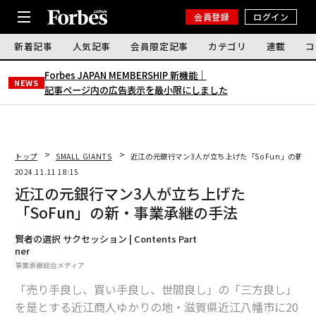
会員登録
ログイン
新着記事
人気記事
会員限定記事
カテゴリ
連載
コ
Forbes JAPAN MEMBERSHIP 新機能｜
NEWS
記事ページ内の広告表示を最小限にしました
トップ
SMALL GIANTS
近江の元銀行マン3人が立ち上げた「SoFun」の新・
2024.11.11 18:15
近江の元銀行マン3人が立ち上げた
「SoFun」の新・事業承継の手法
賢者の選択 サクセッション | Contents Part
ner
事業承継総合メディア
「売り手良し、買い手良し、世間良し」の「三方良し」
を是とする近江商人ゆかりの地・滋賀県近江八幡市に20