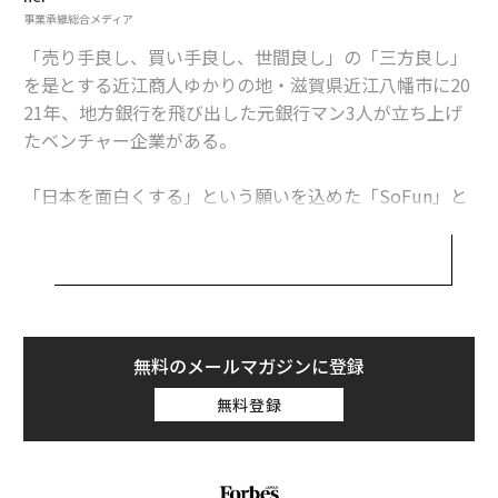
コンサルティング、M&Aの仲介などを現場でやっていま
事業承継総合メディア
した。
「売り手良し、買い手良し、世間良し」の「三方良し」
世間にあふれる雑なM&A、感じた違和感
を是とする近江商人ゆかりの地・滋賀県近江八幡市に20
21年、地方銀行を飛び出した元銀行マン3人が立ち上げ
──事業承継の手段の1つとしてM&Aがあります。銀行
たベンチャー企業がある。
の現場で実際に見たときにどうでしたか。
「日本を面白くする」という願いを込めた「SoFun」と
吉川：SoFunの起業の原点に関わる部分です。経営者の
いう社名で、後継者難に悩む経営者の思いに応える会社
高齢化が進む中、事業承継の流れが非常に顕著になり、
だ。事業承継に悩む地域の中小企業の株式を自らが買い
M&Aがポピュラーになってきました。でも、お金が非常
取り、全国から応募してきた後継者候補と共に経営を行
に生まれる市場なので、M&Aコンサル会社をはじめ、い
うことで、既存のM&Aコンサルとは違った「当事者とし
ろんな会社がどんどんこの市場に参入してきている状況
て、顔の見える」透明性の高い事業承継を次々に実現し
です。
てきた。
無料のメールマガジンに登録
ただ、地方の小さい企業はなかなか相手にされない。お
無料登録
日本の事業承継に新しい流れを作り出す挑戦について、
金にならないから後回しにされる現実があります。
代表の吉川友、取締役CSOの手操圭介、取締役の平井裕
章に聞いた。
小さい企業のポテンシャルや事業価値がないがしろにさ