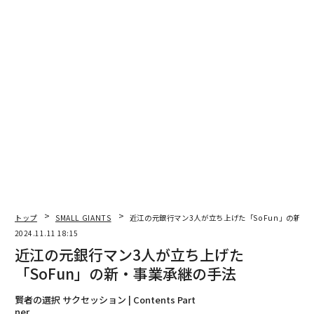
吉川：いいえ、サポートする会社ではありません。一緒
に主体的に事業承継を自身が引き受けるという形です。
──お三方は銀行員という同じバックグラウンドをお持
ちなんですよね。
平井：私は銀行員時代にファンド運営に携った際、ベン
チャーへの出資や、6次産業化の事業体を作って出資・
育成などにも携わっていました。規模は小さいですが、
ベンチャーキャピタルファンドもしていました。
手操：私はコンサルティング部隊の立ち上げをする中
で、事業承継にも400〜500件ぐらい関わっていました。
トップ
SMALL GIANTS
近江の元銀行マン3人が立ち上げた「SoFun」の新・
どっぷりです。その後、中小企業支援の人材紹介事業や
2024.11.11 18:15
デジタル化の支援の企画・運営などをしていました。
近江の元銀行マン3人が立ち上げた
「SoFun」の新・事業承継の手法
吉川：私は15年間銀行に務め、現場で支店の渉外係とし
て滋賀・京都・大阪の中小企業の融資業務や事業承継の
賢者の選択 サクセッション | Contents Part
ner