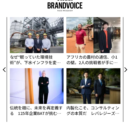
れている部分を非常に感じています。かつ雑なM&Aが非
事業承継総合メディア「
賢者の選択 サクセッション
」か
常に多い。
ら紹介しよう。（転載元の記事は
こちら
）
るか
「
──どのように雑なのでしょうか。
、く
左右
T
目
日
吉川：M&Aした会社を買ってくれる同業者をリストアッ
の
ン
プして、とりあえず投げるような戦略とはほど遠いM&A
が現実に起こっています。M&Aは、終わったあとが一番
なぜ“眠っていた環境技
アフリカの農村の通信、小1
重要ですが、そこでのびのびと再成長する会社をまった
術”が、下水インフラを変え
の壁。2人の挑戦者が手にし
たのか──産総研×月島JFE
た「次なる武器」
く見たことがないです。
アクアソリューションの10年
これはただの「数減らし」になっている。日本経済に何
か意味あるのかな、というのをずっと疑問に感じていま
した。
伝統を礎に、未来を再定義す
内製化こそ、コンサルティン
る 125年企業BATが挑むス
グの本質だ レバレジーズが
閉塞感ばかりの事業承継で、日本
次ページ ＞
モークレスな未来
実践する、次世代ファームの
がよくなるわけがない
SoFunのバックグラウンドは地方銀行
全貌