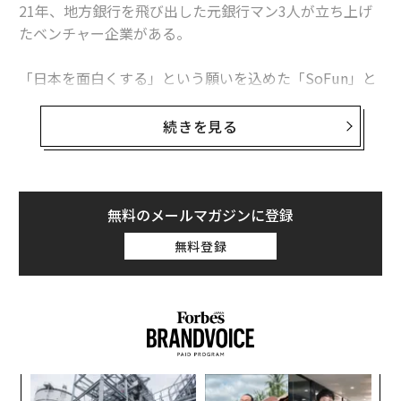
21年、地方銀行を飛び出した元銀行マン3人が立ち上げ
たベンチャー企業がある。
「日本を面白くする」という願いを込めた「SoFun」と
いう社名で、後継者難に悩む経営者の思いに応える会社
だ。事業承継に悩む地域の中小企業の株式を自らが買い
続きを見る
取り、全国から応募してきた後継者候補と共に経営を行
うことで、既存のM&Aコンサルとは違った「当事者とし
て、顔の見える」透明性の高い事業承継を次々に実現し
てきた。
無料のメールマガジンに登録
無料登録
日本の事業承継に新しい流れを作り出す挑戦について、
代表の吉川友、取締役CSOの手操圭介、取締役の平井裕
章に聞いた。
事業承継総合メディア「
賢者の選択 サクセッション
」か
ら紹介しよう。（転載元の記事は
こちら
）
るか
「