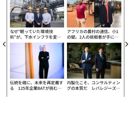
、く
左右
T
目
日
の
ン
なぜ“眠っていた環境技
アフリカの農村の通信、小1
術”が、下水インフラを変え
の壁。2人の挑戦者が手にし
たのか──産総研×月島JFE
た「次なる武器」
アクアソリューションの10年
伝統を礎に、未来を再定義す
内製化こそ、コンサルティン
る 125年企業BATが挑むス
グの本質だ レバレジーズが
モークレスな未来
実践する、次世代ファームの
SoFunのバックグラウンドは地方銀行
全貌
──SoFunは、事業承継をサポートする会社なのでしょ
うか？