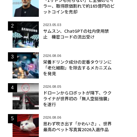
ラー、取得原価割れで約165億円のビ
ットコインを売却
2023.05.03
サムスン、ChatGPTの社内使用禁
止 機密コードの流出受け
2026.08.06
栄養ドリンク成分の定番タウリンに
「老化細胞」を除去するメカニズム
を発見
2026.08.05
ドローンからロボットが降下、ウク
ライナが世界初の「無人空挺強襲」
を遂行
2026.08.06
思わず吹き出す「かわいさ」、世界
最高のペット写真賞2026入選作品