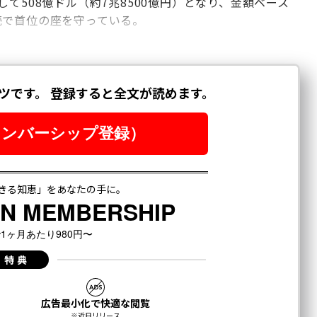
て508億ドル（約7兆8500億円）となり、金額ベース
続で首位の座を守っている。