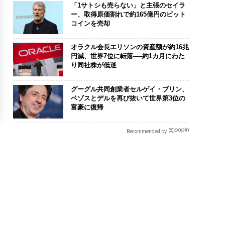
「1サトシも売らない」と主張のセイラ
ー、取得原価割れで約165億円のビット
コインを売却
オラクル会長エリソンの資産額が約16兆
円減、世界7位に転落──約1カ月にわた
り同社株が低迷
グーグル共同創業者セルゲイ・ブリン、
ベゾスとデルを再び抜いて世界第3位の
富豪に復帰
Recommended by