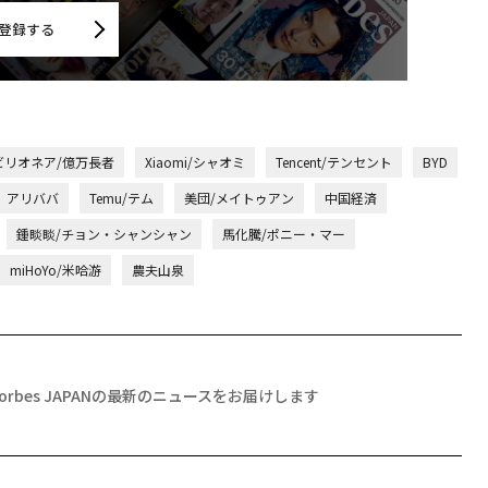
登録する
ビリオネア/億万長者
Xiaomi/シャオミ
Tencent/テンセント
BYD
アリババ
Temu/テム
美団/メイトゥアン
中国経済
鍾睒睒/チョン・シャンシャン
馬化騰/ポニー・マー
miHoYo/米哈游
農夫山泉
Forbes JAPANの最新のニュースをお届けします