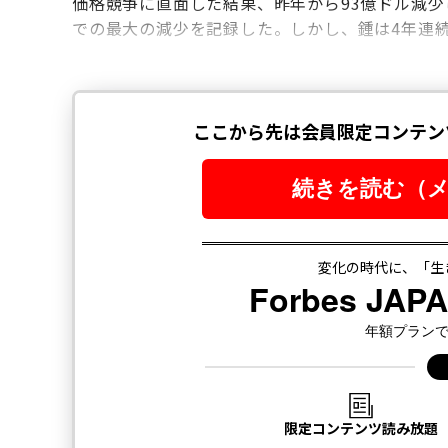
価格競争に直面した結果、昨年から93億ドル減少し
での最大の減少を記録した。しかし、鍾は4年連