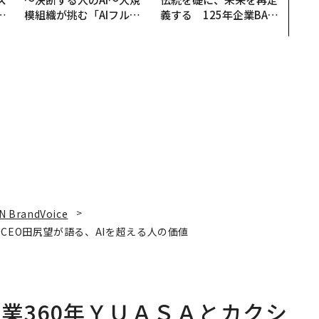
日
模組織が挑む「AIフル実
義する 125年企業BAT
中
装」“使う”企業から“動
が挑むスモークレスな未
く”企業へ【NTTドコモ
来
ビジネス×PwC】
N BrandVoice
CEO田尻望が語る、AIを超える人の価値
業360年ＹＵＡＳＡとカクシ