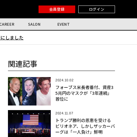
会員登録
ログイン
CAREER
SALON
EVENT
限にしました
関連記事
2024.10.02
フォーブス米長者番付、資産3
5兆円のマスクが「3年連続」
首位に
2024.11.07
トランプ勝利の恩恵を受ける
ビリオネア、しかしザッカーバ
ーグは「一人負け」鮮明