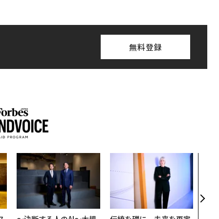
無料登録
パシ
ンツ
災害
え見
年の
ス
〜決断する人のAI〜大規
伝統を礎に、未来を再定