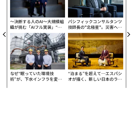
が
シ
グ
〜決断する人のAI〜大規模組
パシフィックコンサルタンツ
織が挑む「AIフル実装」“使
技師長の"北極星"。災害への
う”企業から“動く”企業へ【N
無力感を乗り越え見つけた、
TTドコモビジネス×PwC】
防災一筋20年の答え
なぜ“眠っていた環境技
“泊まる”を超えて─エスパシ
術”が、下水インフラを変え
オが描く、新しい日本のラグ
たのか──産総研×月島JFE
ジュアリー（中編）
アクアソリューションの10年