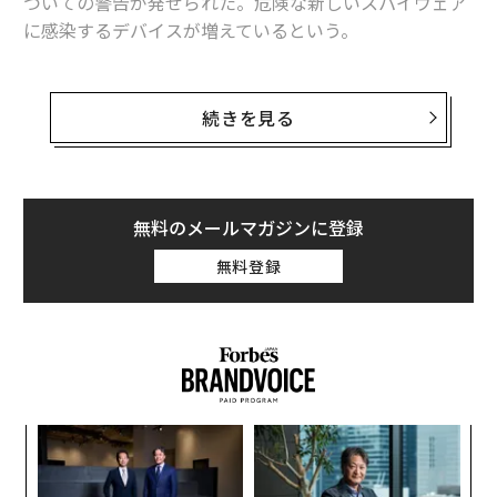
ついての警告が発せられた。危険な新しいスパイウェア
に感染するデバイスが増えているという。
このマルウェアは最も悪質な種類のもので、通話を傍受
したり、スマートフォンの画面を攻撃者に送信したり、
続きを見る
ユーザーが入力した文字を読み取ったり、送信したり、
削除したりする。さらに携帯電話に内蔵されたカメラを
制御し、写真も撮影する。
無料のメールマガジンに登録
モバイルセキュリティ企業の
Zimperium
（ジンペリウ
無料登録
ム）は、「当社のzLabsチームが『FakeCall』という名
前でよく知られているマルウェアの新たな亜種を積極的
に追跡中」と警告している。
果を
エ
EN
設オ
明
が
“