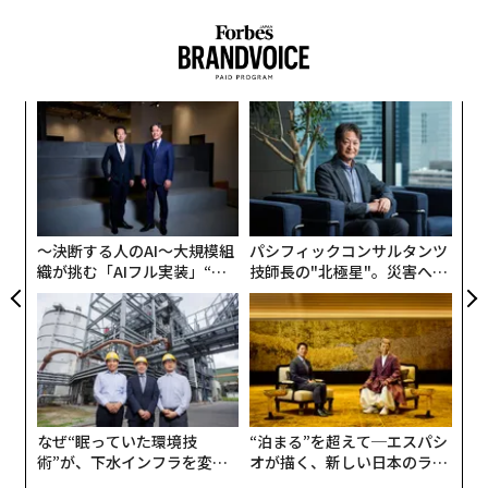
に追跡中」と警告している。
このマルウェアの前のバージョンは、コンピューターセ
キュリティ企業の
Kaspersky
（カスペルスキー）や
果を
エ
ThreatFabric
（スレットファブリック）によって報告さ
EN
設オ
れているが、現在はさらに強化されている。
明
が
“
が
シ
しかし、攻撃に特化したその核となる部分は以前と変わ
グ
らない。FakeCallは着信および発信した通話を傍受し、
〜決断する人のAI〜大規模組
パシフィックコンサルタンツ
被害者は騙されて攻撃者が管理する不正な番号に電話を
織が挑む「AIフル実装」“使
技師長の"北極星"。災害への
掛けるように仕向けられる。発見されにくいように基本
う”企業から“動く”企業へ【N
無力感を乗り越え見つけた、
となるコードを改変し、新たな機能を付加する。それら
TTドコモビジネス×PwC】
防災一筋20年の答え
の中にはまだ作動していないものも含まれる。
まず大事なのは、ユーザーが悪意あるアプリをダウンロ
ードすることによって、マルウェアが携帯電話に組み込
なぜ“眠っていた環境技
“泊まる”を超えて─エスパシ
まれるということだ。「このアプリは、ユーザーにデフ
術”が、下水インフラを変え
オが描く、新しい日本のラグ
ォルトの電話アプリとして設定するように促す。デフォ
たのか──産総研×月島JFE
ジュアリー（中編）