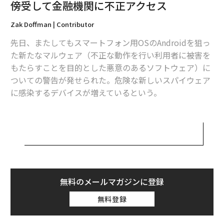
傍受して金融機関に不正アクセス
Zak Doffman | Contributor
先日、またしてもスマートフォン用OSのAndroidを狙っ
た新たなマルウェア（不正な動作を行い利用者に被害を
もたらすことを目的とした悪意のあるソフトウェア）に
ついての警告が発せられた。危険な新しいスパイウェア
に感染するデバイスが増えているという。
このマルウェアは最も悪質な種類のもので、通話を傍受
したり、スマートフォンの画面を攻撃者に送信したり、
ユーザーが入力した文字を読み取ったり、送信したり、
削除したりする。さらに携帯電話に内蔵されたカメラを
制御し、写真も撮影する。
無料のメールマガジンに登録
モバイルセキュリティ企業の
Zimperium
（ジンペリウ
無料登録
ム）は、「当社のzLabsチームが『FakeCall』という名
前でよく知られているマルウェアの新たな亜種を積極的