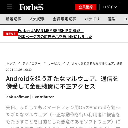
会員登録
ログイン
新着記事
人気記事
会員限定記事
カテゴリ
連載
コ
Forbes JAPAN MEMBERSHIP 新機能｜
NEWS
記事ページ内の広告表示を最小限にしました
トップ
テクノロジー
サービス
Androidを狙う新たなマルウェア、通信
2024.11.05 10:30
Androidを狙う新たなマルウェア、通信を
傍受して金融機関に不正アクセス
Zak Doffman | Contributor
先日、またしてもスマートフォン用OSのAndroidを狙っ
た新たなマルウェア（不正な動作を行い利用者に被害を
もたらすことを目的とした悪意のあるソフトウェア）に