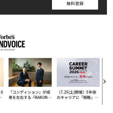
無料登録
内製
ィン
ジー
代フ
0
「コンディション」が成
〈7.25(土)開催〉5年後
─
果を左右する――「BAKUN
のキャリアに「戦略」は
型
E」のTENTIALが支える
あるか。トップエグゼク
「挑戦者の明日」
ティブのキャリアに触れ