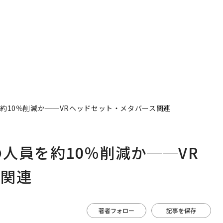
る1日│CAREER SUMMI
T 2026
人員を約10％削減か──VRヘッドセット・メタバース関連
部門の人員を約10％削減か──VR
ス関連
著者フォロー
記事を保存