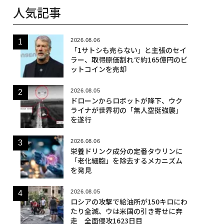
人気記事
2026.08.06
「1サトシも売らない」と主張のセイ
ラー、取得原価割れで約165億円のビ
ットコインを売却
2026.08.05
ドローンからロボットが降下、ウク
ライナが世界初の「無人空挺強襲」
を遂行
2026.08.06
栄養ドリンク成分の定番タウリンに
「老化細胞」を除去するメカニズム
を発見
2026.08.05
ロシアの攻撃で給油所が150キロにわ
たり全滅、ウは米国の引き寄せに奔
走 全面侵攻1623日目