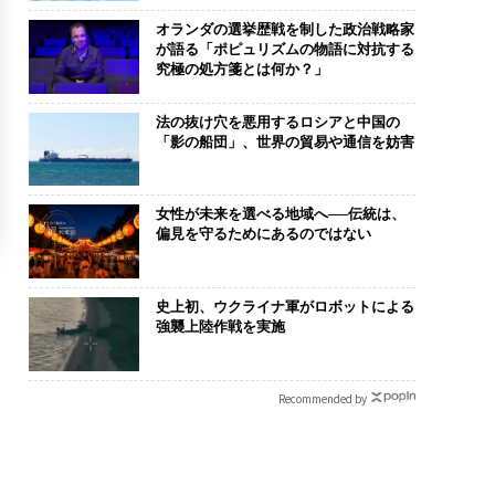
オランダの選挙歴戦を制した政治戦略家
が語る「ポピュリズムの物語に対抗する
究極の処方箋とは何か？」
法の抜け穴を悪用するロシアと中国の
「影の船団」、世界の貿易や通信を妨害
女性が未来を選べる地域へ──伝統は、
偏見を守るためにあるのではない
史上初、ウクライナ軍がロボットによる
強襲上陸作戦を実施
Recommended by