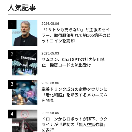
人気記事
2026.08.06
「1サトシも売らない」と主張のセイ
ラー、取得原価割れで約165億円のビ
ットコインを売却
2023.05.03
サムスン、ChatGPTの社内使用禁
止 機密コードの流出受け
2026.08.06
栄養ドリンク成分の定番タウリンに
「老化細胞」を除去するメカニズム
を発見
2026.08.05
ドローンからロボットが降下、ウク
ライナが世界初の「無人空挺強襲」
を遂行