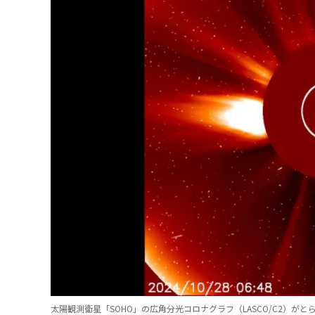
太陽観測衛星「SOHO」の広角分光コロナグラフ（LASCO/C2）がと