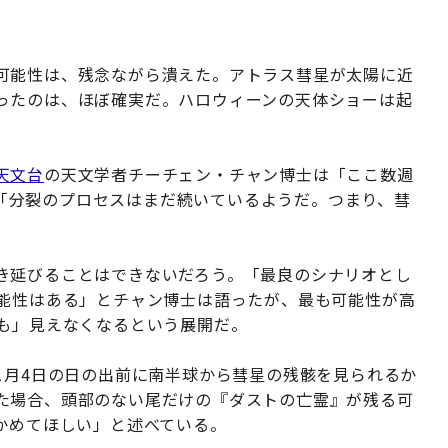
可能性は、残念ながら潰えた。アトラス彗星が太陽に近
ったのは、ほぼ確実だ。ハロウィーンの天体ショーは起
天文台
の天文学者チーチェン・チャン博士は「ここ数週
る」「分裂のプロセスはまだ続いているようだ。つまり、彗
き延びることはできないだろう。「最良のシナリオとし
可能性はある」とチャン博士は語ったが、最も可能性が高
何も」見えなくなるという展開だ。
は、11月4日の日の出前に南半球から彗星の残骸を見られるか
た場合、頭部のない尾だけの『ダストの亡霊』が残る可
かめてほしい」と述べている。