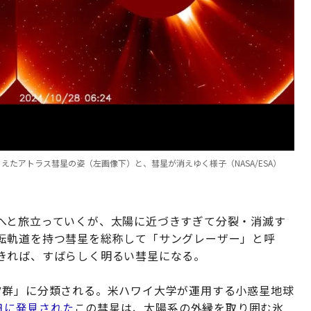
らえたアトラス彗星の姿（左画像下）と、彗星が消えゆく様子（NASA/ESA）
」
へと旅立っていくが、太陽に近づきすぎて分裂・消滅す
転軌道を持つ彗星を総称して「サングレーザー」と呼
きれば、すばらしく明るい彗星になる。
ツ群」に分類される。米ハワイ大学が運用する小惑星地球
7日に発見された
この彗星は、太陽系の外縁を取り囲む氷