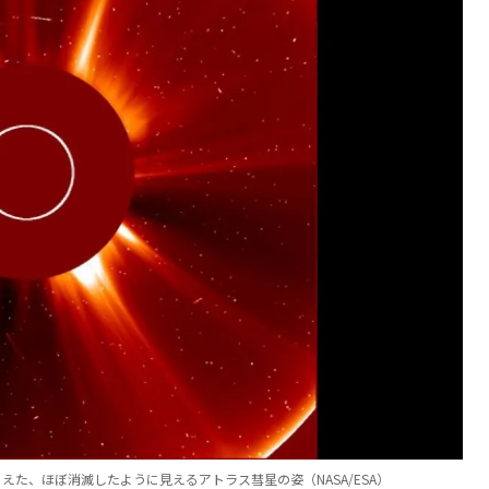
らえた、ほぼ消滅したように見えるアトラス彗星の姿（NASA/ESA）