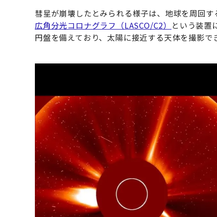
彗星が崩壊したとみられる様子は、地球を周回する
広角分光コロナグラフ（LASCO/C2）
という装置
円盤を備えており、太陽に接近する天体を撮影で