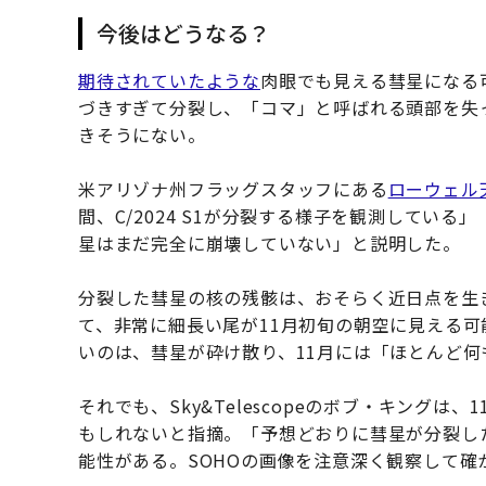
今後はどうなる？
期待されていたような
肉眼でも見える彗星になる
づきすぎて分裂し、「コマ」と呼ばれる頭部を失
きそうにない。
米アリゾナ州フラッグスタッフにある
ローウェル
間、C/2024 S1が分裂する様子を観測してい
星はまだ完全に崩壊していない」と説明した。
分裂した彗星の核の残骸は、おそらく近日点を生
て、非常に細長い尾が11月初旬の朝空に見える
いのは、彗星が砕け散り、11月には「ほとんど
それでも、Sky&Telescopeのボブ・キング
もしれないと指摘。「予想どおりに彗星が分裂し
能性がある。SOHOの画像を注意深く観察して確