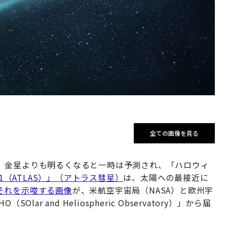
全ての画像を見る
。金星よりも明るくなると一時は予測され、「ハロウィ
 S1（ATLAS）」（アトラス彗星）
は、太陽への最接近に
それを示唆する画像
が、米航空宇宙局（NASA）と欧州宇
r and Heliospheric Observatory）」から届