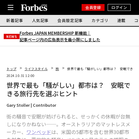
会員登録
ログイン
新着記事
人気記事
会員限定記事
カテゴリ
連載
コ
Forbes JAPAN MEMBERSHIP 新機能｜
NEWS
記事ページ内の広告表示を最小限にしました
トップ
ライフスタイル
旅
世界で最も「騒がしい」都市は？ 安眠できる
2024.10.31 12:00
世界で最も「騒がしい」都市は？ 安眠で
きる旅行先を選ぶヒント
Gary Stoller | Contributor
街の騒音で安眠が妨げられると、せっかくの休暇が台無
しになりかねない──。オーストラリアのマットレスメ
ーカー、
ワンベッド
は、米国の5都市を含む世界30都市