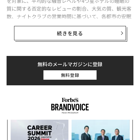
を対象に、平均的な騒音レベルや4つ星ホテルの睡眠の
質に関する否定的なレビューの割合、大気の質、観光客
数、ナイトクラブの営業時間に基づいて、各都市の安眠
のしにくさを格付けした。
続きを見る
それによると、世界で最も睡眠を妨げられる旅行先ラン
キングで1位の汚名を着せられたのは、香港だった。香
港は騒音レベルが高く、4つ星ホテルのレビューでも、
睡眠の質に関する否定的な意見が最も多く寄せられてい
無料のメールマガジンに登録
た。
無料登録
メキシコ東部の人気リゾート地カンクンは、観光客向け
のナイトライフが充実していることから、安眠しにくい
旅行先として2位に選ばれている。
〜
織
う
〜