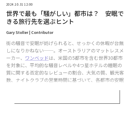
2024.10.31 12:00
世界で最も「騒がしい」都市は？ 安眠で
きる旅行先を選ぶヒント
Gary Stoller | Contributor
街の騒音で安眠が妨げられると、せっかくの休暇が台無
しになりかねない──。オーストラリアのマットレスメ
ーカー、
ワンベッド
は、米国の5都市を含む世界30都市
を対象に、平均的な騒音レベルや4つ星ホテルの睡眠の
質に関する否定的なレビューの割合、大気の質、観光客
数、ナイトクラブの営業時間に基づいて、各都市の安眠
のしにくさを格付けした。
それによると、世界で最も睡眠を妨げられる旅行先ラン
キングで1位の汚名を着せられたのは、香港だった。香
港は騒音レベルが高く、4つ星ホテルのレビューでも、
睡眠の質に関する否定的な意見が最も多く寄せられてい
た。