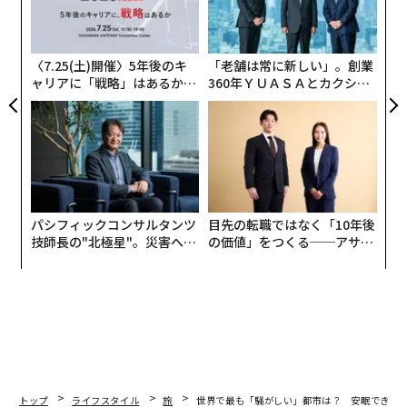
T
金
個
ェ
〈7.25(土)開催〉5年後のキ
「老舗は常に新しい」。創業
ャリアに「戦略」はあるか。
360年ＹＵＡＳＡとカクシン
トップエグゼクティブのキャ
CEO田尻望が語る、AIを超え
リアに触れる1日│CAREER S
る人の価値
UMMIT 2026
夜のメキシコ・カンクン（Fotos593 / Shutterstock.com）
パシフィックコンサルタンツ
目先の転職ではなく「10年後
技師長の"北極星"。災害への
の価値」をつくる──アサイ
3位のラスベガスは、米国で最も睡眠を妨害される都市
無力感を乗り越え見つけた、
ンの長期伴走型支援とは
となった。同市には年間4000万人以上の観光客が訪れる
防災一筋20年の答え
が、これは今回のランキングの上位10都市の中で最も多
い。ラスベガスのナイトライフは午前4時頃まで続くと
いう。
トップ
ライフスタイル
旅
世界で最も「騒がしい」都市は？ 安眠できる