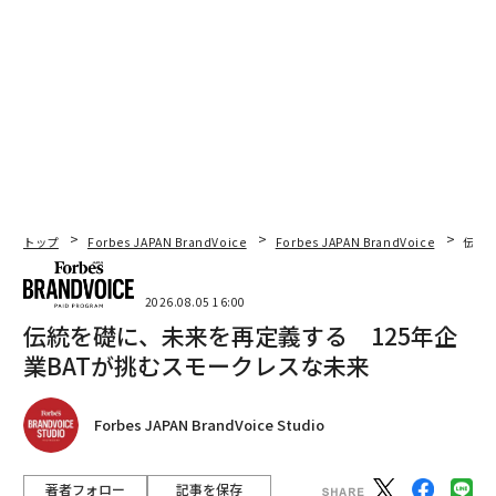
トップ
Forbes JAPAN BrandVoice
Forbes JAPAN BrandVoice
伝統
2026.08.05 16:00
伝統を礎に、未来を再定義する 125年企
業BATが挑むスモークレスな未来
Forbes JAPAN BrandVoice Studio
著者フォロー
記事を保存