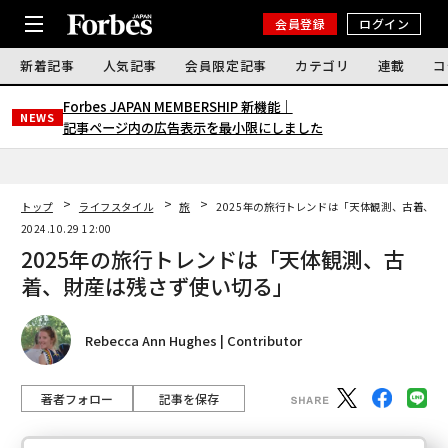
会員登録
ログイン
新着記事
人気記事
会員限定記事
カテゴリ
連載
コ
Forbes JAPAN MEMBERSHIP 新機能｜
NEWS
記事ページ内の広告表示を最小限にしました
トップ
ライフスタイル
旅
2025年の旅行トレンドは「天体観測、古着、
2024.10.29 12:00
2025年の旅行トレンドは「天体観測、古
着、財産は残さず使い切る」
Rebecca Ann Hughes | Contributor
著者フォロー
記事を保存