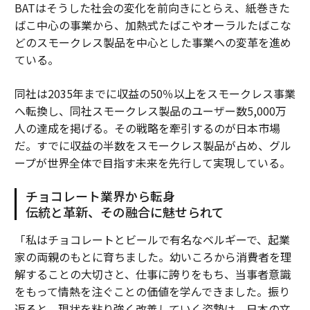
BATはそうした社会の変化を前向きにとらえ、紙巻きた
ばこ中心の事業から、加熱式たばこやオーラルたばこな
どのスモークレス製品を中心とした事業への変革を進め
ている。
同社は2035年までに収益の50％以上をスモークレス事業
へ転換し、同社スモークレス製品のユーザー数5,000万
人の達成を掲げる。その戦略を牽引するのが日本市場
だ。すでに収益の半数をスモークレス製品が占め、グル
ープが世界全体で目指す未来を先行して実現している。
チョコレート業界から転身
伝統と革新、その融合に魅せられて
「私はチョコレートとビールで有名なベルギーで、起業
家の両親のもとに育ちました。幼いころから消費者を理
解することの大切さと、仕事に誇りをもち、当事者意識
をもって情熱を注ぐことの価値を学んできました。振り
返ると、現状を粘り強く改善していく姿勢は、日本の文