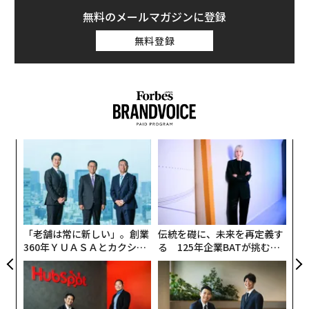
無料のメールマガジンに登録
無料登録
小1
「
にし
─
ら
〈7
ャ
ト
リア
「老舗は常に新しい」。創業
伝統を礎に、未来を再定義す
UM
360年ＹＵＡＳＡとカクシン
る 125年企業BATが挑むス
CEO田尻望が語る、AIを超え
モークレスな未来
る人の価値