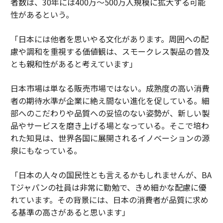
者数は、30年には400万～500万人規模に拡大する可能
性があるという。
「日本には他者を思いやる文化があります。周囲への配
慮や調和を重視する価値観は、スモークレス製品の普及
とも親和性があると考えています」
日本市場は単なる販売市場ではない。成熟度の高い消費
者の期待水準が企業に絶え間ない進化を促している。細
部へのこだわりや品質への妥協のない姿勢が、新しい製
品やサービスを磨き上げる場となっている。そこで培わ
れた知見は、世界各国に展開されるイノベーションの源
泉にもなっている。
「日本の人々の国民性とも言えるかもしれませんが、BA
Tジャパンの社員は非常に勤勉で、きめ細かな配慮に優
れています。その背景には、日本の消費者が品質に求め
る基準の高さがあると思います」