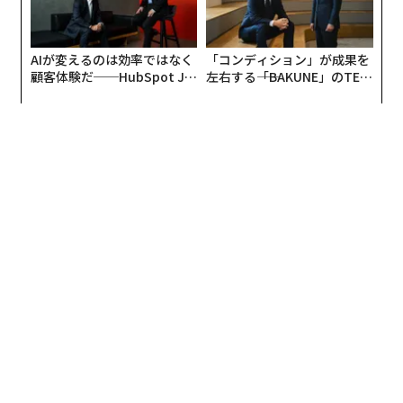
AIが変えるのは効率ではなく
「コンディション」が成果を
顧客体験だ──HubSpot Ja
左右する――「BAKUNE」のTEN
panが語る「Grow Better」
TIALが支える「挑戦者の明
な組織のつくり方
日」