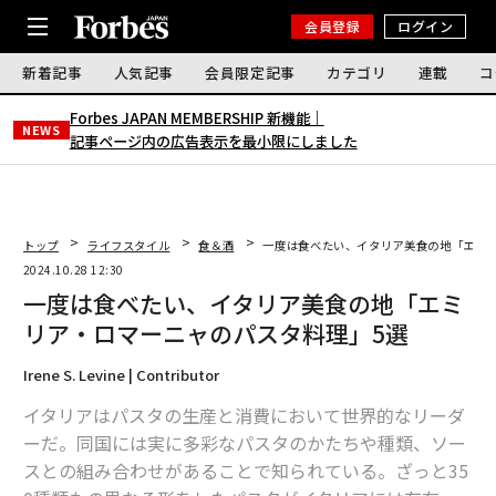
会員登録
ログイン
新着記事
人気記事
会員限定記事
カテゴリ
連載
コ
Forbes JAPAN MEMBERSHIP 新機能｜
NEWS
記事ページ内の広告表示を最小限にしました
トップ
ライフスタイル
食＆酒
一度は食べたい、イタリア美食の地「エミリ
2024.10.28 12:30
一度は食べたい、イタリア美食の地「エミ
リア・ロマーニャのパスタ料理」5選
Irene S. Levine | Contributor
イタリアはパスタの生産と消費において世界的なリーダ
ーだ。同国には実に多彩なパスタのかたちや種類、ソー
スとの組み合わせがあることで知られている。ざっと35