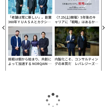
な
技
無
防
「老舗は常に新しい」。創業
〈7.25(土)開催〉5年後のキ
360年ＹＵＡＳＡとカクシン
ャリアに「戦略」はあるか。
CEO田尻望が語る、AIを超え
トップエグゼクティブのキャ
る人の価値
リアに触れる1日│CAREER S
UMMIT 2026
挑戦は個から始まり、共創に
内製化こそ、コンサルティン
よって加速する NORQAIN JA
グの本質だ レバレジーズが
PAN 特別座談会
実践する、次世代ファームの
全貌