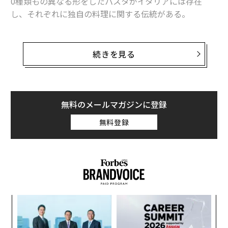
0種類もの異なる形をしたパスタがイタリアには存在
し、それぞれに独自の料理に関する伝統がある。
1995年10月25日にローマで開催された「第一回世界パ
スタ会議」を始まりとする「
世界パスタデー
」は、1998
続きを見る
年より世界中で毎年この日に祝われるようになった。世
界のあらゆる場所で好まれているこのコンフォートフー
ド（食べるとほっとして元気が出るシンプルな料理）に
敬意を表する日だ。
無料のメールマガジンに登録
無料登録
非営利団体の国際パスタ組織は、パスタの健康的な利点
や手軽さを周知させることで、その消費を促進させる宣
伝活動を率先して展開している。世界パスタデーに毎年
異なる都市で開催される世界パスタ会議を後援している
のも、そういった取り組みの一つだ。
るか
A
、く
顧客
pa
パ