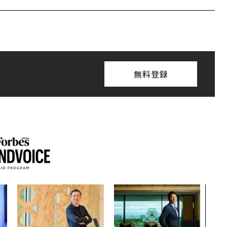
無料登録
「誠
るか
見た
学