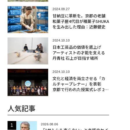
2024.09.27
甘納豆に革新を。京都の老舗
和菓子屋4代目が種菓子SHUKA
を生み出した理由：近藤健史
2024.10.10
日本工芸品の価値を底上げ
アーティストの才能を支える
丹青社 石上が目指す場所
2024.10.10
文化と経済を両立させる「カ
ルチャープレナー」を表彰
京都で行われた授賞式レポ 202
4
人気記事
2026.08.06
「1サトシも売らない」と主張のセイ