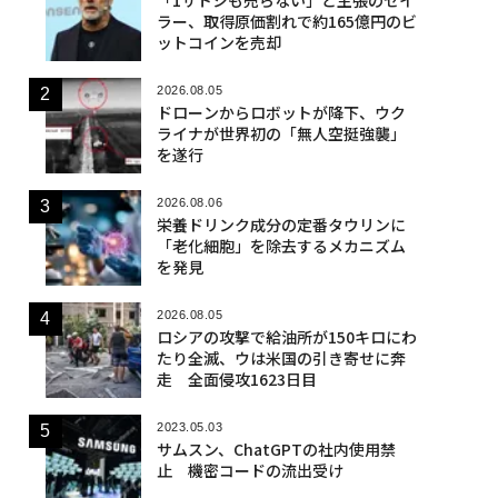
ラー、取得原価割れで約165億円のビ
ットコインを売却
2026.08.05
ドローンからロボットが降下、ウク
ライナが世界初の「無人空挺強襲」
を遂行
2026.08.06
栄養ドリンク成分の定番タウリンに
「老化細胞」を除去するメカニズム
を発見
2026.08.05
ロシアの攻撃で給油所が150キロにわ
たり全滅、ウは米国の引き寄せに奔
走 全面侵攻1623日目
2023.05.03
サムスン、ChatGPTの社内使用禁
止 機密コードの流出受け