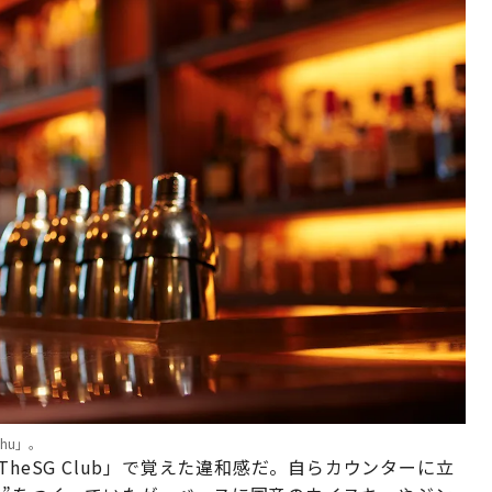
hu」。
heSG Club」で覚えた違和感だ。自らカウンターに立