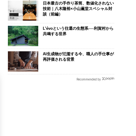
日本最古の手作り茶筒、数値化されない
技術｜八木隆裕×小山薫堂スペシャル対
談（前編）
L’évoという往還の生態系──利賀村から
共鳴する世界
AI生成物が氾濫する今、職人の手仕事が
再評価される背景
Recommended by