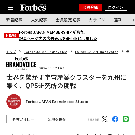
会員登録
ログイン
新着記事
人気記事
会員限定記事
カテゴリ
連載
コ
Forbes JAPAN MEMBERSHIP 新機能｜
NEWS
記事ページ内の広告表示を最小限にしました
トップ
Forbes JAPAN BrandVoice
Forbes JAPAN BrandVoice
世界
2024.11.12 16:00
世界を驚かす宇宙産業クラスターを九州に
築く、QPS研究所の挑戦
Forbes JAPAN BrandVoice Studio
著者フォロー
記事を保存