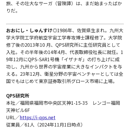
旅、その壮大なサーガ（冒険譚）は、まだ始まったばか
りだ。
おおにし・しゅんすけ
◎1986年、佐賀県生まれ。九州大
学大学院工学府航空宇宙工学専攻博士課程修了。大学院
修了後の2013年10 月、QPS研究所に主任研究員として
入社。その半年後の14年4月、代表取締役社長に就任。1
9年12月にQPS-SAR1号機「イザナギ」の打ち上げに成
功し、九州から世界の宇宙産業に大きなインパクトを与
える。23年12月、衛星分野の宇宙ベンチャーとしては全
国でもはじめて東京証券取引所グロース市場に上場。
QPS研究所
本社／福岡県福岡市中央区天神1-15-35 レンゴー福岡
天神ビル6F
URL／
https://i-qps.net
従業員／61人（2024年11月1日時点）