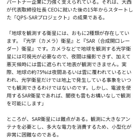
パートナー企業に力強く支えられている。それは、大西
が代表取締役社長 CEOに就いた後の15年からスタートし
た「QPS-SARプロジェクト」の成果である。
「地球を観測する衛星には、おもに2種類が存在してい
ます。『光学（カメラ）衛星』と『SAR（合成開口レー
ダー）衛星』です。カメラなどで地球を観測する光学衛
星には可視光が必要なので、夜間は撮影できず、加えて
悪天候時には雲に遮られて地表が観測できません。実
際、地球の約75%は夜間あるいは雲に覆われているとい
われ、光学衛星だけでは地上で発生している事象をいつ
でも観測できるわけではないのです。しかし、電波を使
用するSAR衛星であれば、闇夜も雲もお構いなしで観測
を可能にします」
ところが、SAR衛星には難点がある。観測に大きなアン
テナを必要とし、多大な電力を消費するため、小型化が
非常に困難なのである。