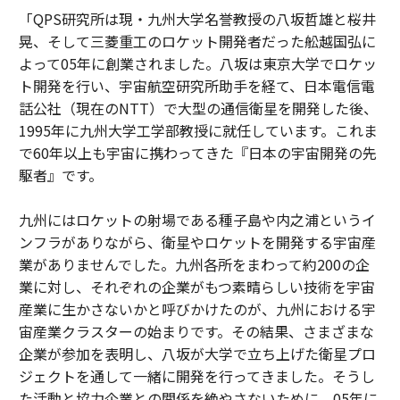
「QPS研究所は現・九州大学名誉教授の八坂哲雄と桜井
晃、そして三菱重工のロケット開発者だった舩越国弘に
よって05年に創業されました。八坂は東京大学でロケッ
ト開発を行い、宇宙航空研究所助手を経て、日本電信電
話公社（現在のNTT）で大型の通信衛星を開発した後、
1995年に九州大学工学部教授に就任しています。これま
で60年以上も宇宙に携わってきた『日本の宇宙開発の先
駆者』です。
九州にはロケットの射場である種子島や内之浦というイ
ンフラがありながら、衛星やロケットを開発する宇宙産
業がありませんでした。九州各所をまわって約200の企
業に対し、それぞれの企業がもつ素晴らしい技術を宇宙
産業に生かさないかと呼びかけたのが、九州における宇
宙産業クラスターの始まりです。その結果、さまざまな
企業が参加を表明し、八坂が大学で立ち上げた衛星プロ
ジェクトを通して一緒に開発を行ってきました。そうし
た活動と協力企業との関係を絶やさないために、05年に