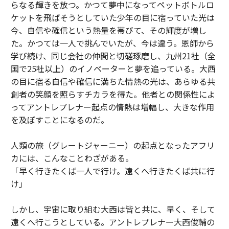
らなる輝きを放つ。かつて夢中になってペットボトルロ
ケットを飛ばそうとしていた少年の目に宿っていた光は
今、自信や確信という熱量を帯びて、その輝度が増し
た。かつては一人で挑んでいたが、今は違う。恩師から
学び続け、同じ会社の仲間と切磋琢磨し、九州21社（全
国で25社以上）のイノベーターと夢を追っている。大西
の目に宿る自信や確信に満ちた情熱の光は、あらゆる共
創者の笑顔を照らすチカラを得た。他者との関係性によ
ってアントレプレナー起点の情熱は増幅し、大きな作用
を及ぼすことになるのだ。
人類の旅（グレートジャーニー）の起点となったアフリ
カには、こんなことわざがある。
「早く行きたくば一人で行け。遠くへ行きたくば共に行
け」
しかし、宇宙に取り組む大西は皆と共に、早く、そして
遠くへ行こうとしている。アントレプレナー大西俊輔の