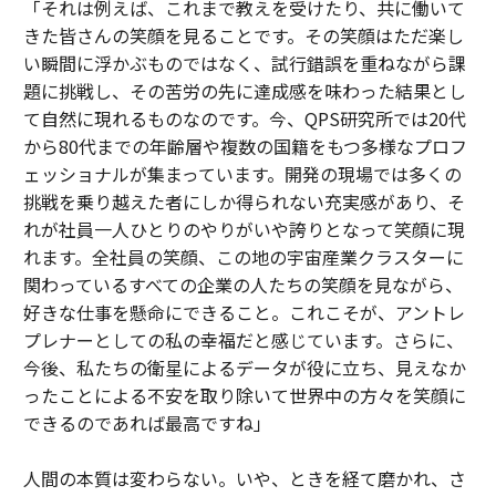
「それは例えば、これまで教えを受けたり、共に働いて
きた皆さんの笑顔を見ることです。その笑顔はただ楽し
い瞬間に浮かぶものではなく、試行錯誤を重ねながら課
題に挑戦し、その苦労の先に達成感を味わった結果とし
て自然に現れるものなのです。今、QPS研究所では20代
から80代までの年齢層や複数の国籍をもつ多様なプロフ
ェッショナルが集まっています。開発の現場では多くの
挑戦を乗り越えた者にしか得られない充実感があり、そ
れが社員一人ひとりのやりがいや誇りとなって笑顔に現
れます。全社員の笑顔、この地の宇宙産業クラスターに
関わっているすべての企業の人たちの笑顔を見ながら、
好きな仕事を懸命にできること。これこそが、アントレ
プレナーとしての私の幸福だと感じています。さらに、
今後、私たちの衛星によるデータが役に立ち、見えなか
ったことによる不安を取り除いて世界中の方々を笑顔に
できるのであれば最高ですね」
人間の本質は変わらない。いや、ときを経て磨かれ、さ