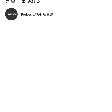
言葉」集 vol.3
Forbes JAPAN 編集部
著者フォロー
記事を保存
全ての画像を見る
Forbes JAPAN編集長編著『
Forbes JAPANが選ぶ 未来をひらく言葉
』から、Forbes
が過去取材したビジネスリーダーたちの名言を紹介す
る。
advertisement
正解のない時代に「未来をひらく」仕事をなし得た彼
ら・彼女たちは、自らの行動からどんな言葉を紡ぎ、何
を導き出したのか。「名言こそ未来に伝えるべき共有物