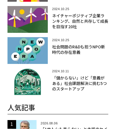
2024.10.25
ネイチャーポジティブ企業ラ
ンキング、自然と共存して成長
を目指す20社
2024.10.25
社会問題のR&Dも担うNPO新
時代の存在意義
2024.10.11
「儲からない」けど「意義が
ある」社会課題解決に挑む5つ
のスタートアップ
人気記事
2026.08.06
「1サトシも売らない」と主張のセイ