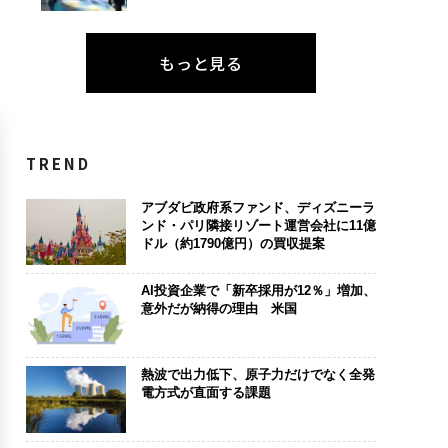
もっと見る
TREND
アブダビ政府系ファンド、ディズニーラ
ンド・パリ隣接リゾート運営会社に11億
ドル（約1790億円）の買収提案
AI投資企業で「新卒採用が12％」増加、
意外だが納得の理由 米国
熱波で出力低下、原子力だけでなく全発
電方式が直面する課題