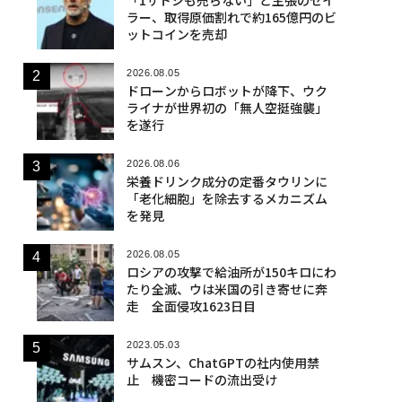
ラー、取得原価割れで約165億円のビ
ットコインを売却
2026.08.05
ドローンからロボットが降下、ウク
ライナが世界初の「無人空挺強襲」
を遂行
2026.08.06
栄養ドリンク成分の定番タウリンに
「老化細胞」を除去するメカニズム
を発見
2026.08.05
ロシアの攻撃で給油所が150キロにわ
たり全滅、ウは米国の引き寄せに奔
走 全面侵攻1623日目
2023.05.03
サムスン、ChatGPTの社内使用禁
止 機密コードの流出受け