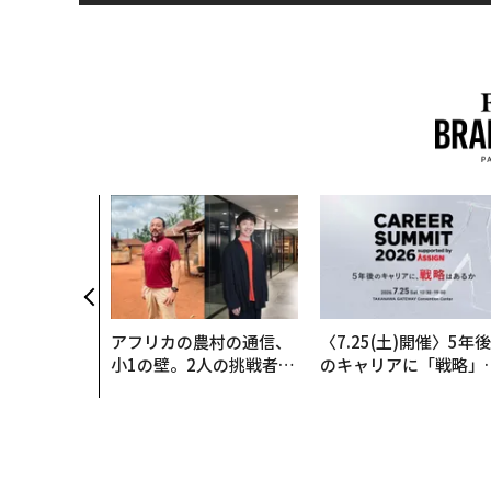
アフリカの農村の通信、
〈7.25(土)開催〉5年後
小1の壁。2人の挑戦者が
のキャリアに「戦略」
手にした「次なる武器」
あるか。トップエグゼ
ティブのキャリアに触
る1日│CAREER SUMM
T 2026