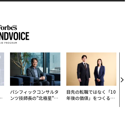
〜決
代の
ト、
【M
×P
パシフィックコンサルタ
目先の転職ではなく「10
は
ンツ技師長の"北極星"。
年後の価値」をつくる─
ク
災害への無力感を乗り越
─アサインの長期伴走型
れ
え見つけた、防災一筋20
支援とは
I
年の答え