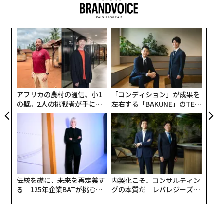
機、ウクライナに供給している。本ドローンは1機の価
格が約5万ドル（約740万円）であり、兵士のリュックに
収まる大きさで簡単に発射できる。
パ
技
また、最新機種である約40キロの射程を持つ「スイッチ
無
“
ブレード600」の価格は約20万ドルで、すでにウクライ
防
シ
ナに数百機が供給されており、米国の最新支援パッケー
グ
ジでさらに600機が約束されている。
アフリカの農村の通信、小1
「コンディション」が成果を
の壁。2人の挑戦者が手にし
左右する――「BAKUNE」のTEN
米陸軍は先月、エアロバイロンメントから2029年までの
た「次なる武器」
TIALが支える「挑戦者の明
間に、最大9億9000万ドル（約1480億円）相当のスイッ
日」
チブレードを調達するための契約を締結した。米軍の他
の部門や同盟国も、ウクライナでの実績を受けて無人機
の導入を加速しており、同社はさらなる契約を狙ってい
る
伝統を礎に、未来を再定義す
内製化こそ、コンサルティン
る 125年企業BATが挑むス
グの本質だ レバレジーズが
一方、同社の多くの競合企業がこの分野を狙っており、
モークレスな未来
実践する、次世代ファームの
昨年の業界団体の調査によると、32カ国123社が攻撃用
全貌