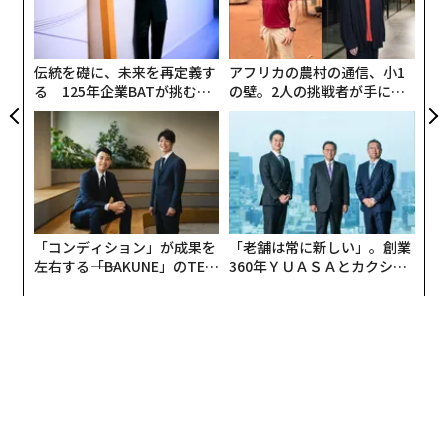
T
の
ン
伝統を礎に、未来を再定義す
アフリカの農村の通信、小1
る 125年企業BATが挑むス
の壁。2人の挑戦者が手にし
モークレスな未来
た「次なる武器」
「コンディション」が成果を
「老舗は常に新しい」。創業
左右する――「BAKUNE」のTEN
360年ＹＵＡＳＡとカクシン
TIALが支える「挑戦者の明
CEO田尻望が語る、AIを超え
日」
る人の価値