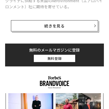
クライナに供給する米国のAeroVironment（エアロバイ
ロンメント）社に期待を寄せている。
同社のCEOのワヒード・ナワビは、直近で7億1700万ド
ル（約1070億円）の年間売上高を、今後の3〜5年で数十
続きを見る
億ドルに伸ばすという野望を抱いている。エアロバイロ
ンメントのスイッチブレードは、標的を確実に破壊する
好機を狙って戦場を旋回するように設計された徘徊型兵
器の自爆ドローンだ。
無料のメールマガジンに登録
無料登録
米軍は、このドローンを2010年にタリバン掃討のためア
フガニスタンに密かに派遣した部隊に配備した後、2022
年からその後継機種の「スイッチブレード300」を700
機、ウクライナに供給している。本ドローンは1機の価
格が約5万ドル（約740万円）であり、兵士のリュックに
収まる大きさで簡単に発射できる。
〜
織
う
目