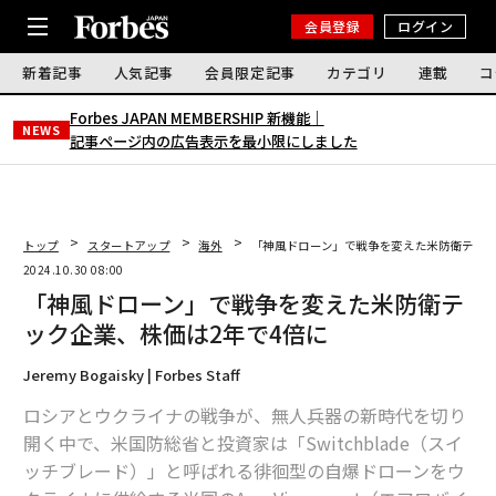
会員登録
ログイン
新着記事
人気記事
会員限定記事
カテゴリ
連載
コ
Forbes JAPAN MEMBERSHIP 新機能｜
NEWS
記事ページ内の広告表示を最小限にしました
トップ
スタートアップ
海外
「神風ドローン」で戦争を変えた米防衛テック
2024.10.30 08:00
「神風ドローン」で戦争を変えた米防衛テ
ック企業、株価は2年で4倍に
Jeremy Bogaisky | Forbes Staff
ロシアとウクライナの戦争が、無人兵器の新時代を切り
開く中で、米国防総省と投資家は「Switchblade（スイ
ッチブレード）」と呼ばれる徘徊型の自爆ドローンをウ