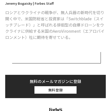
Jeremy Bogaisky | Forbes Staff
ロシアとウクライナの戦争が、無人兵器の新時代を切り
開く中で、米国防総省と投資家は「Switchblade（スイ
ッチブレード）」と呼ばれる徘徊型の自爆ドローンをウ
クライナに供給する米国のAeroVironment（エアロバイ
ロンメント）社に期待を寄せている。
同社のCEOのワヒード・ナワビは、直近で7億1700万ド
ル（約1070億円）の年間売上高を、今後の3〜5年で数十
億ドルに伸ばすという野望を抱いている。エアロバイロ
ンメントのスイッチブレードは、標的を確実に破壊する
好機を狙って戦場を旋回するように設計された徘徊型兵
器の自爆ドローンだ。
無料のメールマガジンに登録
無料登録
米軍は、このドローンを2010年にタリバン掃討のためア
フガニスタンに密かに派遣した部隊に配備した後、2022
年からその後継機種の「スイッチブレード300」を700