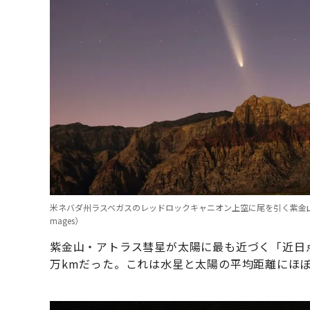
米ネバダ州ラスベガスのレッドロックキャニオン上空に尾を引く紫金山・アトラス彗星（
mages）
紫金山・アトラス彗星が太陽に最も近づく「近日点
万kmだった。これは水星と太陽の平均距離にほ