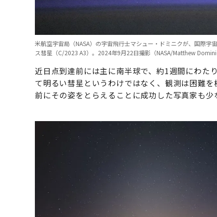
米航空宇宙局（NASA）の宇宙飛行士マシュー・ドミニクが、国際宇
ス彗星（C/2023 A3）。2024年9月22日撮影（NASA/Matthew Domini
近日点到達前には主に南半球で、約1週間にわた
て明るい彗星というわけではなく、観測は困難を
前にその姿をとらえることに成功した写真家も少