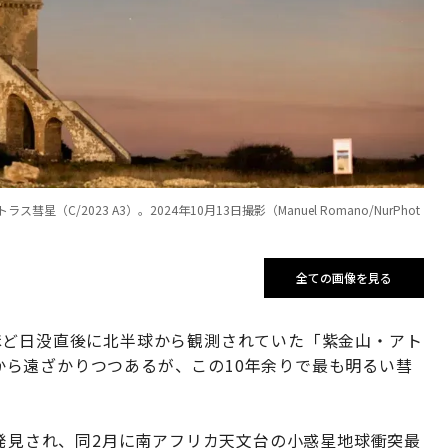
2023 A3）。2024年10月13日撮影（Manuel Romano/NurPhot
全ての画像を見る
ほど日没直後に北半球から観測されていた「紫金山・アト
地球から遠ざかりつつあるが、この10年余りで最も明るい彗
て発見され、同2月に南アフリカ天文台の小惑星地球衝突最