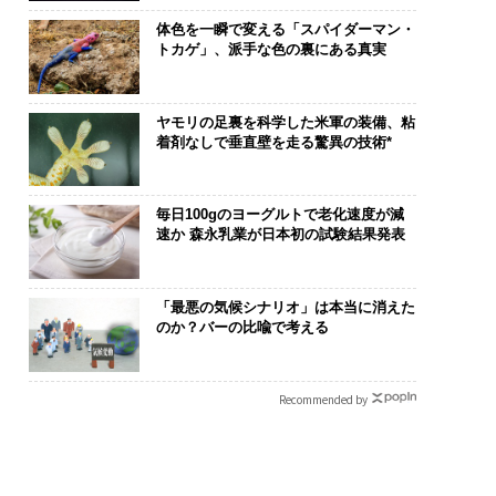
体色を一瞬で変える「スパイダーマン・
トカゲ」、派手な色の裏にある真実
ヤモリの足裏を科学した米軍の装備、粘
着剤なしで垂直壁を走る驚異の技術*
毎日100gのヨーグルトで老化速度が減
速か 森永乳業が日本初の試験結果発表
「最悪の気候シナリオ」は本当に消えた
のか？バーの比喩で考える
Recommended by