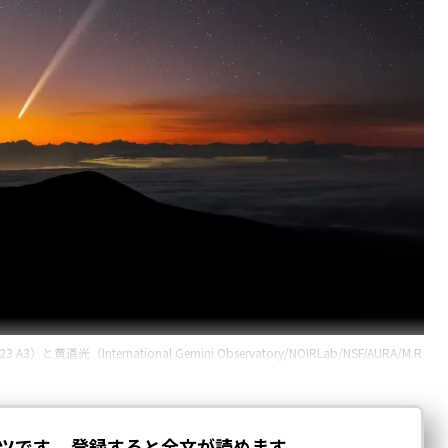
nternational Gemini Observatory/NOIRLab/NSF/AURA/M.R