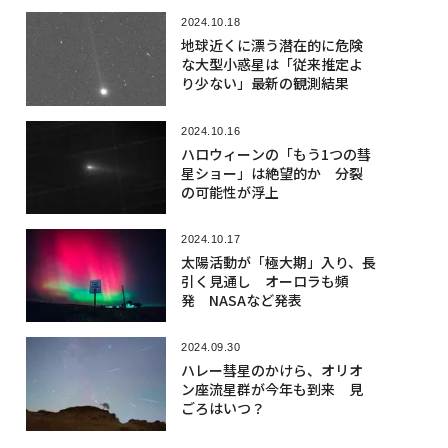
2024.10.18
地球近くに漂う潜在的に危険
な大型小惑星は「従来推定よ
り少ない」最新の観測結果
2024.10.16
ハロウィーンの「もう1つの彗
星ショー」は絶望的か 分裂
の可能性が浮上
2024.10.17
太陽活動が「極大期」入り、長
引く見通し オーロラも頻
発 NASAなど発表
2024.09.30
ハレー彗星のかけら、オリオ
ン座流星群が今年も到来 見
ごろはいつ？