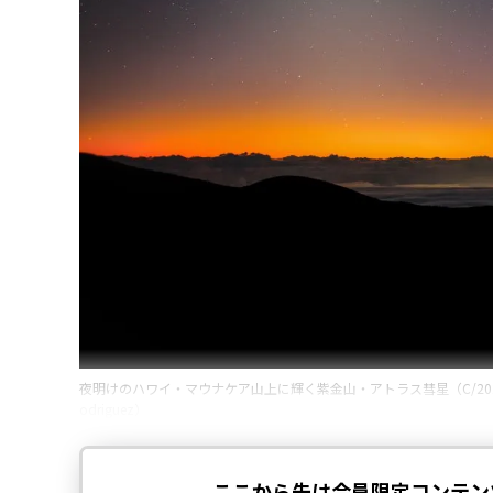
夜明けのハワイ・マウナケア山上に輝く紫金山・アトラス彗星（C/2023 A3）と黄道光（I
odriguez）