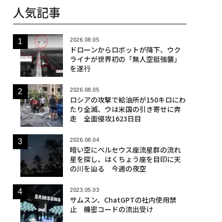
人気記事
2026.08.05
ドローンからロボットが降下、ウク
ライナが世界初の「無人空挺強襲」
を遂行
2026.08.05
ロシアの攻撃で給油所が150キロにわ
たり全滅、ウは米国の引き寄せに奔
走 全面侵攻1623日目
2026.08.04
暗い空にペルセウス座流星群の流れ
星を探し、はくちょう座を目印に天
の川を辿る 今週の夜空
2023.05.03
サムスン、ChatGPTの社内使用禁
止 機密コードの流出受け