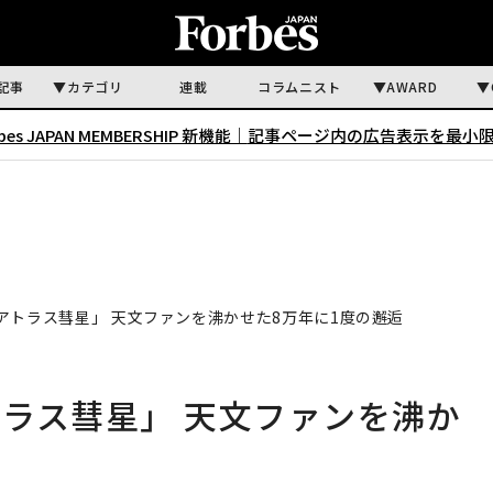
記事
カテゴリ
連載
コラムニスト
AWARD
rbes JAPAN MEMBERSHIP 新機能｜
記事ページ内の広告表示を最小
アトラス彗星」 天文ファンを沸かせた8万年に1度の邂逅
ラス彗星」 天文ファンを沸か