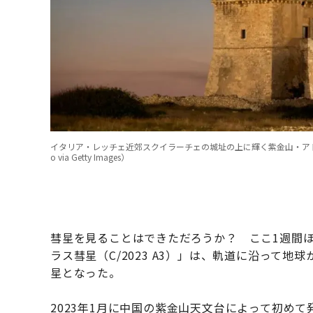
イタリア・レッチェ近郊スクイラーチェの城址の上に輝く紫金山・アトラス彗星（C/
o via Getty Images）
彗星を見ることはできただろうか？ ここ1週間
ラス彗星（C/2023 A3）」は、軌道に沿って
星となった。
2023年1月に中国の紫金山天文台によって初め