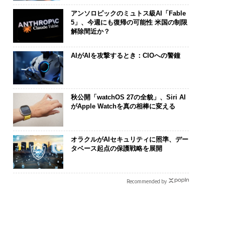
アンソロピックのミュトス級AI「Fable
5」、今週にも復帰の可能性 米国の制限
解除間近か？
AIがAIを攻撃するとき：CIOへの警鐘
秋公開「watchOS 27の全貌」、Siri AI
がApple Watchを真の相棒に変える
オラクルがAIセキュリティに照準、デー
タベース起点の保護戦略を展開
Recommended by