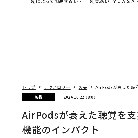
創によって加速する NOR
創業360年ＹＵＡＳＡ
QAIN JAPAN 特別座談会
カクシンCEO田尻望が
る、AIを超える人の価
トップ
テクノロジー
製品
AirPodsが衰え
製品
2024.10.22 08:00
AirPodsが衰えた聴覚
機能のインパクト