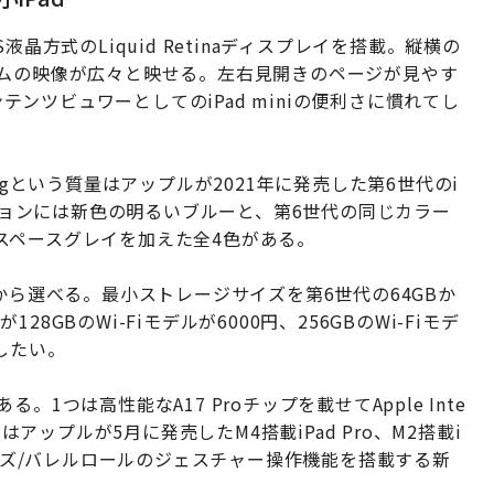
PS液晶方式のLiquid Retinaディスプレイを搭載。縦横の
ームの映像が広々と映せる。左右見開きのページが見やす
ンテンツビュワーとしてのiPad miniの便利さに慣れてし
3gという質量はアップルが2021年に発売した第6世代のi
ーションには新色の明るいブルーと、第6世代の同じカラー
スペースグレイを加えた全4色がある。
3種類から選べる。最小ストレージサイズを第6世代の64GBか
128GBのWi-Fiモデルが6000円、256GBのWi-Fiモデ
したい。
1つは高性能なA17 Proチップを載せてApple Inte
はアップルが5月に発売したM4搭載iPad Pro、M2搭載i
イーズ/バレルロールのジェスチャー操作機能を搭載する新