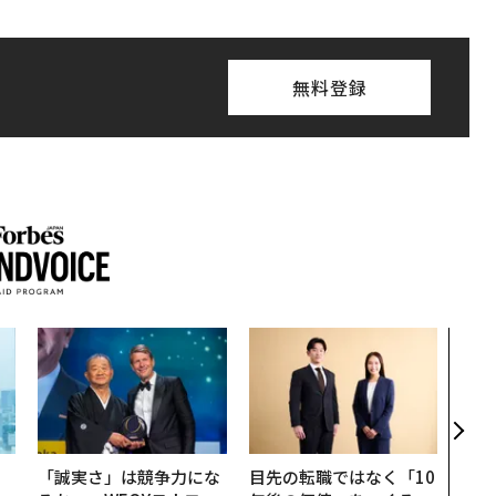
無料登録
内製
ィン
ジー
代フ
。
「誠実さ」は競争力にな
目先の転職ではなく「10