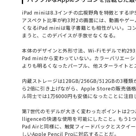
iPad miniは8.3インチの広視野角を特徴とするI
アスペクト比率が約3対2の画面には、動画やゲ
くなるiPad miniは電子書籍とも相性がいい。コ
まうと、このデバイスが手放せなくなる。
本体のデザインと外形寸法、Wi-Fiモデルで約29
Pad miniから変わっていない。カラーバリエ
よりも明るくなったパープル、他スターライトと
内蔵ストレージは128GB/256GB/512GBの
ら2倍に引き上げながら、Apple Storeの販売価格が
ル同士では1万6000円も安価になったことに注目
第7世代のモデルが大きく変わったポイントは2つある。
lligenceの快適な使用を可能にしたこと。もう1つ
Pad Airと同様に、触覚フィードバックとスク
しいApple Pencil Proに対応することだ。