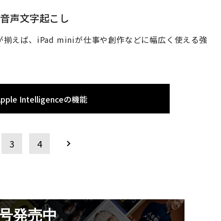
と音声文字起こし
のAI機能が揃えば、iPad miniが仕事や創作などに幅広く使える強
 Intelligenceの機能
3
4
月号発売中