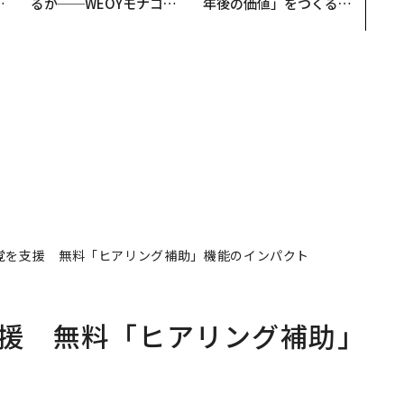
と
るか──WEOYモナコで
年後の価値」をつくる─
語
見た、くら寿司の経営哲
─アサインの長期伴走型
値
学
支援とは
た聴覚を支援 無料「ヒアリング補助」機能のインパクト
を支援 無料「ヒアリング補助」