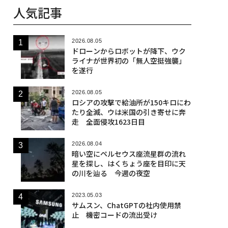
人気記事
2026.08.05
ドローンからロボットが降下、ウク
ライナが世界初の「無人空挺強襲」
を遂行
2026.08.05
ロシアの攻撃で給油所が150キロにわ
たり全滅、ウは米国の引き寄せに奔
走 全面侵攻1623日目
2026.08.04
暗い空にペルセウス座流星群の流れ
星を探し、はくちょう座を目印に天
の川を辿る 今週の夜空
2023.05.03
サムスン、ChatGPTの社内使用禁
止 機密コードの流出受け