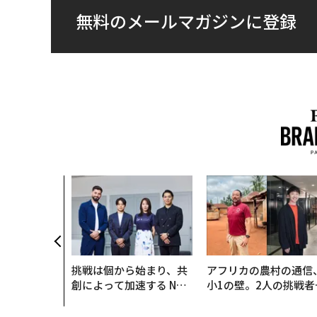
無料のメールマガジンに登録
のは効率では
だ──Hub
anが語る「Gr
r」な組織のつ
挑戦は個から始まり、共
アフリカの農村の通信
創によって加速する NOR
小1の壁。2人の挑戦者
QAIN JAPAN 特別座談会
手にした「次なる武器