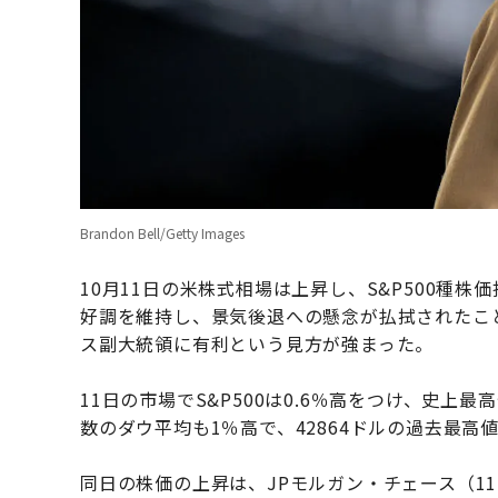
Brandon Bell/Getty Images
10月11日の米株式相場は上昇し、S&P500種
好調を維持し、景気後退への懸念が払拭されたこ
ス副大統領に有利という見方が強まった。
11日の市場でS&P500は0.6％高をつけ、史上
数のダウ平均も1％高で、42864ドルの過去最高
同日の株価の上昇は、JPモルガン・チェース（1