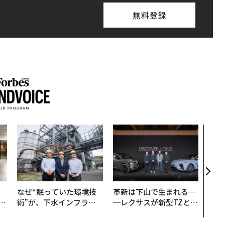
無料登録
エン
ナ併
s 
タマ
を徹
、
なぜ“眠っていた環境技
革新は下山で生まれる─
が
術”が、下水インフラを
─レクサスが新型TZとE
」
変えたのか──産総研×
Sに込めた「DISCOVE
月島JFEアクアソリュー
R」の哲学