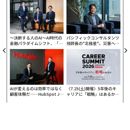
るか
挑
、く
よっ
PA
“
オ
ジ
〜決断する人のAI〜AI時代の
パシフィックコンサルタンツ
金融パラダイムシフト、「超
技師長の"北極星"。災害への
個別化」の核心 【MUFG×ウ
無力感を乗り越え見つけた、
ェルスナビ×PwC】
防災一筋20年の答え
AIが変えるのは効率ではなく
〈7.25(土)開催〉5年後のキ
顧客体験だ──HubSpot Ja
ャリアに「戦略」はあるか。
panが語る「Grow Better」
トップエグゼクティブのキャ
な組織のつくり方
リアに触れる1日│CAREER S
UMMIT 2026