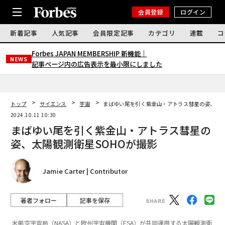
会員登録
ログイン
新着記事
人気記事
会員限定記事
カテゴリ
連載
コ
Forbes JAPAN MEMBERSHIP 新機能｜
NEWS
記事ページ内の広告表示を最小限にしました
トップ
サイエンス
宇宙
まばゆい尾を引く紫金山・アトラス彗星の姿、太陽
2024.10.11 10:30
まばゆい尾を引く紫金山・アトラス彗星の
姿、太陽観測衛星SOHOが撮影
Jamie Carter | Contributor
著者フォロー
記事を保存
米航空宇宙局（NASA）と欧州宇宙機関（ESA）が共同運用する太陽観測衛