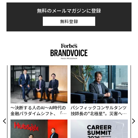
無料のメールマガジンに登録
日没前後に南西の空を見ると、ふくらみを増した三日月
が、さそり座で最も明るい星アンタレスのすぐ左側に並
無料登録
んで見える。
アンタレスは太陽の12倍の質量を持つ赤色超巨星で、観
測史上最大級の恒星のひとつ。オレンジがかった赤色を
していて、双眼鏡を使うと赤みを帯びた輝きがはっきり
見える。この色合いと、2年2カ月ごとに火星と接近する
るか
挑
ことから、「火星のライバル」の異名をとる。その大き
、く
よっ
さは、太陽系の太陽と置き換えた場合、木星の軌道あた
PA
“
りまで覆ってしまう。
オ
ジ
〜決断する人のAI〜AI時代の
パシフィックコンサルタンツ
金融パラダイムシフト、「超
技師長の"北極星"。災害への
個別化」の核心 【MUFG×ウ
無力感を乗り越え見つけた、
ェルスナビ×PwC】
防災一筋20年の答え