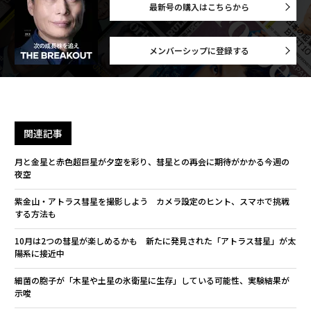
最新号の購入はこちらから
メンバーシップに登録する
関連記事
月と金星と赤色超巨星が夕空を彩り、彗星との再会に期待がかかる今週の
夜空
紫金山・アトラス彗星を撮影しよう カメラ設定のヒント、スマホで挑戦
する方法も
10月は2つの彗星が楽しめるかも 新たに発見された「アトラス彗星」が太
陽系に接近中
細菌の胞子が「木星や土星の氷衛星に生存」している可能性、実験結果が
示唆