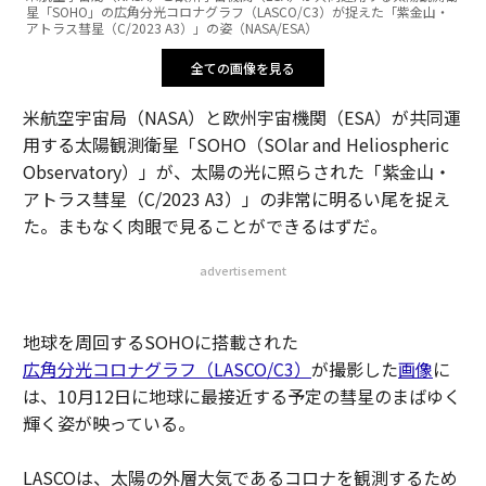
星「SOHO」の広角分光コロナグラフ（LASCO/C3）が捉えた「紫金山・
アトラス彗星（C/2023 A3）」の姿（NASA/ESA）
全ての画像を見る
米航空宇宙局（NASA）と欧州宇宙機関（ESA）が共同運
用する太陽観測衛星「SOHO（SOlar and Heliospheric
Observatory）」が、太陽の光に照らされた「紫金山・
アトラス彗星（C/2023 A3）」の非常に明るい尾を捉え
た。まもなく肉眼で見ることができるはずだ。
advertisement
地球を周回するSOHOに搭載された
広角分光コロナグラフ（LASCO/C3）
が撮影した
画像
に
は、10月12日に地球に最接近する予定の彗星のまばゆく
輝く姿が映っている。
LASCOは、太陽の外層大気であるコロナを観測するため