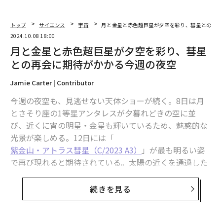
トップ
サイエンス
宇宙
月と金星と赤色超巨星が夕空を彩り、彗星との再
2024.10.08 18:00
月と金星と赤色超巨星が夕空を彩り、彗星
との再会に期待がかかる今週の夜空
Jamie Carter | Contributor
今週の夜空も、見逃せない天体ショーが続く。8日は月
とさそり座の1等星アンタレスが夕暮れどきの空に並
び、近くに宵の明星・金星も輝いているため、魅惑的な
光景が楽しめる。12日には「
紫金山・アトラス彗星（C/2023 A3）
」が最も明るい姿
で再び現れると期待されている。太陽の近くを通過した
彗星の核が無事であることを祈ろう。
続きを見る
10月第2週の天体観測のポイントをまとめた。
10月8日（火）：月とアンタレス、金星が共演