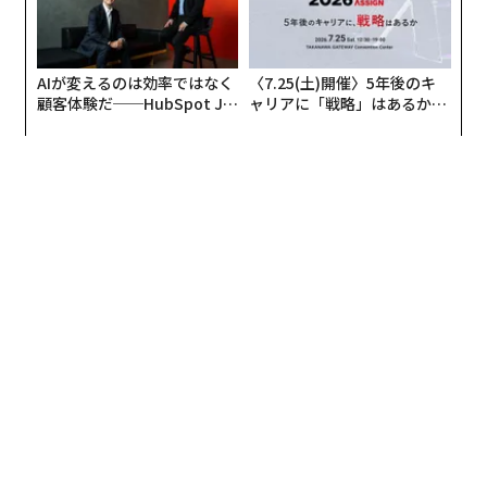
AIが変えるのは効率ではなく
〈7.25(土)開催〉5年後のキ
顧客体験だ──HubSpot Ja
ャリアに「戦略」はあるか。
panが語る「Grow Better」
トップエグゼクティブのキャ
な組織のつくり方
リアに触れる1日│CAREER S
UMMIT 2026
さそり座のアンタレスと天の川（Shutterstock.com）
10月11日（金）：上弦の月
地球から見た月の形がちょうど半円に見える。上弦の月
を迎えるころになると、夜空は夕方から月明かりに照ら
されて天体観測には向かなくなる。それでも星を眺める
なら、あまり明るくない星座を探すのは避けよう。月が
満ちていく今後1週間は、夜の訪れとともに月が煌々と
空に輝くことになる。
10月12日（土）：紫金山・アトラス彗星