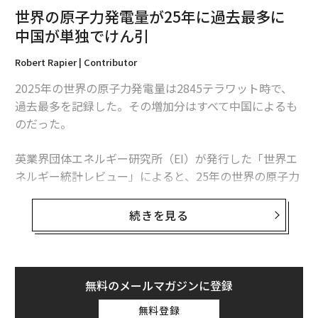
世界の原子力発電量が25年に過去最多に
翻訳・編集＝江戸伸禎
中国が単独でけん引
Robert Rapier | Contributor
2026年9月号発売中
2025年の世界の原子力発電量は2845テラワット時で、
過去最多を記録した。その増加分はすべて中国によるも
のだった。
最新号の購入はこちらから
英業界団体エネルギー研究所（EI）が発行した「世界エ
メンバーシップに登録する
ネルギー統計レビュー」によると、25年の世界の原子力
発電量は前年比1.3％、30テラワット時増加した。中国
の増加分は34テラワット時を超えたため、同国を除け
続きを見る
ば、世界の原子力発電量は減少したことになる。
関連記事
この数字は「世界的な原子力ルネッサンス」という大ま
かな主張より、業界の実情をより的確に捉えている。原
ロシアによるウクライナへの長距離ドローン攻撃が激増 中国製も使い始
無料のメールマガジンに登録
めた可能性
子力発電量は増加しているものの、拡大は特定の国に集
無料登録
中している。米国は引き続き世界最多の原子力発電所を