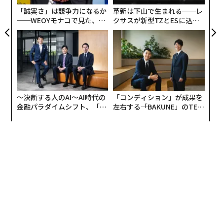
e missile was used…
「誠実さ」は競争力になるか
革新は下山で生まれる──レ
pic.twitter.com/9696yt7FcY
──WEOYモナコで見た、く
クサスが新型TZとESに込め
— Special Kherson Cat 🐈🇺🇦 (@bayraktar_1lov
ら寿司の経営哲学
た「DISCOVER」の哲学
e)
October 9, 2024
シャヘドはイラン企業のシャヘド航空産業によって開発
されたプロペラ駆動、衛星誘導、重量200kgの徘徊弾薬
で、ロシアがウクライナの都市に対する遠距離攻撃に用
〜決断する人のAI〜AI時代の
「コンディション」が成果を
いている主要な兵器のひとつになっている。ウクライナ
金融パラダイムシフト、「超
左右する――「BAKUNE」のTEN
政府は9月中旬、ロシアが戦争拡大以来ウクライナに向
個別化」の核心 【MUFG×ウ
TIALが支える「挑戦者の明
けて発射したシャヘドは累計で8000機あまりにのぼると
ェルスナビ×PwC】
日」
報告している。