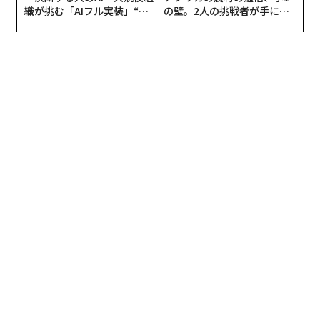
の171テラワット時から25年には485テラワット時へと
織が挑む「AIフル実装」“使
の壁。2人の挑戦者が手にし
う”企業から“動く”企業へ【N
た「次なる武器」
増加した。
連載
TTドコモビジネス×PwC】
Updates：ウクライナ情勢
中国を除くと、25年の世界の原子力発電量は10年前と比
べて約44テラワット時減少した。これは世界記録を否定
するものではないが、世界の原子力発電量がいかに一国
連載一覧
の成長に左右されるようになったかを示している。
首位の米国に急速に迫る中国
advertisement
25年の米国の原子力発電量は826テラワット時で、世界
全体の29％を占めた。これは世界最大で、中国の原子力
発電量を70％近く上回った。中国は485テラワット時で2
位となり、世界全体の17.1％を占めた。これに続き、フ
ランスは390テラワット時で世界全体の13.7％を占め
た。
ロシアは219テラワット時、韓国は185テラワット時、日