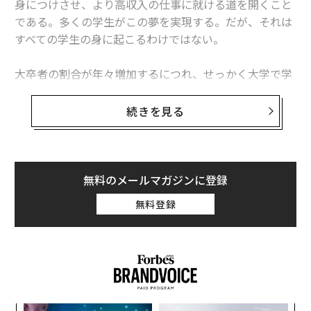
身につけさせ、より高収入の仕事に就ける道を開くこと
である。多くの学生がこの夢を実現する。だが、それは
着信はないのに震えた気がする、スマホが引き起こす幻覚症状「幻想振動
すべての学生の身に起こるわけではない。
症候群」
人生の約6年8カ月を費やす「ソーシャルメディアへの執着」から脱するた
大卒者の割合が年々増加するにつれ、せっかく大学で学
めには
んだにもかかわらず、従来は大学教育を受けていない
人々が従事していた職業にしか就けず、給与額も低いま
中高生の「スマホ断ち」を支援する米新興Yondrの挑戦
続きを見る
まという卒業生が増えている。
SNSにタバコと同じ「警告文」を、米公衆衛生トップが提言
この傾向は、米国勢調査局が毎年実施している「
スマートフォン
大学
アメリカ
教育
研究/研究結果
米地域社会調査（ACS）
」2023年版のデータでも浮き彫
無料のメールマガジンに登録
タグ：
りになった。
大学生
学習/勉強
無料登録
advertisement