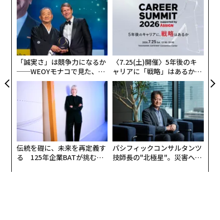
果を
A
EN
顧客
明
pa
〜
な
織
う
T
「誠実さ」は競争力になるか
〈7.25(土)開催〉5年後のキ
──WEOYモナコで見た、く
ャリアに「戦略」はあるか。
ら寿司の経営哲学
トップエグゼクティブのキャ
リアに触れる1日│CAREER S
UMMIT 2026
伝統を礎に、未来を再定義す
パシフィックコンサルタンツ
る 125年企業BATが挑むス
技師長の"北極星"。災害への
モークレスな未来
無力感を乗り越え見つけた、
防災一筋20年の答え