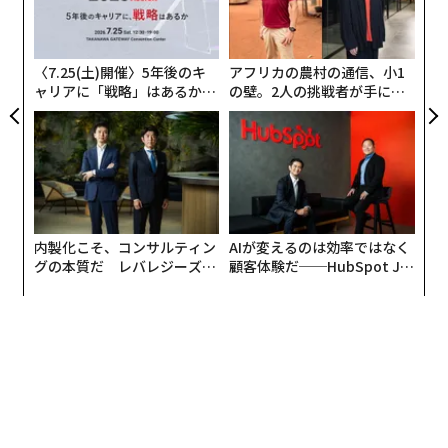
ェ
3
C
る
〈7.25(土)開催〉5年後のキ
アフリカの農村の通信、小1
ャリアに「戦略」はあるか。
の壁。2人の挑戦者が手にし
トップエグゼクティブのキャ
た「次なる武器」
リアに触れる1日│CAREER S
UMMIT 2026
内製化こそ、コンサルティン
AIが変えるのは効率ではなく
グの本質だ レバレジーズが
顧客体験だ──HubSpot Ja
実践する、次世代ファームの
panが語る「Grow Better」
全貌
な組織のつくり方