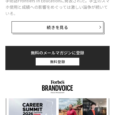
学術誌Frontiers in Educationに発表された。学生のスマ
ホ使用と成績への影響をめぐっては激しい論争が続いて
いる。
この最新研究では、米中西部の大学で1学期間にわた
続きを見る
り、平均21人の学部生が出席する講義22回分のデータを
収集した。
学生を大きく2つに分け、一方には講義中にそれぞれ1分
無料のメールマガジンに登録
間、2分間、4分間の「テクノロジー休憩」を与えて、そ
無料登録
の間は各自のスマホを自由に使用してよいものとした。
対照群の学生には、同じく1分間、2分間、4分間の「質
問休憩」を与え、その間スマホの使用は許可しないが、
自由に質問することを奨励した。
るか
〜
、く
金
個
「