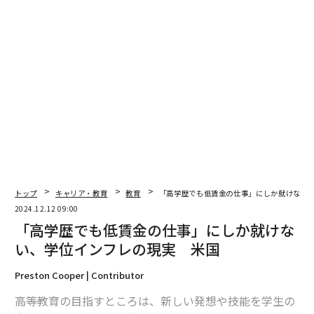
翻訳・編集＝荻原藤緒
2026年9月号発売中
最新号の購入はこちらから
トップ
キャリア・教育
教育
「高学歴でも低賃金の仕事」にしか就けない
メンバーシップに登録する
2024.12.12 09:00
「高学歴でも低賃金の仕事」にしか就けな
い、学位インフレの現実 米国
Preston Cooper | Contributor
関連記事
高等教育の目指すところは、新しい発想や技能を学生の
米国で広がる「学校でのスマホ使用」禁止、カリフォルニア州でも