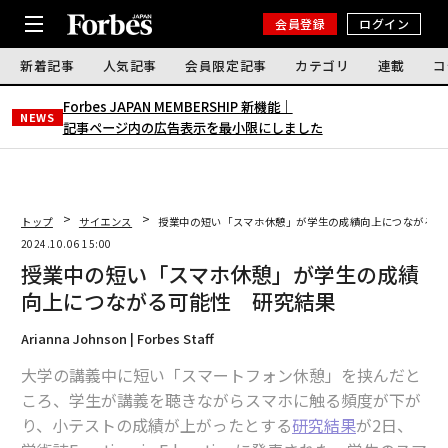
会員登録
ログイン
新着記事
人気記事
会員限定記事
カテゴリ
連載
コ
Forbes JAPAN MEMBERSHIP 新機能｜
NEWS
記事ページ内の広告表示を最小限にしました
トップ
サイエンス
授業中の短い「スマホ休憩」が学生の成績向上につながる可
2024.10.06 15:00
授業中の短い「スマホ休憩」が学生の成績
向上につながる可能性 研究結果
Arianna Johnson | Forbes Staff
大学の講義中に短い「スマートフォン休憩」を挟んだと
ころ、学生が講義を聴きながらスマホに触る頻度が下が
り、小テストの成績が上がったとする
研究結果
が2日、