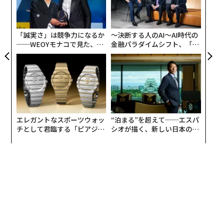
3日に発表されたミッション最新情報の中で「この『シ
リア
顧客
UM
マウマ石』が何である可能性があるかをめぐって、イン
pa
ターネット上ではすぐさま憶測が飛び交ったので、いろ
な
「誠実さ」は競争力になるか
〜決断する人のAI〜AI時代の
いろな説をおもしろく読ませてもらった」と
記している
──WEOYモナコで見た、く
金融パラダイムシフト、「超
。宇宙生物学者のナタリー・カブロルは、岩石の画像を
ら寿司の経営哲学
個別化」の核心 【MUFG×ウ
X（旧ツイッター）で共有し、「これは大騒動に発展し
ェルスナビ×PwC】
そうだ！」と述べている。コメント欄では、花崗岩、片
麻岩、大理石や他の地球で見られるよく知られた岩石に
どのように類似しているかをめぐる議論が巻き起こっ
た。
エレガントなスポーツウォッ
“泊まる”を超えて──エスパ
チとして君臨する「ピアジ
シオが描く、新しい日本のラ
😁🤩 Now in true colors! We are on for a wild rid
ェ」ポロの魅力
グジュアリー（前編）
e with this one!
pic.twitter.com/6cXdUbtJD4
— Nathalie A. Cabrol (@shasta721)
September 15, 2024
クリダラスは、この岩石を調査している科学チームから
の見解をいくつか共有している。「この岩石は、ジェゼ