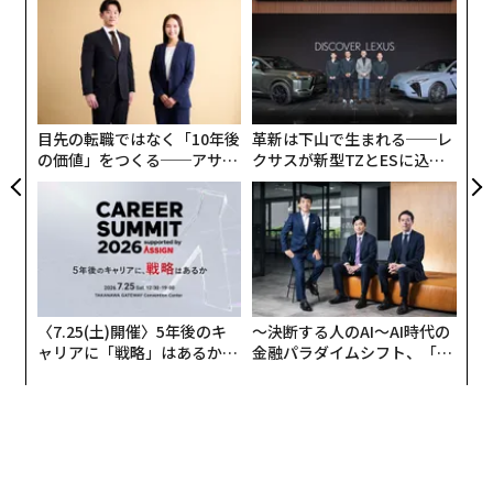
模組
“
2026年9月号発売中
“使
オ
【N
ジ
挑
C】
よっ
最新号の購入はこちらから
PA
目先の転職ではなく「10年後
革新は下山で生まれる──レ
メンバーシップに登録する
の価値」をつくる──アサイ
クサスが新型TZとESに込め
ンの長期伴走型支援とは
た「DISCOVER」の哲学
関連記事
NASAの火星探査車、クレーターの縁を登る壮大な旅へ
〈7.25(土)開催〉5年後のキ
〜決断する人のAI〜AI時代の
ャリアに「戦略」はあるか。
金融パラダイムシフト、「超
火星の内部構造の探査を目的としたNASAの着陸探査機インサイト（InSight）と火星地下の断面を描いた想像図
トップエグゼクティブのキャ
個別化」の核心 【MUFG×ウ
火星で古代の「生命の存在」を示唆する岩石発見、しかしさらなる研究が
（IPGP/Nicolas Sarter）
リアに触れる1日│CAREER S
ェルスナビ×PwC】
必要 NASA
水は火星の地表から深さ11.5～20kmの範囲に位置する
UMMIT 2026
ことがデータから示唆され、既存の技術では採取できな
今年最大のスーパームーンが昇り、オリオン座流星群が極大を迎える10月
い可能性が高いため、未来の火星植民地ではほとんど利
の夜空
用できないと思われると、研究チームは指摘している。