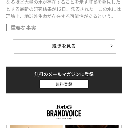
なるほど大量の水が存在することを示す証拠を発見した
とする最新の研究結果が12日、発表された。この水には
理論上、地球外生命が存在する可能性があるという。
重要な事実
米国科学アカデミー紀要に掲載された査読論文による
続きを見る
と、米カリフォルニア大学のバークレー校とサンディエ
ゴ校の研究チームが、火星の地下深くに大量の液体とし
ての水が潜在する証拠を発見した。
無料のメールマガジンに登録
研究チームは、米航空宇宙局（NASA）の着陸探査機Insi
ght（インサイト）が収集した、火星の地震（火震）や
無料登録
火山性の地鳴り、隕石衝突などに起因する地震データ
と、地球の地下にある帯水層や油田の地図作成に用いら
れる岩石物理学の数理モデルを使って、火星の地下深部
に貯水層が存在する証拠を突き止めた。この水は、火星
翻訳＝河原稔
の地下深くにある地殻の小さな割れ目や隙穴の中にあ
る。