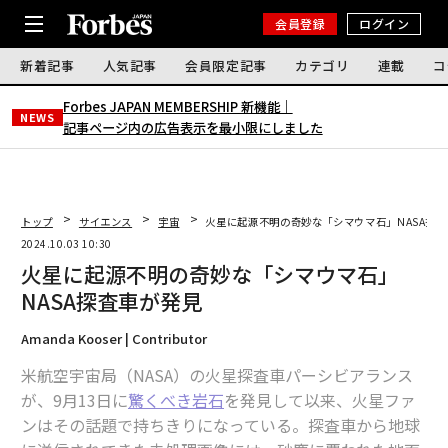
会員登録
ログイン
新着記事
人気記事
会員限定記事
カテゴリ
連載
コ
Forbes JAPAN MEMBERSHIP 新機能｜
NEWS
記事ページ内の広告表示を最小限にしました
トップ
サイエンス
宇宙
火星に起源不明の奇妙な「シマウマ石」NASA探
2024.10.03 10:30
火星に起源不明の奇妙な「シマウマ石」
NASA探査車が発見
Amanda Kooser | Contributor
米航空宇宙局（NASA）の火星探査車パーシビアランス
が、9月13日に
驚くべき岩石
を発見して以来、火星ファ
ンはその話題で持ちきりになっている。探査車から地球