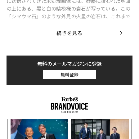
に送信されてきた未処理画像には、砂塵に覆われた地面
の上にある、黒と白の縞模様の岩石が写っている。この
「シマウマ石」のような外見の火星の岩石は、これまで
他に知られていない。研究者はこの奇妙な岩石に関し
て、考えられる説明をいくつか挙げている。
続きを見る
パーシビアランスは現在、ジェゼロクレーターの
縁を登っている
。ここは古代の湖や河川がかつて存在し
ていた領域だ。今回見つかったのは、幅が20cmほどの
無料のメールマガジンに登録
岩石だ。探査車の運用チームは当初、岩石を遠くから発
無料登録
見した後、探査車にコマンドを送信して、より接近した
画像を撮影させた。チームは、グランドキャニオンにあ
る岩峰の名前にちなみ、縞模様の石に「フレイヤ・キャ
ッスル」という愛称をつけた。
周囲の地形とは際立って異なる特徴を持つため、関心を
果を
〈7
集めるのも当然だ。運用チームの一員で、米パデュー大
EN
ャ
学の博士課程学生のアタナシオス・クリダラスは、9月2
明
ト
A