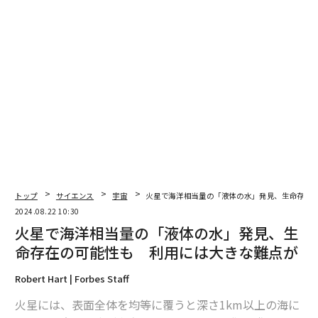
ロ・クレーター内で、そしておそらく火星全体でも、こ
れまでに確認されたどの岩石とも異なるテクスチャー
（色や模様などの表面の様相）を持っている」と、クリ
ダラスは記している。「岩石の化学組成に関してわかっ
ていることは限られているが、初期の解釈は、この縞模
様が火成作用や変成作用で形成された可能性があるとい
うものだ」と、クリダラスは続けた。火成岩は火山活動
に関連する一方、変成岩は、熱、圧力、流体やそれらの
エネルギーの組み合わせによって形成される。
トップ
サイエンス
宇宙
火星で海洋相当量の「液体の水」発見、生命存在
2024.08.22 10:30
火星で海洋相当量の「液体の水」発見、生
命存在の可能性も 利用には大きな難点が
Robert Hart | Forbes Staff
火星には、表面全体を均等に覆うと深さ1km以上の海に