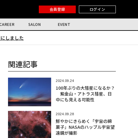
会員登録
ログイン
CAREER
SALON
EVENT
限にしました
関連記事
2024.09.24
100年ぶりの大彗星になるか？
紫金山・アトラス彗星、日
中にも見える可能性
2024.09.28
鮮やかにきらめく「宇宙の綿
菓子」NASAのハッブル宇宙望
遠鏡が撮影