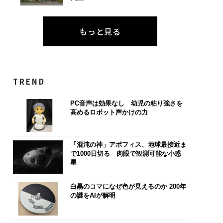
もっと見る
TREND
PC音声は効果なし 幼児の粘り強さを
高めるロボット声かけの力
「混沌の神」アポフィス、地球最接近ま
で1000日切る 肉眼で観測可能な小惑
星
白黒のコマになぜ色が見えるのか 200年
の謎をAIが解明