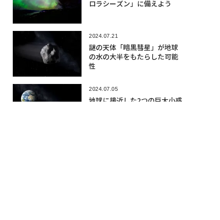
ロラシーズン」に備えよう
2024.07.21
謎の天体「暗黒彗星」が地球
の水の大半をもたらした可能
性
2024.07.05
地球に接近した2つの巨大小惑
星、NASAが画像公開 1つに
衛星を発見
人気記事
2026.08.05
ドローンからロボットが降下、ウク
ライナが世界初の「無人空挺強襲」
を遂行