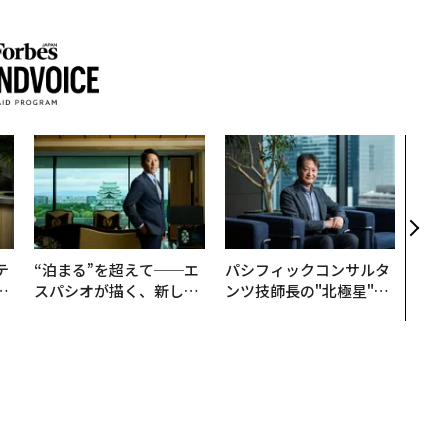
アフ
小1
手に
テ
“泊まる”を超えて──エ
パシフィックコンサルタ
レ
スパシオが描く、新しい
ンツ技師長の"北極星"。
世
日本のラグジュアリー
災害への無力感を乗り越
（前編）
え見つけた、防災一筋20
年の答え