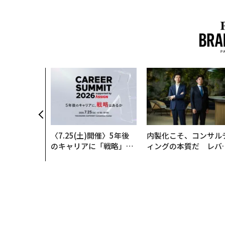
〈7.25(土)開催〉5年後
内製化こそ、コンサル
のキャリアに「戦略」は
ィングの本質だ レバ
あるか。トップエグゼク
ジーズが実践する、次
ティブのキャリアに触れ
代ファームの全貌
る1日│CAREER SUMMI
T 2026