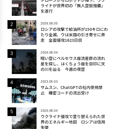
ライナが世界初の「無人空挺強襲」
を遂行
2026.08.05
ロシアの攻撃で給油所が150キロにわ
たり全滅、ウは米国の引き寄せに奔
走 全面侵攻1623日目
2026.08.04
暗い空にペルセウス座流星群の流れ
星を探し、はくちょう座を目印に天
の川を辿る 今週の夜空
2023.05.03
サムスン、ChatGPTの社内使用禁
止 機密コードの流出受け
2026.08.04
ウクライナ侵攻で塗り替えられた世
界のエネルギー地図 ロシアは信用
失墜