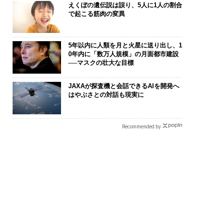
えくぼの遺伝説は誤り、5人に1人の割合
で起こる筋肉の変異
5年以内に人類を月と火星に送り出し、1
0年内に「数万人規模」の月面都市建設
──マスクの壮大な目標
リカの農村の通信、
目先の転職ではなく「10
〜決断する人のA
の壁。2人の挑戦者が
年後の価値」をつくる─
代の金融パラ
JAXAが探査機と会話できるAIを開発へ
した「次なる武器」
─アサインの長期伴走型
ト、「超個別
はやぶさとの対話も現実に
支援とは
【MUFG×ウ
×PwC】
Recommended by