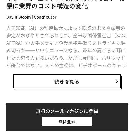
景に業界のコスト構造の変化
David Bloom | Contributor
人工知能（AI）の利用拡大によって職業の未来や雇用の
安定がおびやかされるとして、全米映画俳優組合（SAG-
AFTRA）が大手メディア企業を相手取りストライキに踏
み切った──というニュースなら、昨年の夏ごろに耳に
したと思う人も多いだろう。ただし今回は、ハリウッド
が舞台ではない。ストの主役は、ビデオゲームのキャラ
クターに命を吹き込む声優たちだ。
続きを見る
SAG-AFTRAに加入する声優たちは、AIで複製された声が
ゲームに採用されることで仕事が奪われると訴え、7月2
6日午前0時1分にスト入りした。組合側の交渉責任者で
あるSAG-AFTRA全国事務局長のダンカン・クラブツリ
無料のメールマガジンに登録
ー・アイルランドは、次のように説明している。
無料登録
「ビデオゲーム業界は年間数十億ドルの利益を生み出し