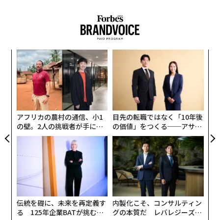
ている。その成功の原動力は、ゲームを設計・制作する
クリエイティブな人々だ。この中には、記憶に残る愛す
べきゲームキャラクターに命を吹き込むSAG-AFTRAの仲
間たちも含まれる。彼らには映画、テレビ、配信、音楽
パ
の各業界で活躍する演者と同じく、基本的な保護を受け
技
る権利があり、この権利の行使を求めている。すなわ
無
A
ち、公正な報酬と、AIによる自分たちの顔、声、身体の
防
顧客
利用に対するインフォームド・コンセントの権利であ
pa
る」
な
アフリカの農村の通信、小1
目先の転職ではなく「10年後
の壁。2人の挑戦者が手にし
の価値」をつくる──アサイ
た「次なる武器」
ンの長期伴走型支援とは
伝統を礎に、未来を再定義す
内製化こそ、コンサルティン
る 125年企業BATが挑むス
グの本質だ レバレジーズが