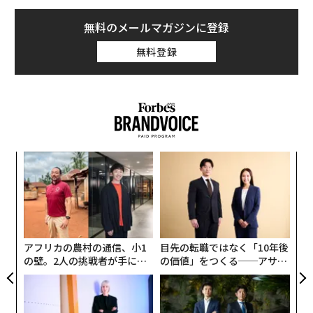
無料のメールマガジンに登録
無料登録
パ
技
無
A
防
顧客
pa
な
アフリカの農村の通信、小1
目先の転職ではなく「10年後
の壁。2人の挑戦者が手にし
の価値」をつくる──アサイ
た「次なる武器」
ンの長期伴走型支援とは