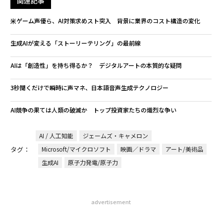
関連記事
米ゲーム声優ら、AI対策求めスト突入 背景に業界のコスト構造の変化
生成AIが変える「ストーリーテリング」の最前線
AIは「創造性」を持ち得るか？ デジタルアートの本質的な疑問
3秒聞くだけで瞬時に声マネ、日本語音声生成テクノロジー
AI競争の果ては人類の破滅か トップ投資家たちの熾烈な争い
AI / 人工知能
ジェームズ・キャメロン
タグ：
Microsoft/マイクロソフト
映画／ドラマ
アート/美術品
生成AI
原子力発電/原子力
advertisement