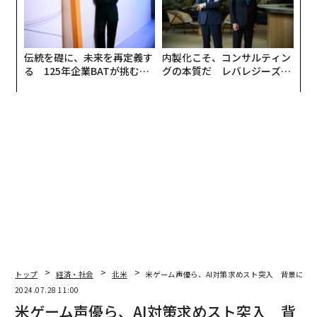
伝統を礎に、未来を再定義す
内製化こそ、コンサルティン
る 125年企業BATが挑むス
グの本質だ レバレジーズが
モークレスな未来
実践する、次世代ファームの
全貌
トップ
経済・社会
北米
米ゲーム声優ら、AI対策求めスト突入 背景に業
2024.07.28 11:00
米ゲーム声優ら、AI対策求めスト突入 背