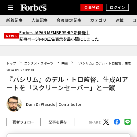
会員登録
ログイン
新着記事
人気記事
会員限定記事
カテゴリ
連載
コ
Forbes JAPAN MEMBERSHIP 新機能｜
NEWS
記事ページ内の広告表示を最小限にしました
トップ
エンタメ・スポーツ
映画
『パシリム』のデル・トロ監督、生成AI
2024.09.27 09:30
『パシリム』のデル・トロ監督、生成AIア
ートを「スクリーンセーバー」と一蹴
Dani Di Placido | Contributor
著者フォロー
記事を保存