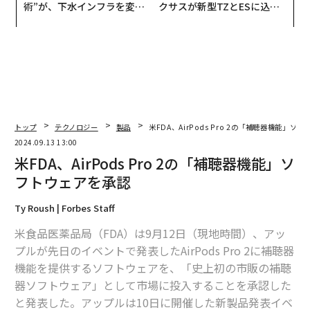
術”が、下水インフラを変え
クサスが新型TZとESに込め
たのか──産総研×月島JFE
た「DISCOVER」の哲学
アクアソリューションの10年
トップ
テクノロジー
製品
米FDA、AirPods Pro 2の「補聴器機能」ソ
2024.09.13 13:00
米FDA、AirPods Pro 2の「補聴器機能」ソ
フトウェアを承認
Ty Roush | Forbes Staff
米食品医薬品局（FDA）は9月12日（現地時間）、アッ
プルが先日のイベントで発表したAirPods Pro 2に補聴器
機能を提供するソフトウェアを、「史上初の市販の補聴
器ソフトウェア」として市場に投入することを承認した
と発表した。アップルは10日に開催した新製品発表イベ