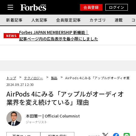
会員登録
ログイン
新着記事
人気記事
会員限定記事
カテゴリ
連載
コ
Forbes JAPAN MEMBERSHIP 新機能｜
NEWS
記事ページ内の広告表示を最小限にしました
トップ
テクノロジー
製品
AirPods 4にみる「アップルがオーディオ業
2024.09.27 12:30
AirPods 4にみる「アップルがオーディオ
業界を変え続けている」理由
本田雅一 | Official Columnist
ジャーナリスト