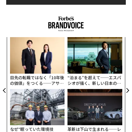
〈7
ャ
ト
挑
リア
よっ
UM
PA
目先の転職ではなく「10年後
“泊まる”を超えて──エスパ
の価値」をつくる──アサイ
シオが描く、新しい日本のラ
ンの長期伴走型支援とは
グジュアリー（前編）
なぜ“眠っていた環境技
革新は下山で生まれる──レ