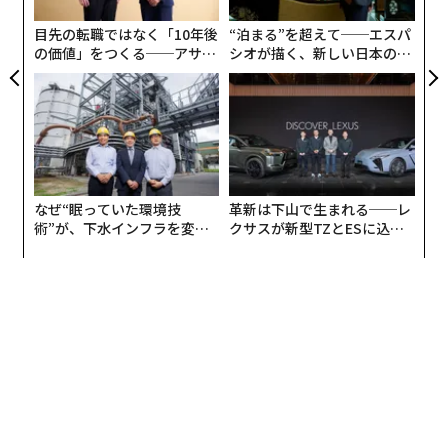
PA
目先の転職ではなく「10年後
“泊まる”を超えて──エスパ
の価値」をつくる──アサイ
シオが描く、新しい日本のラ
ンの長期伴走型支援とは
グジュアリー（前編）
なぜ“眠っていた環境技
革新は下山で生まれる──レ
術”が、下水インフラを変え
クサスが新型TZとESに込め
たのか──産総研×月島JFE
た「DISCOVER」の哲学
アクアソリューションの10年