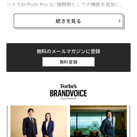
ントでAirPods Pro 2に補聴器としての機能を追加し、
人々の聴覚の健康をサポートすると述べていた。
続きを見る
アップルのこのソフトウェアは、AirPods Pro 2にインス
トールすることで、18歳以上の軽度から中等度の聴力障
害を持つ人々のために音を増幅するものだという。同社
は、9日のイベントでAirPods Pro 2が、リアルタイムで
無料のメールマガジンに登録
声や周囲の音を増幅するためのソフトウェアアップデー
無料登録
トを通じて、市販の補聴器と同様な機能を持つようにな
ると述べていた。
アップルは、この機能を秋のアップデートで提供する予
定だという。
〈7
ャ
ト
挑
リア
よっ
UM