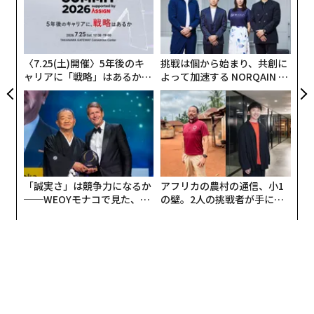
個
生活の中に自然に馴染む設計コンセプト
「
ェ
3
初めてのAirPodsが登場した時、左右の耳に白い細長い
C
る
デバイスが装着されているのを見て、極めて不自然に感
〈7.25(土)開催〉5年後のキ
挑戦は個から始まり、共創に
じた人は多かったようだ。日本では耳から「うどん」が
ャリアに「戦略」はあるか。
よって加速する NORQAIN JA
出ている、海外では耳から「パスタ」が出ているといっ
トップエグゼクティブのキャ
PAN 特別座談会
リアに触れる1日│CAREER S
た表現が使われたほどだ。
UMMIT 2026
アップルがAirPodsで目指したのは、音楽を聴くためだ
けのデバイスではなく、常に生活の中で装着しておきな
がら、iPhoneと連携して聴覚を通じた新しいエンターテ
「誠実さ」は競争力になるか
アフリカの農村の通信、小1
インメントやコミュニケーションのスタイルを確立する
──WEOYモナコで見た、く
の壁。2人の挑戦者が手にし
ことだった。
ら寿司の経営哲学
た「次なる武器」
そのために左右完全独立したワイヤレス技術を採用し、
耳の穴を遮蔽しないオープンデザインを採用し、誰もが
簡単に使いこなせるようiPhoneとの密な連携が図られ
た。その後の開発で、着信したメッセージの読み上げ機