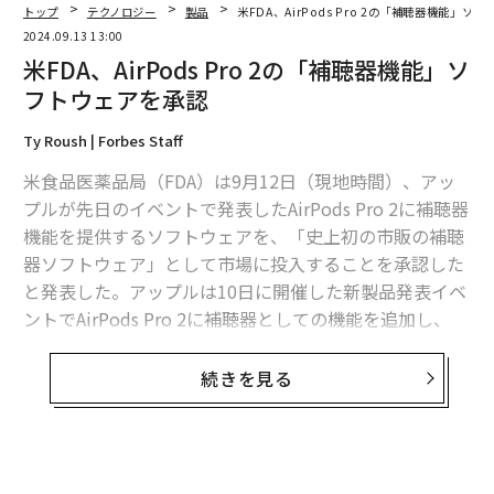
能や、異なるアップルデバイス間でのシームレスな接続
トップ
テクノロジー
製品
米FDA、AirPods Pro 2の「補聴器機能」ソ
など、現在では当たり前のように捉えている利用スタイ
2024.09.13 13:00
ルを提案し続けてきている。
米FDA、AirPods Pro 2の「補聴器機能」ソ
フトウェアを承認
振り返ってみると、彼らが目指していたのは音楽を聴く
ために没入するだけではなく、生活の中の様々な場面
Ty Roush | Forbes Staff
で、スマートフォンとともにオーディオ技術を活用する
米食品医薬品局（FDA）は9月12日（現地時間）、アッ
スタイルを確立しようとすることだった。
プルが先日のイベントで発表したAirPods Pro 2に補聴器
機能を提供するソフトウェアを、「史上初の市販の補聴
厳密に言えばイヤーカフ型のAmbieなど、没入とは逆方
器ソフトウェア」として市場に投入することを承認した
向のコンセプトで作られた製品はあったが、完全ワイヤ
と発表した。アップルは10日に開催した新製品発表イベ
レス化と「iPhoneのユーザインターフェースを聴覚の領
ントでAirPods Pro 2に補聴器としての機能を追加し、
域にまで広げる」コンセプトは、他社に真似のできない
人々の聴覚の健康をサポートすると述べていた。
ものだった。
続きを見る
アップルのこのソフトウェアは、AirPods Pro 2にインス
現在では、開放感のあるフルオープン型のパーソナルオ
トールすることで、18歳以上の軽度から中等度の聴力障
ーディオ機器は珍しい存在ではなく、どころか一つのト
害を持つ人々のために音を増幅するものだという。同社
レンドにもなっているほどだ。
は、9日のイベントでAirPods Pro 2が、リアルタイムで