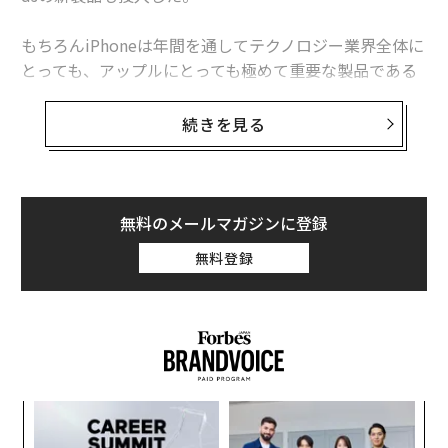
もちろんiPhoneは年間を通してテクノロジー業界全体に
とっても、アップルにとっても極めて重要な製品である
事は間違いない。しかし、実際の新製品を使った中でも
っとも「腑に落ちる」感覚があるかといえば、それはAir
続きを見る
Pods 4だ。
アップルは音楽産業とオーディオ業界に対してテクノロ
ジーを通じて、大きな変革影響与えてきた。完全ワイヤ
無料のメールマガジンに登録
レスイヤホンを初めて製品化し、音楽への没入だけでは
無料登録
なく聴覚を通じたコミュニケーションツールとしての提
案を行い、空間オーディオ技術を音楽と映像作品を楽し
む際に当たり前のものとして定着させた。
アップルはなぜ、オーディオ業界の常識を変え続けるこ
とができているのだろうか。その理由は、この製品を掘
義す
〜
り下げていくと見えてくる。
むス
金