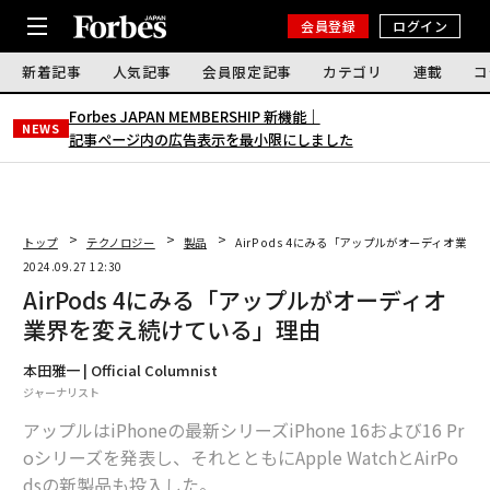
会員登録
ログイン
新着記事
人気記事
会員限定記事
カテゴリ
連載
コ
Forbes JAPAN MEMBERSHIP 新機能｜
NEWS
記事ページ内の広告表示を最小限にしました
トップ
テクノロジー
製品
AirPods 4にみる「アップルがオーディオ業
2024.09.27 12:30
AirPods 4にみる「アップルがオーディオ
業界を変え続けている」理由
本田雅一 | Official Columnist
ジャーナリスト
アップルはiPhoneの最新シリーズiPhone 16および16 Pr
oシリーズを発表し、それとともにApple WatchとAirPo
dsの新製品も投入した。