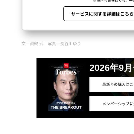
文＝眞鍋 武 写真＝長谷川ゆり
2026年9
最新号の購入はこ
メンバーシップに