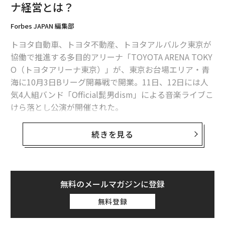
ナ経営とは？
Forbes JAPAN 編集部
トヨタ自動車、トヨタ不動産、トヨタアルバルク東京が
協働で推進する多目的アリーナ「TOYOTA ARENA TOKY
O（トヨタアリーナ東京）」が、東京お台場エリア・青
海に10月3日Bリーグ開幕戦で開業。11日、12日には人
気4人組バンド「Official髭男dism」による音楽ライブこ
けら落とし公演が開催された。
男子プロバスケットボールBリーグB1のアルバルク東京
続きを見る
のホームアリーナで、収容客数は約1万人（音楽興行時
は約8千人）。りんかい線・東京テレポート駅、ゆりか
もめ・青海駅から徒歩4〜5分というアクセスを誇り、初
年度は貸館を含めて稼働率ほぼ100％、150万人程度の集
無料のメールマガジンに登録
客を見込んでいる。
無料登録
周辺地域では、東京都が臨海副都心の新たなランドマー