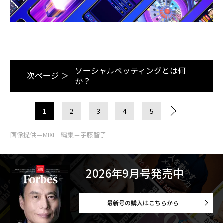
ソーシャルベッティングとは何
次ページ ＞
か？
1
2
3
4
5
画像提供＝MIXI 編集＝宇藤智子
2026年9月号発売中
最新号の購入はこちらから