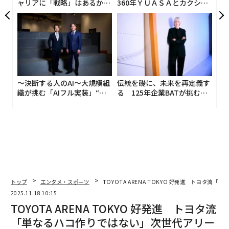
ャリアに「戦略」はあるか。
360年ＹＵＡＳＡとカクシン
トップエグゼクティブのキャ
CEO田尻望が語る、AIを超え
リアに触れる1日│CAREER S
る人の価値
UMMIT 2026
〜決断する人のAI〜大規模組
伝統を礎に、未来を再定義す
織が挑む「AIフル実装」“使
る 125年企業BATが挑むス
う”企業から“動く”企業へ【N
モークレスな未来
TTドコモビジネス×PwC】
トップ
エンタメ・スポーツ
TOYOTA ARENA TOKYO 好発進 トヨタ
2025.11.18 10:15
TOYOTA ARENA TOKYO 好発進 トヨタ流
「単なるハコ作りではない」次世代アリー