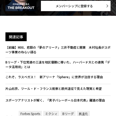
メンバーシップに登録する
関連記事
【前編】MIXI、悲願の「夢のアリーナ」三井不動産と開業 木村社長がスポ
ーツ事業のねらい語る
Bリーグ・下位常連の三遠を地区優勝に導いた、ハーバード大との連携「デ
ータ活用術」とは
これぞ、ラスベガス！ 新アリーナ「Sphere」に世界が注目する理由
片山右京、ツール・ド・フランス視察と欧州遠征で見えた現実と希望
スポーツアナリストが解く、「男子バレーボール日本代表」躍進の理由
Forbes Sports
ミクシィ
Bリーグ
民主化