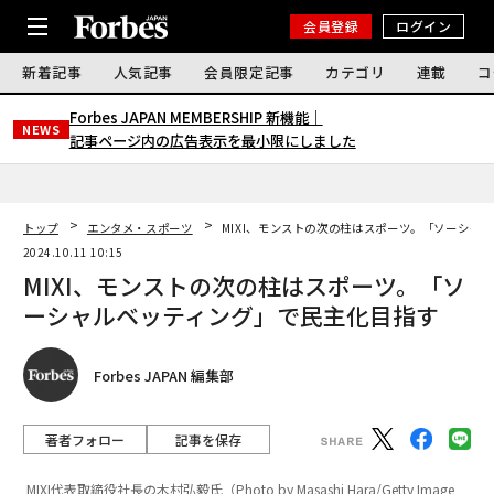
会員登録
ログイン
新着記事
人気記事
会員限定記事
カテゴリ
連載
コ
Forbes JAPAN MEMBERSHIP 新機能｜
NEWS
記事ページ内の広告表示を最小限にしました
トップ
エンタメ・スポーツ
MIXI、モンストの次の柱はスポーツ。「ソーシャ
2024.10.11 10:15
MIXI、モンストの次の柱はスポーツ。「ソ
ーシャルベッティング」で民主化目指す
Forbes JAPAN 編集部
著者フォロー
記事を保存
MIXI代表取締役社⻑の木村弘毅氏（Photo by Masashi Hara/Getty Image