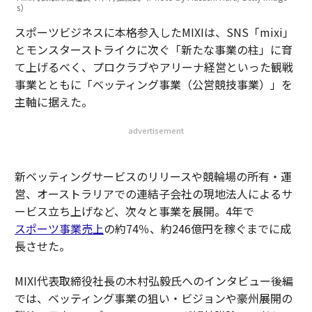
s）
スポーツビジネスに本格参入したMIXIは、SNS「mixi」
とモンスターストライクに次ぐ「新たな事業の柱」に育
て上げるべく、プロクラブやアリーナ経営といった観戦
事業とともに「ベッティング事業（公営競技事業）」を
主軸に据えた。
advertisement
新ベッティングサービスのリリースや競輪場の所有・運
営、オーストラリアでの連結子会社の現地法人によるサ
ービス立ち上げなど、次々と事業を展開。4年で
スポーツ事業売上
の約74％、約246億円を稼ぐまでに成
長させた。
MIXI代表取締役社⻑の木村弘毅氏へのインタビュー後編
では、ベッティング事業の狙い・ビジョンや豪州展開の