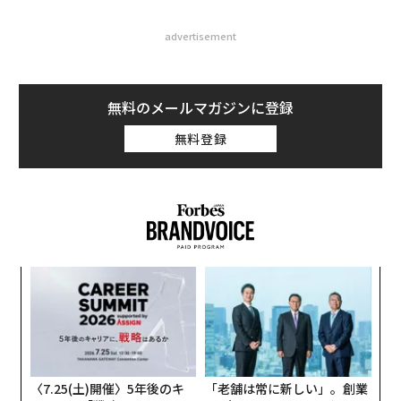
advertisement
無料のメールマガジンに登録
無料登録
内
グ
実
挑
全
よっ
PA
〈7.25(土)開催〉5年後のキ
「老舗は常に新しい」。創業