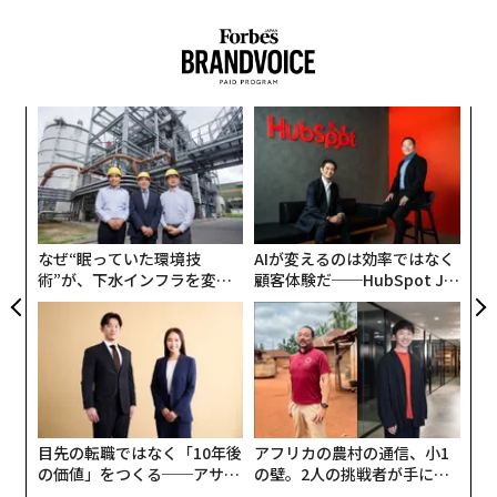
クとして整備を進める世界最大級の噴水「ODAIBAファ
ウンテン（仮称）」（2026年3月完成予定）や、テレビ
朝日が建設中の複合型エンタテインメント施設「TOKYO
DREAM PARK」（2026年3月27日開業）、コナミグルー
「
プの次世代研究開発拠点・複合施設「コナミクリエイテ
3
ィブフロント東京ベイ」（2025年10月末開業）といっ
C
内
た、さらなる再開発も進んでいる。
る
グ
実
第2次安倍内閣の成長戦略「日本再興戦略 2016」で掲げ
全
なぜ“眠っていた環境技
AIが変えるのは効率ではなく
られた「スポーツの成長産業化」の柱として経済産業省
術”が、下水インフラを変え
顧客体験だ──HubSpot Ja
とスポーツ庁が推進してきた「スタジアム・アリーナ改
たのか──産総研×月島JFE
panが語る「Grow Better」
革」や、来シーズンから始まるBリーグの構造改革「B.
アクアソリューションの10年
な組織のつくり方
革新」による、5000席以上かつスイートルーム等を備え
たアリーナの確保を参入条件とした最上位ディビジョン
「B.LEAGUE PREMIER（B.プレミア）」の新設などを背
景とした、全国的なアリーナ建設ラッシュの中、
目先の転職ではなく「10年後
アフリカの農村の通信、小1
2024年に開業したMIXI・三井不動産の共同事業による
の価値」をつくる──アサイ
の壁。2人の挑戦者が手にし
「ららアリーナ東京ベイ」、
ンの長期伴走型支援とは
た「次なる武器」