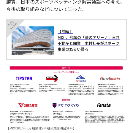
勝算、日本のスポーツベッティング解禁議論への考え、
今後の取り組みなどについて迫った。
SEE
ALSO
【前編】
MIXI、悲願の「夢のアリーナ」三井
不動産と開業 木村社長がスポーツ
事業のねらい語る
【MIXI 2025年3月期第1四半期決算説明会資料】