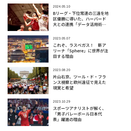
2024.05.10
Bリーグ・下位常連の三遠を地
区優勝に導いた、ハーバード
大との連携「データ活用術」
とは
2023.05.07
これぞ、ラスベガス！ 新ア
リーナ「Sphere」に世界が注
目する理由
2023.08.20
片山右京、ツール・ド・フラ
ンス視察と欧州遠征で見えた
現実と希望
2023.10.29
スポーツアナリストが解く、
「男子バレーボール日本代
表」躍進の理由