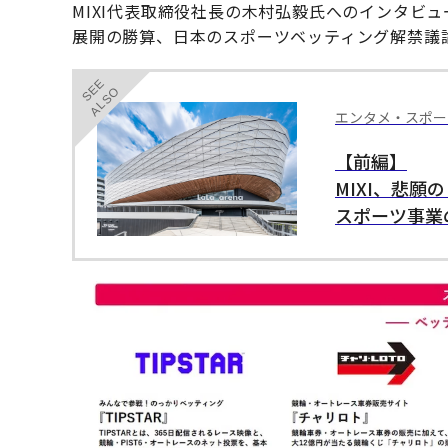
MIXI代表取締役社⻑の木村弘毅氏へのインタビ
展開の勝算、日本のスポーツベッティング解禁議
SEE
ALSO
エンタメ・スポー
【前編】
MIXI、悲
スポーツ事業