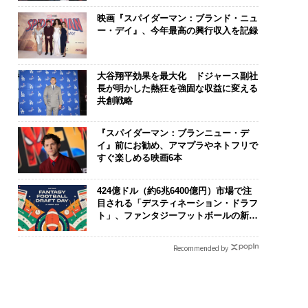
映画『スパイダーマン：ブランド・ニュ
ー・デイ』、今年最高の興行収入を記録
大谷翔平効果を最大化 ドジャース副社
長が明かした熱狂を強固な収益に変える
共創戦略
『スパイダーマン：ブランニュー・デ
イ』前にお勧め、アマプラやネトフリで
すぐ楽しめる映画6本
424億ドル（約6兆6400億円）市場で注
目される「デスティネーション・ドラフ
ト」、ファンタジーフットボールの新潮
流
Recommended by