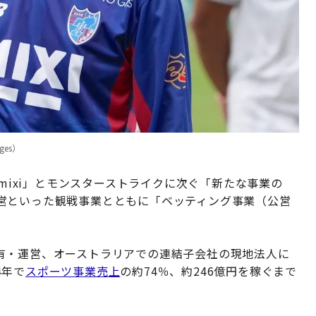
ges）
「mixi」とモンスターストライクに次ぐ「新たな事業の
営といった観戦事業とともに「ベッティング事業（公営
有・運営、オーストラリアでの連結子会社の現地法人に
4年で
スポーツ事業売上
の約74％、約246億円を稼ぐまで