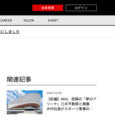
会員登録
ログイン
CAREER
SALON
EVENT
限にしました
関連記事
2024.10.04
【前編】MIXI、悲願の「夢のア
リーナ」三井不動産と開業
木村社長がスポーツ事業のね
らい語る