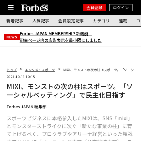
会員登録
ログイン
新着記事
人気記事
会員限定記事
カテゴリ
連載
コ
Forbes JAPAN MEMBERSHIP 新機能｜
NEWS
記事ページ内の広告表示を最小限にしました
トップ
エンタメ・スポーツ
MIXI、モンストの次の柱はスポーツ。「ソーシャ
2024.10.11 10:15
MIXI、モンストの次の柱はスポーツ。「ソ
ーシャルベッティング」で民主化目指す
Forbes JAPAN 編集部
スポーツビジネスに本格参入したMIXIは、SNS「mixi」
とモンスターストライクに次ぐ「新たな事業の柱」に育
て上げるべく、プロクラブやアリーナ経営といった観戦