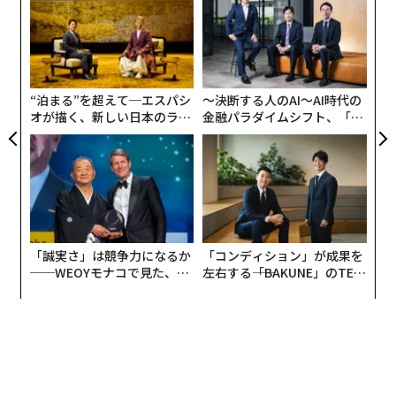
シ
中でも「競輪」は、管轄省庁で言うと経済産業省なんで
SEE
ALSO
グ
すけど、DX（デジタルトランスフォーメーション）さえ
目
の
進んでいけば、もっと若い人たちにも楽しんでもらえる
東京2020とは何が違う？ エスタン
ン
ゲ会長に聞く「パリ五輪とD&I」
ものになるんじゃないかという強い課題意識をお持ちで
“泊まる”を超えて─エスパシ
〜決断する人のAI〜AI時代の
した。
オが描く、新しい日本のラグ
金融パラダイムシフト、「超
ジュアリー（中編）
個別化」の核心 【MUFG×ウ
私たちが参入する前の客層をみると、平均年齢が50〜60
ェルスナビ×PwC】
代で男性比率が約9割でしたが、若者をターゲットに開
発した「TIPSTAR」ユーザーのコア年齢層は30〜40代で
2024年7月26日午後7時30分（日本時間27日午前2時半）
女性比率も上がっています。まだ発展途上ではあります
から始まったパリ五輪開会式はまさに革新的であった。
が、一定の課題解決にはつながっているのではないかと
考えています。
「誠実さ」は競争力になるか
「コンディション」が成果を
数年前、開会式がセーヌ川で行われると発表された時、
──WEOYモナコで見た、く
左右する――「BAKUNE」のTEN
それは大きな希望を抱かせた。これまで一度もスタジア
ら寿司の経営哲学
TIALが支える「挑戦者の明
事業としても、TIPSTARは2024年3月期に通期黒字化を
ムの外へ出たことがなかった夏季オリンピックの開会式
日」
達成しました。引き続き、SNSやスマホゲームのノウハ
が、フランスの「母なる川」で開かれるというのだ。
ウを活かした「ソーシャルベッティング」の機能の磨き
込みを行ない、大きな成⾧を目指しています。
コロナ禍のため無観客で開催された東京五輪2020も北京
冬季五輪2022でも果たす事のできなかった何かがある。