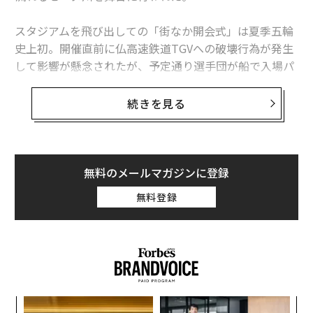
公営競技の収益は、それこそ公益的に様々なところで富
スタジアムを飛び出しての「街なか開会式」は夏季五輪
の再分配が行なわれているんですよね。戦後からカルチ
史上初。開催直前に仏高速鉄道TGVへの破壊行為が発生
ャーとして根付いていて、今だと7兆円超の収益をあ
して影響が懸念されたが、予定通り選手団が船で入場パ
げ、日本の大きな財源になっていると。
レードし、4時間にわたって息つく暇もないほど繰り広
げられたユニークで華やかな演出が人々を魅了した。
続きを見る
これは公営競技から学ぶことはたくさんあるだろうと、
参入することにしました。
パリ2024は、過去カヌー競技で金メダルを3度獲得して
いるオリンピアンのトニー・エスタンゲ組織委員会会長
を中心に、広く開かれた「新しい時代のオリンピック」
無料のメールマガジンに登録
を目指し、インクルーシブかつサステナブルな大会をコ
無料登録
ンセプトに掲げて計画準備が進められてきた。
その最大の象徴ともいえる開会式について、元JOC（日
本オリンピック委員会）参事で現在もオリンピックの理
念を説き続ける、五輪アナリストの春日良一氏に訊い
た。
競輪事業の運営体制【MIXI 2025年3月期第1四半期決算説明会資料】
“