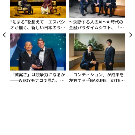
の
ン
“泊まる”を超えて─エスパシ
〜決断する人のAI〜AI時代の
オが描く、新しい日本のラグ
金融パラダイムシフト、「超
ジュアリー（中編）
個別化」の核心 【MUFG×ウ
ェルスナビ×PwC】
「誠実さ」は競争力になるか
「コンディション」が成果を
【MIXI 2025年3月期第1四半期決算説明会資料】
──WEOYモナコで見た、く
左右する――「BAKUNE」のTEN
ら寿司の経営哲学
TIALが支える「挑戦者の明
目指すはスポーツの民主化。「ソーシャルベッ
日」
ティング」で富の再分配を実現
──プロスポーツクラブの経営に乗り出した2019年に、
競輪・オートレース車券販売サイト『チャリロト』運営
のチャリ・ロト、競馬総合情報メディア『netkeiba』
運営のネットドリーマーズを子会社化し、公営競技事業