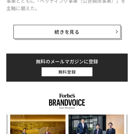
事業とともに「ベッティング事業（公営競技事業）」を
主軸に据えた。
新ベッティングサービスのリリースや競輪場の所有・運
営、オーストラリアでの連結子会社の現地法人によるサ
続きを見る
ービス立ち上げなど、次々と事業を展開。4年で
スポーツ事業売上
の約74％、約246億円を稼ぐまでに成
長させた。
無料のメールマガジンに登録
MIXI代表取締役社⻑の木村弘毅氏へのインタビュー後編
無料登録
では、ベッティング事業の狙い・ビジョンや豪州展開の
勝算、日本のスポーツベッティング解禁議論への考え、
今後の取り組みなどについて迫った。
SEE
ALSO
【前編】
“
MIXI、悲願の「夢のアリーナ」三井
シ
不動産と開業 木村社長がスポーツ
グ
事業のねらい語る
目