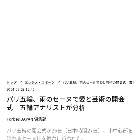
にも進出されました。
スマホゲームのノウハウを活かしてエンタメ性を高めた
共遊型スポーツベッティングサービス「TIPSTAR」のリ
リースや競輪場の所有・運営などに着手されました。狙
いと経緯を教えてください
。
木村：
スポーツ事業を構想した当初から、スポーツベッ
ティングに強い興味関心がありました。
スポーツの民主化を目指すうえで、お金を出せる人が出
トップ
エンタメ・スポーツ
パリ五輪、雨のセーヌで愛と芸術の開会式 五輪ア
して、それを財源として、多くの人々がアクセスできる
2024.07.29 12:45
ものにしていくといった「富の再分配」を民間主導でや
パリ五輪、雨のセーヌで愛と芸術の開会
っているのがイギリスやアメリカのモデルで、それを日
式 五輪アナリストが分析
本型でやりたいという想いがありました。
Forbes JAPAN 編集部
そして、実はすでにそれができているのが公営競技でし
パリ五輪の開会式が26日（日本時間27日）、市中心部を
た。
流れるセーヌ川を舞台に行われた。