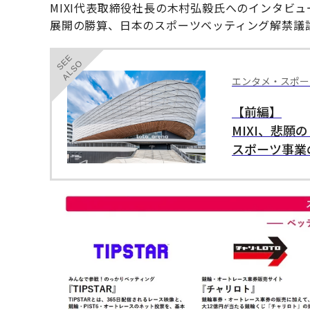
MIXI代表取締役社⻑の木村弘毅氏へのインタビ
展開の勝算、日本のスポーツベッティング解禁議
SEE
ALSO
エンタメ・スポー
【前編】
MIXI、悲
スポーツ事業