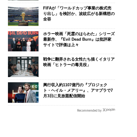
FIFAが「ワールドカップ事業の株式売
り出し」を検討か、波紋広がる新構想の
全容
ホラー映画「死霊のはらわた」シリーズ
最新作、『Evil Dead Burn』は批評家
サイトで評価は上々
戦争に翻弄される女性たち描くイタリア
映画「ヒトラーの毒見役」
興行収入約1107億円の『プロジェク
ト・ヘイル・メアリー』、アマプラで7
月3日に見放題配信開始
Recommended by