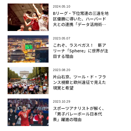
2024.05.10
Bリーグ・下位常連の三遠を地
区優勝に導いた、ハーバード
大との連携「データ活用術」
とは
2023.05.07
これぞ、ラスベガス！ 新ア
リーナ「Sphere」に世界が注
目する理由
2023.08.20
片山右京、ツール・ド・フラ
ンス視察と欧州遠征で見えた
現実と希望
2023.10.29
スポーツアナリストが解く、
「男子バレーボール日本代
表」躍進の理由