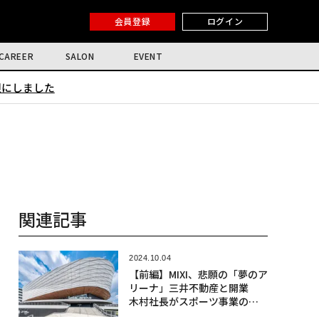
会員登録
ログイン
CAREER
SALON
EVENT
限にしました
関連記事
2024.10.04
【前編】MIXI、悲願の「夢のア
リーナ」三井不動産と開業
木村社長がスポーツ事業のね
らい語る