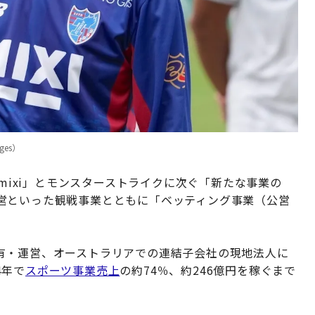
ges）
「mixi」とモンスターストライクに次ぐ「新たな事業の
営といった観戦事業とともに「ベッティング事業（公営
有・運営、オーストラリアでの連結子会社の現地法人に
4年で
スポーツ事業売上
の約74％、約246億円を稼ぐまで