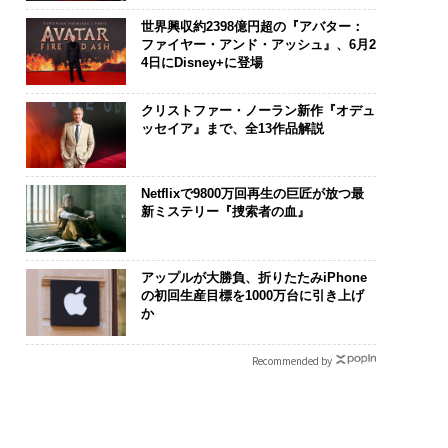
世界興収約2398億円超の『アバター：
ファイヤー・アンド・アッシュ』、6月2
4日にDisney+に登場
クリストファー・ノーラン新作『オデュ
ッセイア』まで、全13作品解説
Netflixで9800万回再生の巨匠が放つ最
新ミステリー『捜索者の血』
アップルが大勝負、折りたたみiPhone
の初回生産目標を1000万台に引き上げ
か
Recommended by