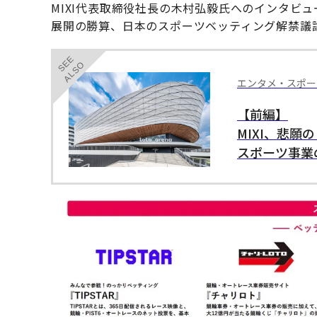
MIXI代表取締役社⻑の木村弘毅氏へのインタビ
展開の勝算、日本のスポーツベッティング解禁議
SEE
ALSO
エンタメ・スポー
【前編】
MIXI、悲
スポーツ事業