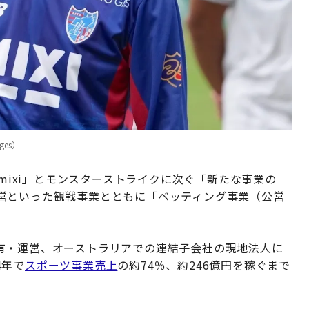
ges）
「mixi」とモンスターストライクに次ぐ「新たな事業の
営といった観戦事業とともに「ベッティング事業（公営
有・運営、オーストラリアでの連結子会社の現地法人に
4年で
スポーツ事業売上
の約74％、約246億円を稼ぐまで