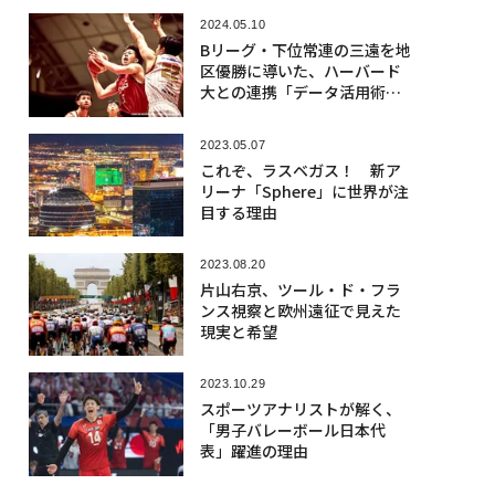
2024.05.10
Bリーグ・下位常連の三遠を地
区優勝に導いた、ハーバード
大との連携「データ活用術」
とは
2023.05.07
これぞ、ラスベガス！ 新ア
リーナ「Sphere」に世界が注
目する理由
2023.08.20
片山右京、ツール・ド・フラ
ンス視察と欧州遠征で見えた
現実と希望
2023.10.29
スポーツアナリストが解く、
「男子バレーボール日本代
表」躍進の理由