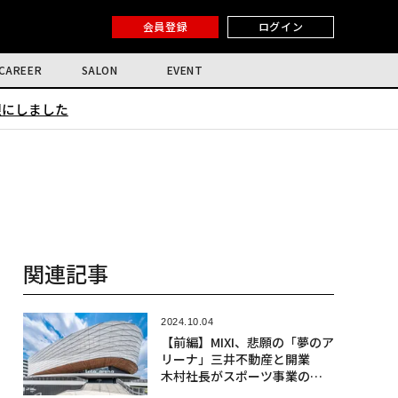
会員登録
ログイン
CAREER
SALON
EVENT
限にしました
関連記事
2024.10.04
【前編】MIXI、悲願の「夢のア
リーナ」三井不動産と開業
木村社長がスポーツ事業のね
らい語る