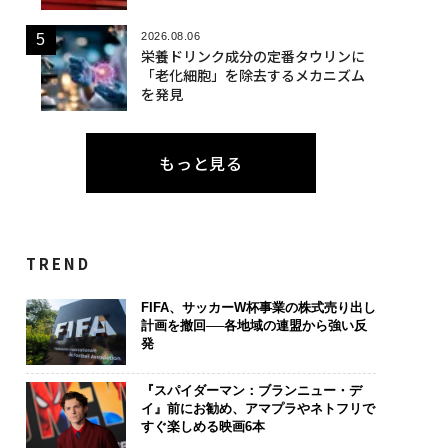
2026.08.06
栄養ドリンク成分の定番タウリンに
「老化細胞」を除去するメカニズム
を発見
もっと見る
TREND
FIFA、サッカーW杯事業の株式売り出し
計画を撤回──各地域の連盟から強い反
発
『スパイダーマン：ブランニュー・デ
イ』前にお勧め、アマプラやネトフリで
すぐ楽しめる映画6本