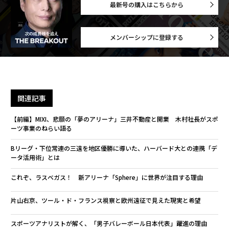
最新号の購入はこちらから
メンバーシップに登録する
関連記事
【前編】MIXI、悲願の「夢のアリーナ」三井不動産と開業 木村社長がスポ
ーツ事業のねらい語る
Bリーグ・下位常連の三遠を地区優勝に導いた、ハーバード大との連携「デ
ータ活用術」とは
これぞ、ラスベガス！ 新アリーナ「Sphere」に世界が注目する理由
片山右京、ツール・ド・フランス視察と欧州遠征で見えた現実と希望
スポーツアナリストが解く、「男子バレーボール日本代表」躍進の理由