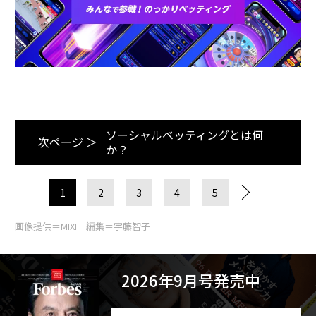
ソーシャルベッティングとは何
次ページ ＞
か？
1
2
3
4
5
画像提供＝MIXI 編集＝宇藤智子
2026年9月号発売中