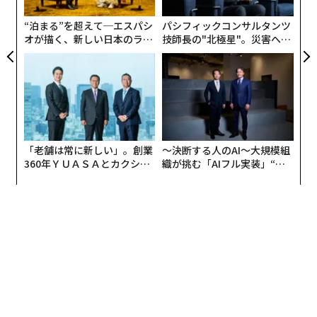
モ
“泊まる”を超えて─エスパシ
パシフィックコンサルタンツ
オが描く、新しい日本のラグ
技師長の"北極星"。災害への
ジュアリー（中編）
無力感を乗り越え見つけた、
防災一筋20年の答え
「老舗は常に新しい」。創業
〜決断する人のAI〜大規模組
360年ＹＵＡＳＡとカクシン
織が挑む「AIフル実装」“使
CEO田尻望が語る、AIを超え
う”企業から“動く”企業へ【N
る人の価値
TTドコモビジネス×PwC】