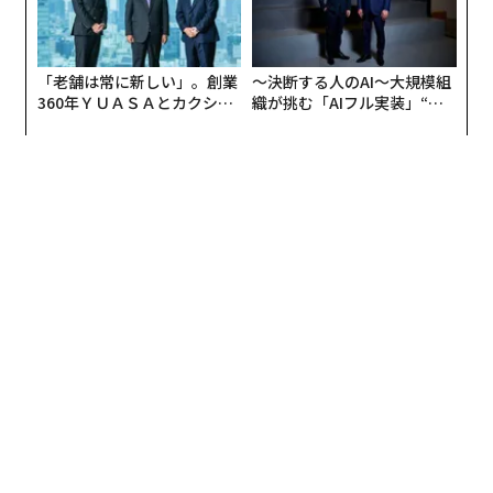
「老舗は常に新しい」。創業
〜決断する人のAI〜大規模組
360年ＹＵＡＳＡとカクシン
織が挑む「AIフル実装」“使
CEO田尻望が語る、AIを超え
う”企業から“動く”企業へ【N
写真＝TOKYO-BAYアリーナマネジメント
る人の価値
TTドコモビジネス×PwC】
MIXIは、SNS「mixi」とスマホゲーム「モンスタースト
ライク」に次ぐ事業の柱として「スポーツビジネス」に
狙いを定め、2019年にプロクラブ経営などの観戦事業と
公営競技事業（現：ベッティング事業）を主軸に本格参
入。Bリーグの千葉ジェッツにJリーグのFC東京、競
輪・オートレース車券販売サイト『チャリロト』運営の
チャリ・ロト、競馬総合情報メディア『netkeiba』運営
のネットドリーマーズの子会社化や、堀米雄斗選手をは
じめとしたアスリートへの支援など、精力的に事業を推
進してきた。
売上高構成比でも、本格参入初年度の約5%から、4年で