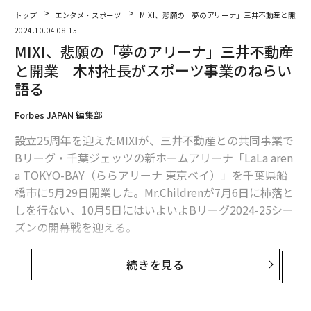
トップ
エンタメ・スポーツ
MIXI、悲願の「夢のアリーナ」三井不動産と開業
2024.10.04 08:15
MIXI、悲願の「夢のアリーナ」三井不動産
と開業 木村社長がスポーツ事業のねらい
語る
Forbes JAPAN 編集部
設立25周年を迎えたMIXIが、三井不動産との共同事業で
Bリーグ・千葉ジェッツの新ホームアリーナ「LaLa aren
a TOKYO-BAY（ららアリーナ 東京ベイ）」を千葉県船
橋市に5月29日開業した。Mr.Childrenが7月6日に柿落と
しを行ない、10月5日にはいよいよBリーグ2024-25シー
ズンの開幕戦を迎える。
ららアリーナ 東京ベイはJR南船橋駅から徒歩6分に位置
続きを見る
し、収容人数は約1万1千人。地上4階建ての延床面積約3
1000m2で、センタービジョンやリボンビジョン、VIPエ