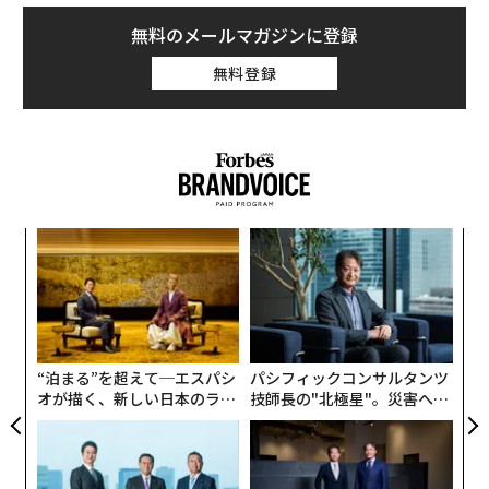
リアや飲食販売コーナーなどを常設し、約720m2のサブ
アリーナも併設している。
無料のメールマガジンに登録
無料登録
空前のアリーナ建設ラッシュの中、トヨタ自動車とトヨ
タ不動産、トヨタアルバルク東京の3社が推進する2025
年秋開業予定の「
TOYOTA ARENA TOKYO（トヨタアリーナ東京）
」や、
ディー・エヌ・エーと京浜急行電鉄が共同開発を進める
「川崎新アリーナ（仮称）」* などとともに注目の首都
るか
エ
圏・民設民営の大型多目的アリーナだ。
* 建設業界の人手不足などを理由
、く
設オ
が
に開業時期を見直し（28年10月から2年程度先送り）／10月1日ディー・エヌ・エー発表
伝
が
る
モ
“泊まる”を超えて─エスパシ
パシフィックコンサルタンツ
オが描く、新しい日本のラグ
技師長の"北極星"。災害への
ジュアリー（中編）
無力感を乗り越え見つけた、
防災一筋20年の答え