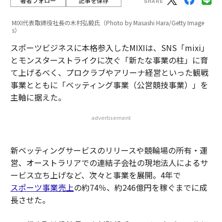
著者フォロー
記事を保存
MIXI代表取締役社⻑の木村弘毅氏（Photo by Masashi Hara/Getty Image
s）
スポーツビジネスに本格参入したMIXIは、SNS「mixi」
とモンスターストライクに次ぐ「新たな事業の柱」に育
て上げるべく、プロクラブやアリーナ経営といった観戦
事業とともに「ベッティング事業（公営競技事業）」を
主軸に据えた。
advertisement
新ベッティングサービスのリリースや競輪場の所有・運
営、オーストラリアでの連結子会社の現地法人によるサ
ービス立ち上げなど、次々と事業を展開。4年で
スポーツ事業売上
の約74％、約246億円を稼ぐまでに成
長させた。