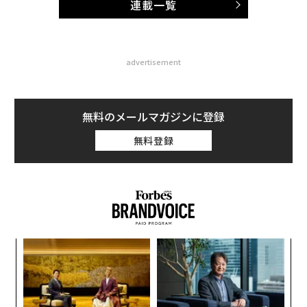
連載一覧
advertisement
無料のメールマガジンに登録
無料登録
るか
エ
、く
設オ
が
伝
が
る