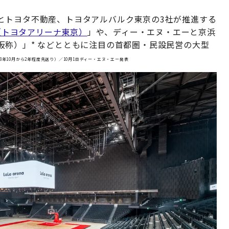
とトヨタ不動産、トヨタアルバルク東京の3社が推進する
KYO（トヨタアリーナ東京）
」や、ディー・エヌ・エーと京浜
仮称）」* などとともに注目の首都圏・民設民営の大型
8年10月から2年程度先送り）／10月1日ディー・エヌ・エー発表