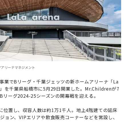
-BAYアリーナマネジメント
同事業でBリーグ・千葉ジェッツの新ホームアリーナ「La
イ）」を千葉県船橋市に5月29日開業した。Mr.Childrenが7
リーグ2024-25シーズンの開幕戦を迎える。
分に位置し、収容人数は約1万1千人。地上4階建ての延床
ビジョン、VIPエリアや飲食販売コーナーなどを常設し、